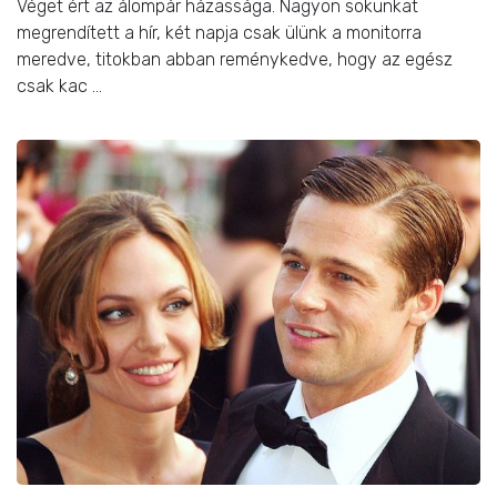
Véget ért az álompár házassága. Nagyon sokunkat
megrendített a hír, két napja csak ülünk a monitorra
meredve, titokban abban reménykedve, hogy az egész
csak kac ...