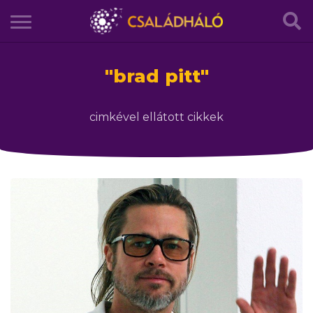
"
brad pitt
"
cimkével ellátott cikkek