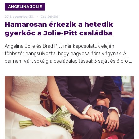
ANGELINA JOLIE
2015.
december
30.
Családháló
Hamarosan érkezik a hetedik
gyerkőc a Jolie-Pitt családba
Angelina Jolie és Brad Pitt már kapcsolatuk elején
többször hangsúlyozta, hogy nagycsaládra vágynak. A
pár nem várt sokáig a családalapítással: 3 saját és 3 örö ...