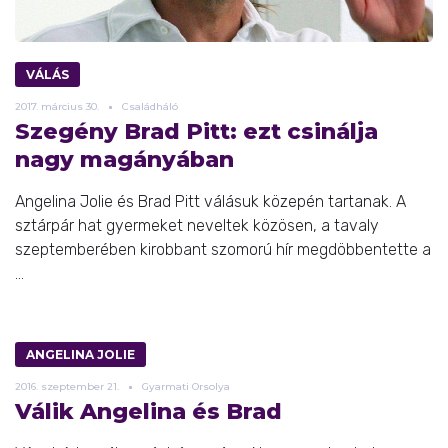
VÁLÁS
2017.
március
30.
Családháló
Szegény Brad Pitt: ezt csinálja
nagy magányában
Angelina Jolie és Brad Pitt válásuk közepén tartanak. A
sztárpár hat gyermeket neveltek közösen, a tavaly
szeptemberében kirobbant szomorú hír megdöbbentette a
...
ANGELINA JOLIE
2016.
szeptember
21.
Gyarmati Orsolya
Válik Angelina és Brad