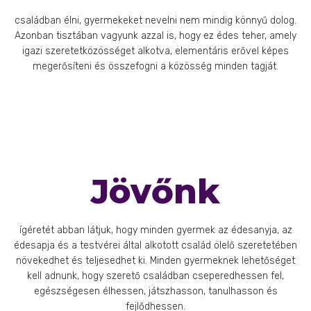
családban élni, gyermekeket nevelni nem mindig könnyű dolog.
Azonban tisztában vagyunk azzal is, hogy ez édes teher, amely
igazi szeretetközösséget alkotva, elementáris erővel képes
megerősíteni és összefogni a közösség minden tagját.
Jövőnk
ígéretét abban látjuk, hogy minden gyermek az édesanyja, az
édesapja és a testvérei által alkotott család ölelő szeretetében
növekedhet és teljesedhet ki. Minden gyermeknek lehetőséget
kell adnunk, hogy szerető családban cseperedhessen fel,
egészségesen élhessen, játszhasson, tanulhasson és
fejlődhessen.