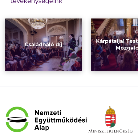
tevékenységeink
Kárpátaljai Tes
Családháló díj
Mozgal