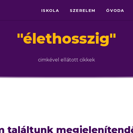
ISKOLA
SZERELEM
ÓVODA
"
élethosszig
"
cimkével ellátott cikkek
 találtunk megjelenítend