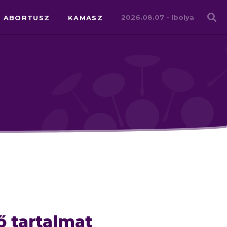
Családháló
2026.08.07 -
Ibolya
ABORTUSZ
KAMASZ
ő tartalmat