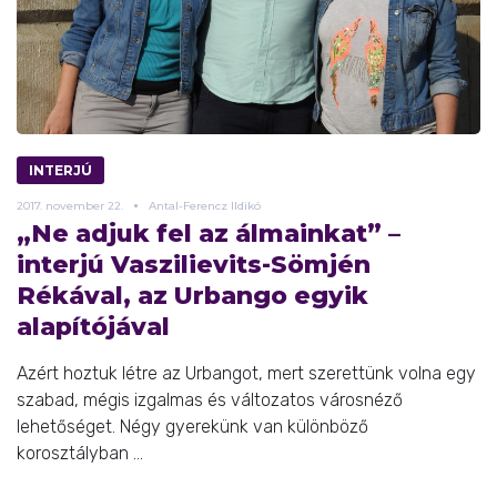
INTERJÚ
2017.
november
22.
Antal-Ferencz Ildikó
„Ne adjuk fel az álmainkat” –
interjú Vaszilievits-Sömjén
Rékával, az Urbango egyik
alapítójával
Azért hoztuk létre az Urbangot, mert szerettünk volna egy
szabad, mégis izgalmas és változatos városnéző
lehetőséget. Négy gyerekünk van különböző
korosztályban ...