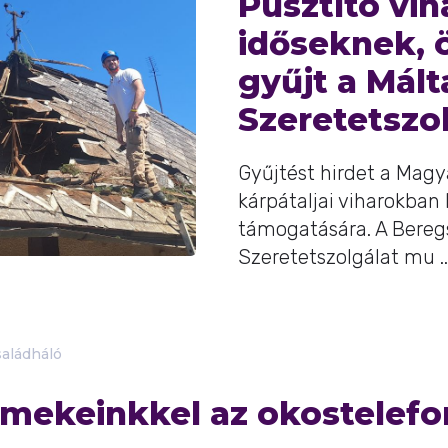
Pusztító vih
időseknek,
gyűjt a Mált
Szeretetszo
Gyűjtést hirdet a Magy
kárpátaljai viharokban 
támogatására. A Beregs
Szeretetszolgálat mu ..
aládháló
ermekeinkkel az okostelefo