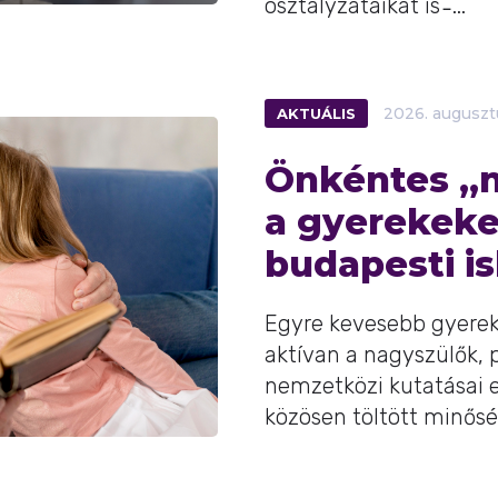
osztályzataikat is ̵ ...
AKTUÁLIS
2026.
auguszt
Önkéntes „n
a gyerekeke
budapesti i
Egyre kevesebb gyerek
aktívan a nagyszülők, 
nemzetközi kutatásai 
közösen töltött minőségi