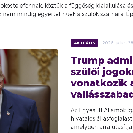
okostelefonnak, köztük a függőség kialakulása és
 nem mindig egyértelműek a szülők számára. Épp
AKTUÁLIS
2026.
július
28
Trump admin
szülői jogok
vonatkozik 
vallásszaba
Az Egyesült Államok I
hivatalos állásfoglalás
amelyben arra utasítja