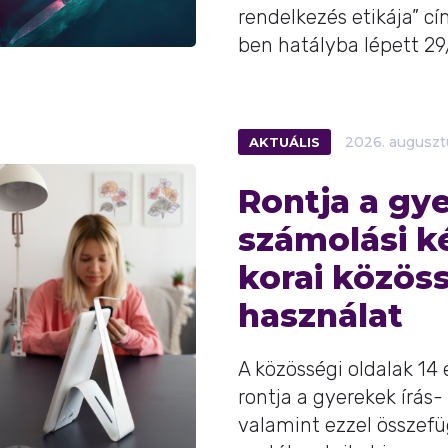
rendelkezés etikája” c
ben hatályba lépett 29/
AKTUÁLIS
2026.
auguszt
Rontja a gye
számolási k
korai közös
használat
A közösségi oldalak 14 
rontja a gyerekek írás-
valamint ezzel összefü