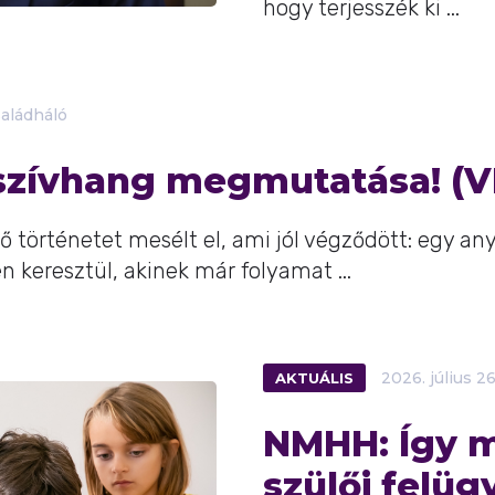
hogy terjesszék ki ...
aládháló
 szívhang megmutatása! (
 történetet mesélt el, ami jól végződött: egy an
n keresztül, akinek már folyamat ...
AKTUÁLIS
2026.
július
26
NMHH: Így m
szülői felüg