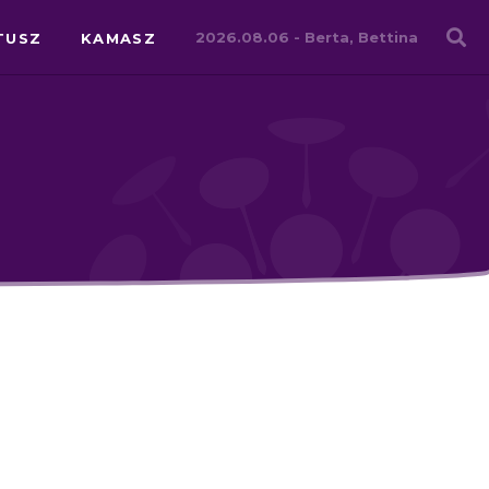
Családháló
2026.08.06 -
Berta, Bettina
TUSZ
KAMASZ