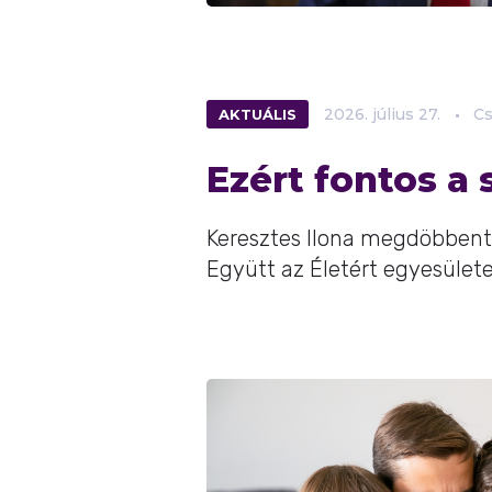
AKTUÁLIS
2026.
július
27.
Cs
Ezért fontos a
Keresztes Ilona megdöbbentő
Együtt az Életért egyesülete