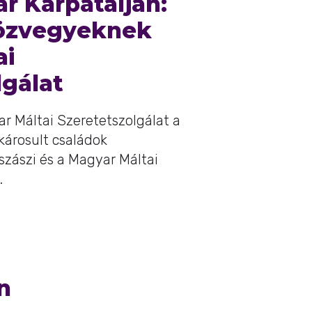
ar Kárpátalján:
 özvegyeknek
ai
lgálat
ar Máltai Szeretetszolgálat a
károsult családok
zászi és a Magyar Máltai
.
n