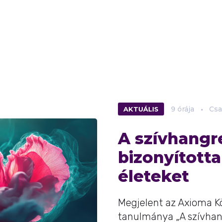
AKTUÁLIS
9 órája
Csa
A szívhangr
bizonyított
életeket
Megjelent az Axioma K
tanulmánya „A szívhang