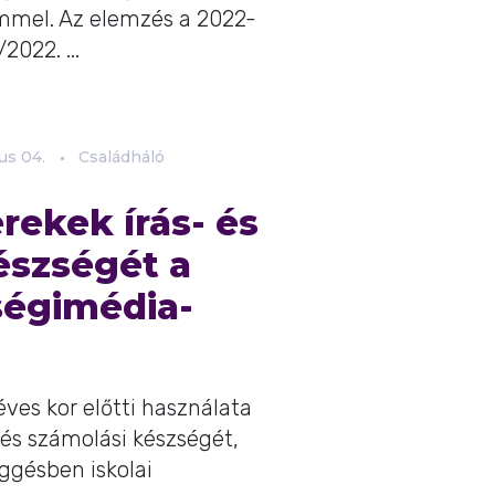
ímmel. Az elemzés a 2022-
2022. ...
us
04.
Családháló
rekek írás- és
észségét a
ségimédia-
éves kor előtti használata
 és számolási készségét,
ggésben iskolai