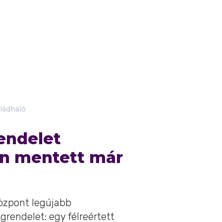
ládháló
endelet
an mentett már
özpont legújabb
rendelet: egy félreértett