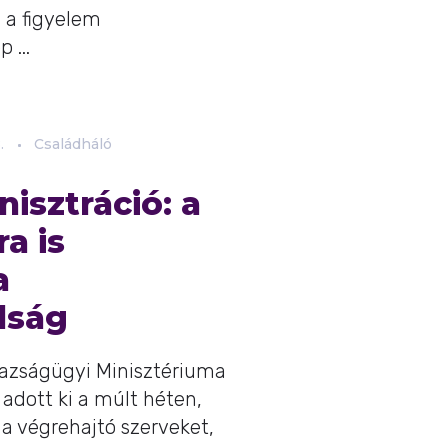
 a figyelem
 ...
.
Családháló
isztráció: a
ra is
a
dság
gazságügyi Minisztériuma
t adott ki a múlt héten,
 a végrehajtó szerveket,