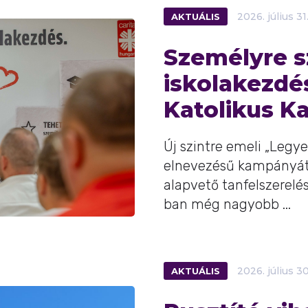
AKTUÁLIS
2026.
július
31
Személyre s
iskolakezdé
Katolikus Ka
Új szintre emeli „Legy
elnevezésű kampányát a
alapvető tanfelszerelé
ban még nagyobb ...
AKTUÁLIS
2026.
július
30