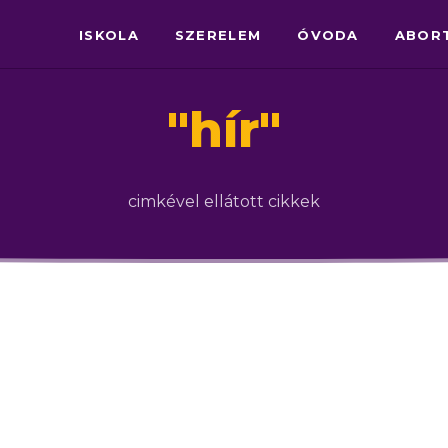
ISKOLA
SZERELEM
ÓVODA
ABOR
"
hír
"
cimkével ellátott cikkek