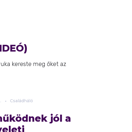
VIDEÓ)
yuka kereste meg őket az
.
Családháló
űködnek jól a
yeleti