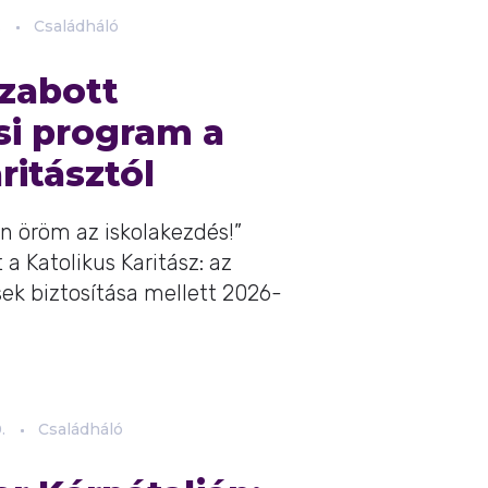
.
Családháló
zabott
si program a
ritásztól
en öröm az iskolakezdés!”
 Katolikus Karitász: az
sek biztosítása mellett 2026-
.
Családháló