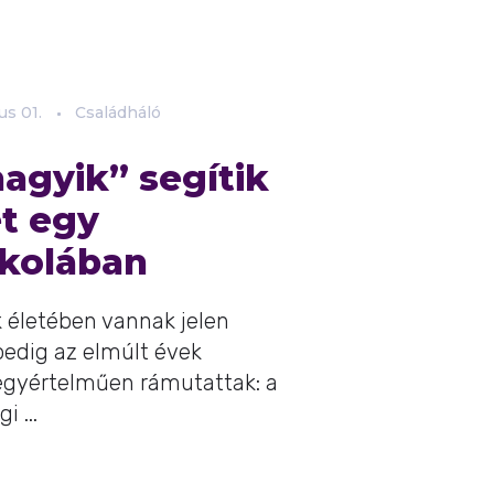
us
01.
Családháló
agyik” segítik
t egy
skolában
 életében vannak jelen
pedig az elmúlt évek
egyértelműen rámutattak: a
 ...