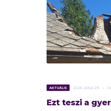
AKTUÁLIS
2026.
július
29.
Cs
Ezt teszi a gy