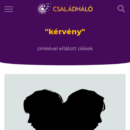
"
kérvény
"
cimkével ellátott cikkek