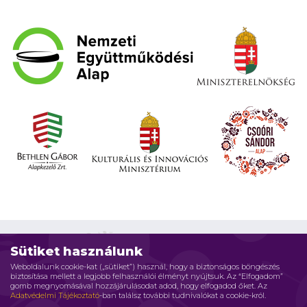
Sütiket használunk
Weboldalunk cookie-kat („sütiket”) használ, hogy a biztonságos böngészés
biztosítása mellett a legjobb felhasználói élményt nyújtsuk. Az “Elfogadom”
Impresszum
Adatvédelmi elvek
Jogi nyilatkozat
gomb megnyomásával hozzájárulásodat adod, hogy elfogadod őket. Az
Adatvédelmi Tájékoztató
-ban találsz további tudnivalókat a cookie-król.
Szerzői jog © 2026 Családháló Alapítvány - Minden jog fenntartva