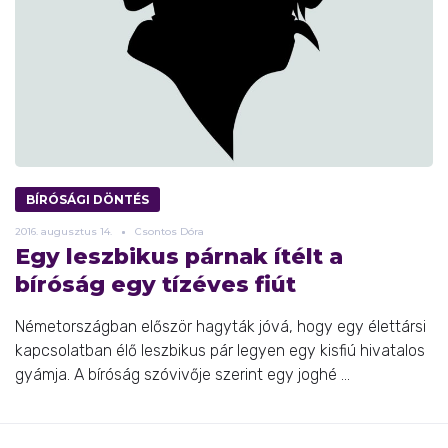
BÍRÓSÁGI DÖNTÉS
2016.
augusztus
14.
Csontos Dóra
Egy leszbikus párnak ítélt a
bíróság egy tízéves fiút
Németországban először hagyták jóvá, hogy egy élettársi
kapcsolatban élő leszbikus pár legyen egy kisfiú hivatalos
gyámja. A bíróság szóvivője szerint egy joghé ...