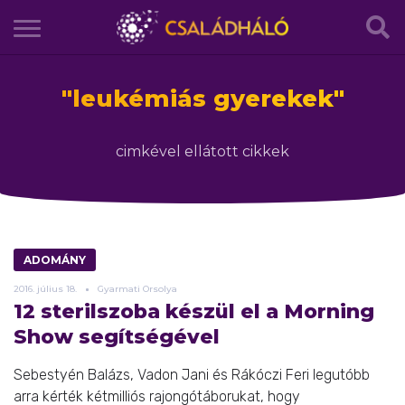
"
leukémiás gyerekek
"
cimkével ellátott cikkek
ADOMÁNY
2016.
július
18.
Gyarmati Orsolya
12 sterilszoba készül el a Morning
Show segítségével
Sebestyén Balázs, Vadon Jani és Rákóczi Feri legutóbb
arra kérték kétmilliós rajongótáborukat, hogy