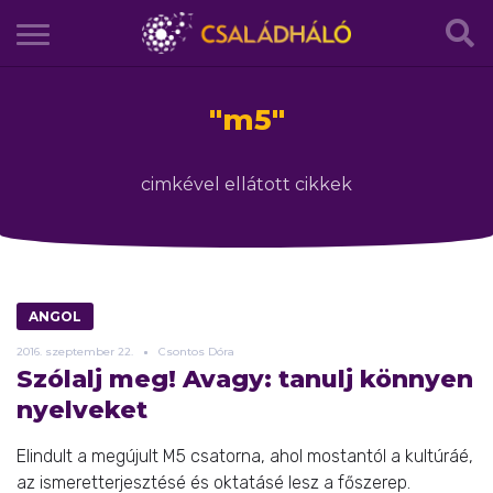
"
m5
"
cimkével ellátott cikkek
ANGOL
2016.
szeptember
22.
Csontos Dóra
Szólalj meg! Avagy: tanulj könnyen
nyelveket
Elindult a megújult M5 csatorna, ahol mostantól a kultúráé,
az ismeretterjesztésé és oktatásé lesz a főszerep.