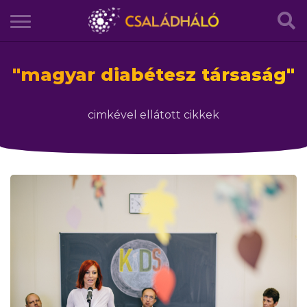
"
magyar diabétesz társaság
"
cimkével ellátott cikkek