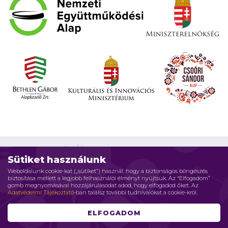
Sütiket használunk
Weboldalunk cookie-kat („sütiket”) használ, hogy a biztonságos böngészés
biztosítása mellett a legjobb felhasználói élményt nyújtsuk. Az “Elfogadom”
Impresszum
Adatvédelmi elvek
Jogi nyilatkozat
gomb megnyomásával hozzájárulásodat adod, hogy elfogadod őket. Az
Adatvédelmi Tájékoztató
-ban találsz további tudnivalókat a cookie-król.
Szerzői jog © 2026 Családháló Alapítvány - Minden jog fenntartva
ELFOGADOM