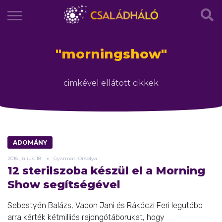
"
morningshow
"
cimkével ellátott cikkek
ADOMÁNY
2016.
július
18.
Gyarmati Orsolya
12 sterilszoba készül el a Morning
Show segítségével
Sebestyén Balázs, Vadon Jani és Rákóczi Feri legutóbb
arra kérték kétmilliós rajongótáborukat, hogy