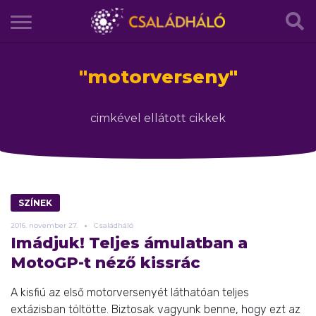
"
motorverseny
"
cimkével ellátott cikkek
SZÍNEK
2016.
november
27.
Családháló
Imádjuk! Teljes ámulatban a
MotoGP-t néző kissrác
A kisfiú az első motorversenyét láthatóan teljes
extázisban töltötte. Biztosak vagyunk benne, hogy ezt az