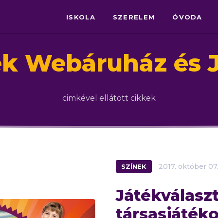
ISKOLA
SZERELEM
ÓVODA
ék Webáruház és J
cimkével ellátott cikkek
SZÍNEK
2017.
október
07
Játékválaszt
társasjátéko