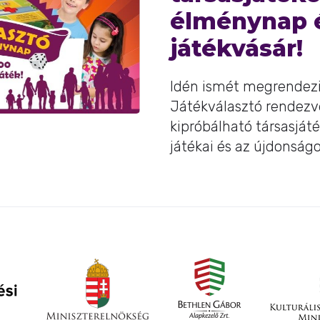
élménynap é
játékvásár!
Idén ismét megrendezik
Játékválasztó rendezv
kipróbálható társasjáté
játékai és az újdonságok