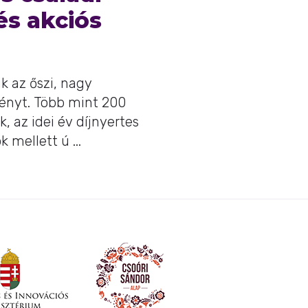
s akciós
 az őszi, nagy
ényt. Több mint 200
k, az idei év díjnyertes
 mellett ú ...