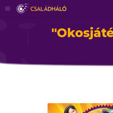
"
Okosját