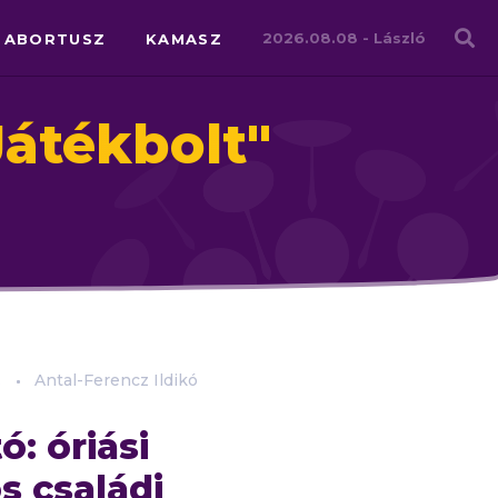
Családháló
2026.08.08 -
László
ABORTUSZ
KAMASZ
átékbolt
"
.
Antal-Ferencz Ildikó
ó: óriási
s családi