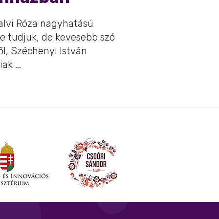
falvi Róza nagyhatású
e tudjuk, de kevesebb szó
ől, Széchenyi István
ak ...