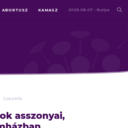
Családháló
2026.08.07 -
Ibolya
ABORTUSZ
KAMASZ
Szaurella
ok asszonyai,
omházban