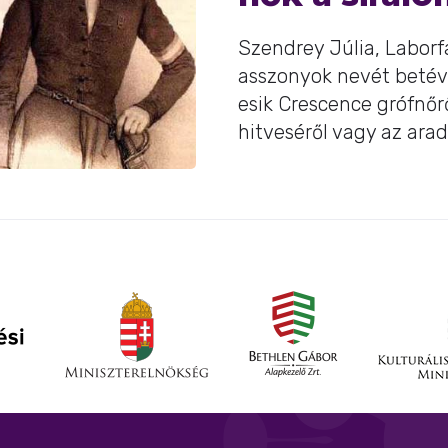
Szendrey Júlia, Labor
asszonyok nevét betév
esik Crescence grófnőr
hitveséről vagy az aradi