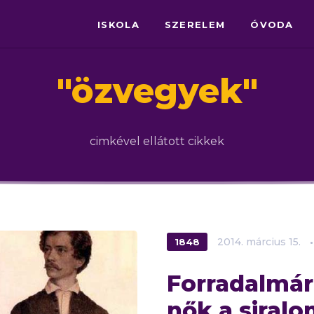
ISKOLA
SZERELEM
ÓVODA
"
özvegyek
"
cimkével ellátott cikkek
1848
2014.
március
15.
Forradalmár
nők a siral