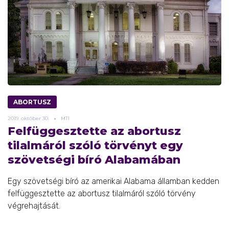
ABORTUSZ
2019.
október
30.
MTI
Felfüggesztette az abortusz
tilalmáról szóló törvényt egy
szövetségi bíró Alabamában
Egy szövetségi bíró az amerikai Alabama államban kedden
felfüggesztette az abortusz tilalmáról szóló törvény
végrehajtását.