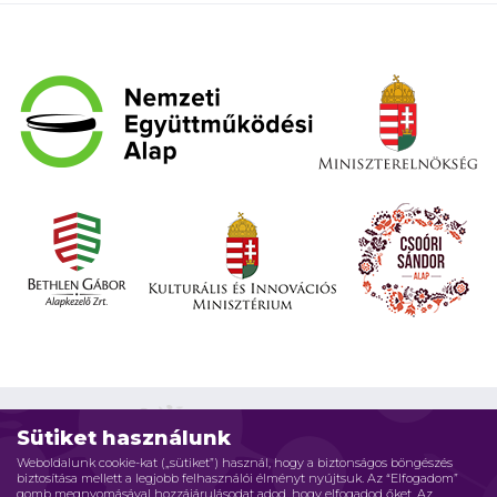
Sütiket használunk
Weboldalunk cookie-kat („sütiket”) használ, hogy a biztonságos böngészés
biztosítása mellett a legjobb felhasználói élményt nyújtsuk. Az “Elfogadom”
Impresszum
Adatvédelmi elvek
Jogi nyilatkozat
gomb megnyomásával hozzájárulásodat adod, hogy elfogadod őket. Az