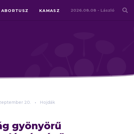
Családháló
2026.08.08 -
László
ABORTUSZ
KAMASZ
zeptember
20.
Hojdák
ág gyönyörű