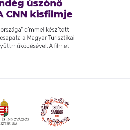
endég úszónő
A CNN kisfilmje
 országa" címmel készített
 csapata a Magyar Turisztikai
üttműködésével. A filmet