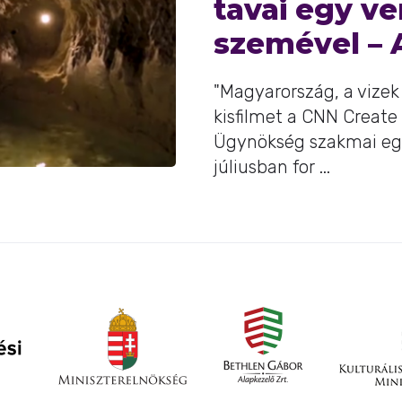
tavai egy v
szemével – 
"Magyarország, a vizek
kisfilmet a CNN Create
Ügynökség szakmai egy
júliusban for ...