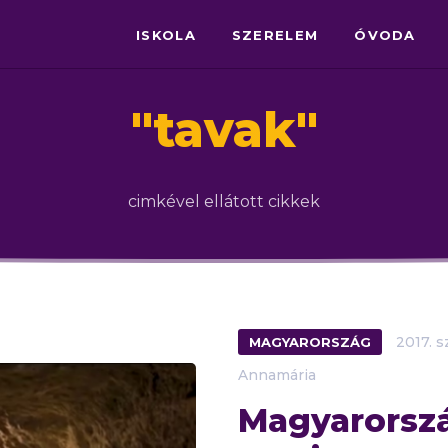
ISKOLA
SZERELEM
ÓVODA
"
tavak
"
cimkével ellátott cikkek
MAGYARORSZÁG
2017.
s
Annamária
Magyarorsz