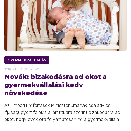
GYERMEKVÁLLALÁS
2018.
február
23.
MTI
Novák: bizakodásra ad okot a
gyermekvállalási kedv
növekedése
Az Emberi Erőforrások Minisztériumának család- és
ifjúságügyért felelős államtitkára szerint bizakodásra ad
okot, hogy évek óta folyamatosan nő a gyermekvállalá ...