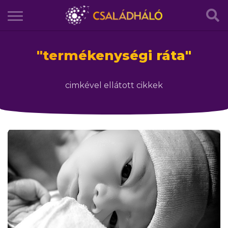
"
termékenységi ráta
"
cimkével ellátott cikkek