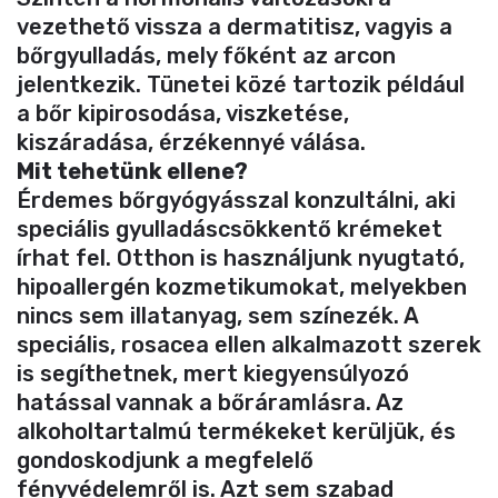
vezethető vissza a dermatitisz, vagyis a
bőrgyulladás, mely főként az arcon
jelentkezik. Tünetei közé tartozik például
a bőr kipirosodása, viszketése,
kiszáradása, érzékennyé válása.
Mit tehetünk ellene?
Érdemes bőrgyógyásszal konzultálni, aki
speciális gyulladáscsökkentő krémeket
írhat fel. Otthon is használjunk nyugtató,
hipoallergén kozmetikumokat, melyekben
nincs sem illatanyag, sem színezék. A
speciális, rosacea ellen alkalmazott szerek
is segíthetnek, mert kiegyensúlyozó
hatással vannak a bőráramlásra. Az
alkoholtartalmú termékeket kerüljük, és
gondoskodjunk a megfelelő
fényvédelemről is. Azt sem szabad