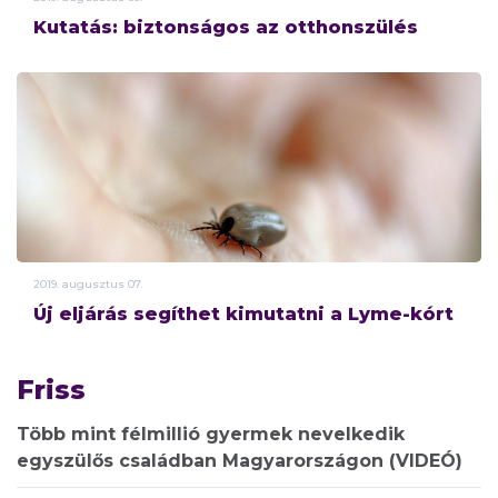
Kutatás: biztonságos az otthonszülés
2019.
augusztus
07.
Új eljárás segíthet kimutatni a Lyme-kórt
Friss
Több mint félmillió gyermek nevelkedik
egyszülős családban Magyarországon (VIDEÓ)