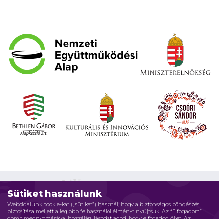
Sütiket használunk
Weboldalunk cookie-kat („sütiket”) használ, hogy a biztonságos böngészés
biztosítása mellett a legjobb felhasználói élményt nyújtsuk. Az “Elfogadom”
Impresszum
Adatvédelmi elvek
Jogi nyilatkozat
gomb megnyomásával hozzájárulásodat adod, hogy elfogadod őket. Az