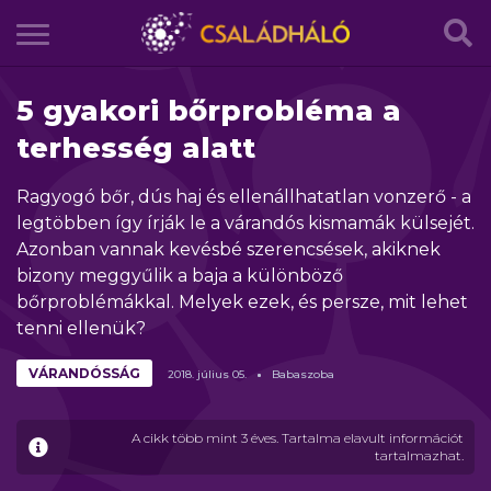
5 gyakori bőrprobléma a
terhesség alatt
Ragyogó bőr, dús haj és ellenállhatatlan vonzerő - a
legtöbben így írják le a várandós kismamák külsejét.
Azonban vannak kevésbé szerencsések, akiknek
bizony meggyűlik a baja a különböző
bőrproblémákkal. Melyek ezek, és persze, mit lehet
tenni ellenük?
VÁRANDÓSSÁG
2018.
július
05.
Babaszoba
A cikk több mint 3 éves. Tartalma elavult információt
tartalmazhat.