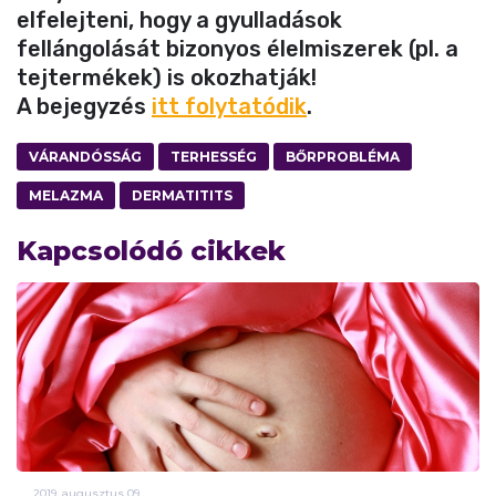
elfelejteni, hogy a gyulladások
fellángolását bizonyos élelmiszerek (pl. a
tejtermékek) is okozhatják!
A bejegyzés
itt folytatódik
.
VÁRANDÓSSÁG
TERHESSÉG
BŐRPROBLÉMA
MELAZMA
DERMATITITS
Kapcsolódó cikkek
2019.
augusztus
09.