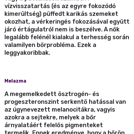
vízvisszatartás (és az egyre fokozódó
kimerültség) püffedt karikás szemeket
okozhat, a vérkeringés fokozásával együtt
járó értágulatról nem is beszélve. A nők
legalább felénél kialakul a terhesség során
valamilyen bőrprobléma. Ezek a
leggyakoribbak.
Melazma
A megemelkedett ösztrogén- és
progeszteronszint serkentő hatással van
az úgynevezett melanocitákra, vagyis
azokra a sejtekre, melyek a bőr
árnyalatáért felelős pigmenteket
termelik. Ennek eredménye, hogy a bőrön