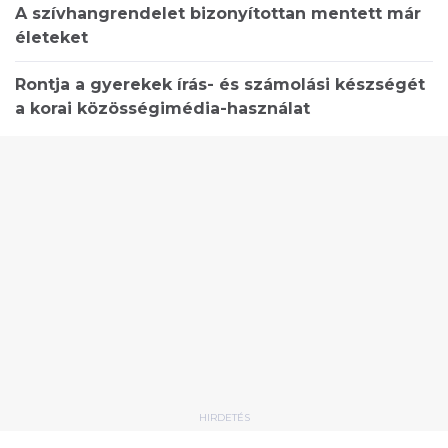
A szívhangrendelet bizonyítottan mentett már
életeket
Rontja a gyerekek írás- és számolási készségét
a korai közösségimédia-használat
HIRDETÉS