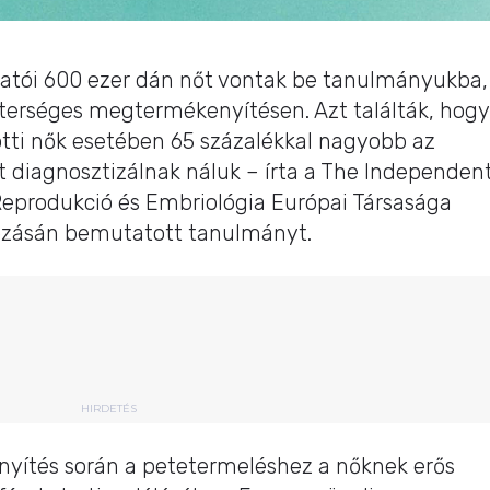
tói 600 ezer dán nőt vontak be tanulmányukba,
terséges megtermékenyítésen. Azt találták, hogy
ötti nők esetében 65 százalékkal nagyobb az
t diagnosztizálnak náluk – írta a The Independen
eprodukció és Embriológia Európai Társasága
ozásán bemutatott tanulmányt.
HIRDETÉS
ítés során a petetermeléshez a nőknek erős