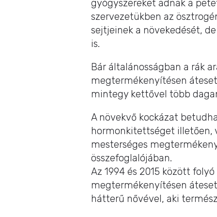
gyógyszereket adnak a pete
szervezetükben az ösztrogén
sejtjeinek a növekedését, d
is.
Bár általánosságban a rák a
megtermékenyítésen átesett
mintegy kettővel több dagan
A növekvő kockázat betudha
hormonkitettséget illetően
mesterséges megtermékenyít
összefoglalójában.
Az 1994 és 2015 között fol
megtermékenyítésen átesett 
hátterű nővével, aki termés