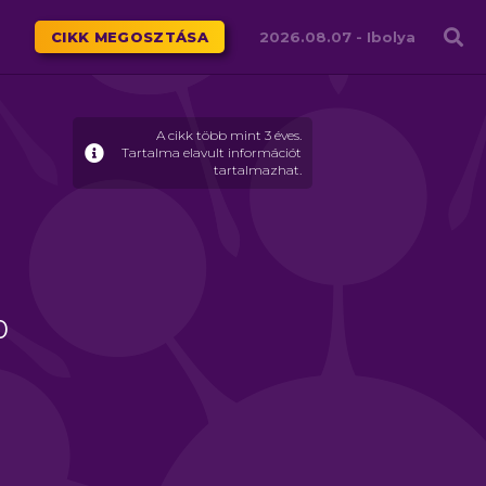
Családháló
CIKK MEGOSZTÁSA
2026.08.07 -
Ibolya
A cikk több mint 3 éves.
Tartalma elavult információt
tartalmazhat.
0