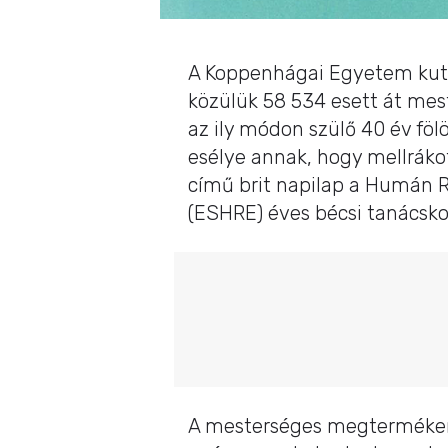
A Koppenhágai Egyetem kuta
közülük 58 534 esett át mes
az ily módon szülő 40 év föl
esélye annak, hogy mellráko
című brit napilap a Humán R
(ESHRE) éves bécsi tanácsk
A mesterséges megtermékeny