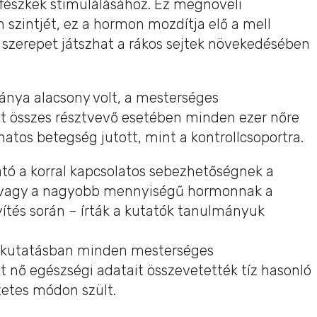
fészkek stimulálásához. Ez megnöveli
 szintjét, ez a hormon mozdítja elő a mell
e szerepet játszhat a rákos sejtek növekedésében
ránya alacsony volt, a mesterséges
 összes résztvevő esetében minden ezer nőre
atos betegség jutott, mint a kontrollcsoportra.
tó a korral kapcsolatos sebezhetőségnek a
, vagy a nagyobb mennyiségű hormonnak a
és során – írták a kutatók tanulmányuk
yó kutatásban minden mesterséges
nő egészségi adatait összevetették tíz hasonló
zetes módon szült.