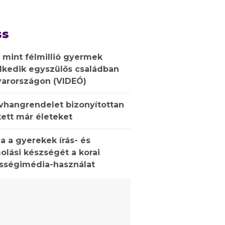
ss
 mint félmillió gyermek
lkedik egyszülős családban
arországon (VIDEÓ)
ívhangrendelet bizonyítottan
ett már életeket
a a gyerekek írás- és
olási készségét a korai
sségimédia-használat