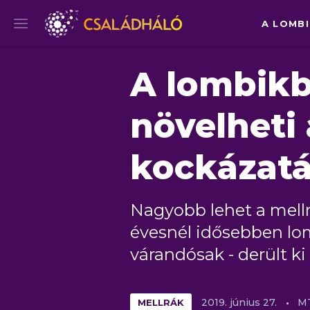
A LOMB
A lombikb
növelheti 
kockázatá
Nagyobb lehet a mellr
évesnél idősebben lomb
várandósak - derült 
MELLRÁK
2019.
június
27.
M