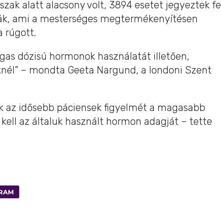
szak alatt alacsony volt, 3894 esetet jegyeztek fe
őrák, ami a mesterséges megtermékenyítésen
a rúgott.
gas dózisú hormonok használatát illetően,
őknél” – mondta Geeta Nargund, a londoni Szent
iuk az idősebb páciensek figyelmét a magasabb
 kell az általuk használt hormon adagját – tette
RAM