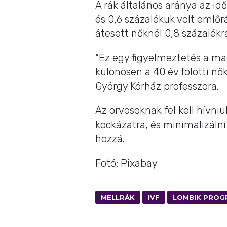
A rák általános aránya az idő
és 0,6 százalékuk volt eml
átesett nőknél 0,8 százalékr
“Ez egy figyelmeztetés a ma
különösen a 40 év fölötti n
György Kórház professzora.
Az orvosoknak fel kell hívn
kockázatra, és minimalizálni
hozzá.
Fotó: Pixabay
MELLRÁK
IVF
LOMBIK PROG