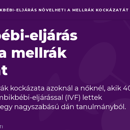
IKBÉBI-ELJÁRÁS NÖVELHETI A MELLRÁK KOCKÁZATÁT
ébi-eljárás
a mellrák
t
ák kockázata azoknál a nőknél, akik 4
ikbébi-eljárással (IVF) lettek
ki egy nagyszabású dán tanulmányból.
TI