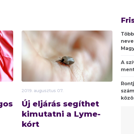
Fri
Több
neve
Magy
A sz
ment
Rontj
szám
2019.
augusztus
07.
közö
gos
Új eljárás segíthet
kimutatni a Lyme-
kórt