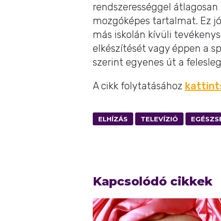
rendszerességgel átlagosan 
mozgóképes tartalmat. Ez jó
más iskolán kívüli tevékenys
elkészítését vagy éppen a 
szerint egyenes út a felesle
A cikk folytatásához
kattint
ELHÍZÁS
TELEVÍZIÓ
EGÉSZS
Kapcsolódó cikkek