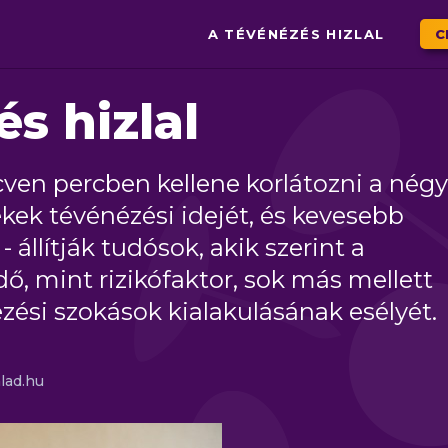
A TÉVÉNÉZÉS HIZLAL
C
s hizlal
en percben kellene korlátozni a négy
ek tévénézési idejét, és kevesebb
 - állítják tudósok, akik szerint a
idő, mint rizikófaktor, sok más mellett
ezési szokások kialakulásának esélyét.
lad.hu