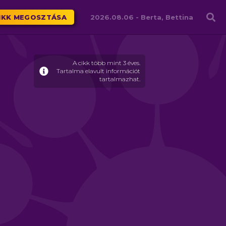
Családháló
IKK MEGOSZTÁSA
2026.08.06 -
Berta, Bettina
A cikk több mint 3 éves.
Tartalma elavult információt
tartalmazhat.