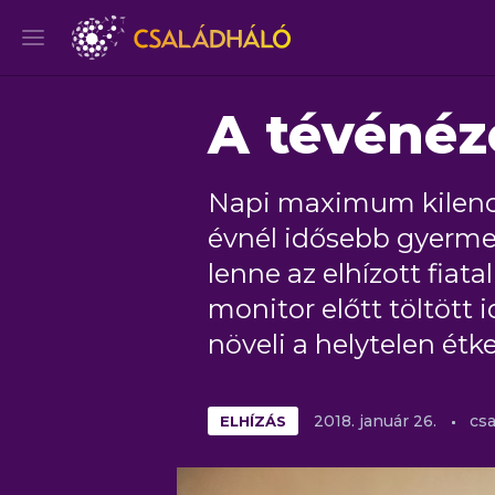
A tévénézé
Napi maximum kilencv
évnél idősebb gyermek
lenne az elhízott fiatal
monitor előtt töltött 
növeli a helytelen étk
ELHÍZÁS
2018.
január
26.
csa