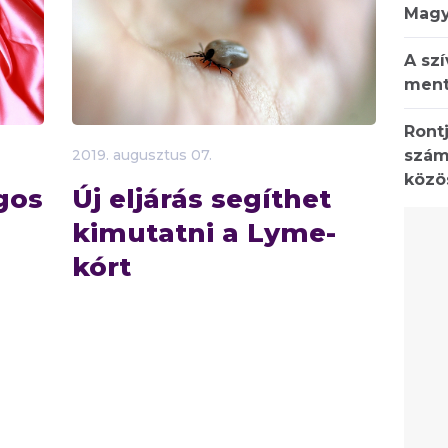
Magy
A sz
ment
Rontj
szám
2019.
augusztus
07.
közö
gos
Új eljárás segíthet
kimutatni a Lyme-
kórt