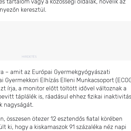
s tartalom vagy a közösségi oldalak, növelik az
ényezőn keresztül.
HIRDETÉS
zva – amit az Európai Gyermekgyógyászati
i Gyermekkori Elhízás Elleni Munkacsoport (ECOG
t írja, a monitor előtt töltött idővel változnak a
bevitt táplálék is, ráadásul ehhez fizikai inaktivitá
ák nagyságát.
 összesen ötezer 12 esztendős fiatal körében
lt ki, hogy a kiskamaszok 91 százaléka néz napi