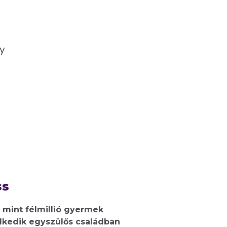
y
ss
 mint félmillió gyermek
lkedik egyszülős családban