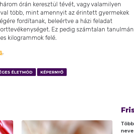
három órán keresztül tévét, vagy valamilyen
val több, mint amennyit az érintett gyermekek
égére fordítanak, beleértve a házi feladat
sporttevékenységet. Ez pedig számtalan tanulmán
ges kilogrammok felé.
s
.
ÉGES ÉLETMÓD
KÉPERNYŐ
Fri
Több
neve