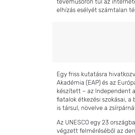
tévéműsoron túl az internete
elhízás esélyét számtalan t
Egy friss kutatásra hivatko
Akadémia (EAP) és az Európa
készített – az Independent az
fiatalok étkezési szokásai, a 
is társul, növelve a zsírpárn
Az UNESCO egy 23 országban,
végzett felméréséből az derü