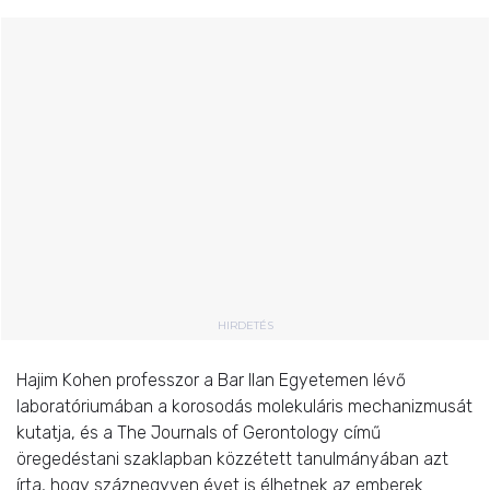
HIRDETÉS
Hajim Kohen professzor a Bar Ilan Egyetemen lévő
laboratóriumában a korosodás molekuláris mechanizmusát
kutatja, és a The Journals of Gerontology című
öregedéstani szaklapban közzétett tanulmányában azt
írta, hogy száznegyven évet is élhetnek az emberek.