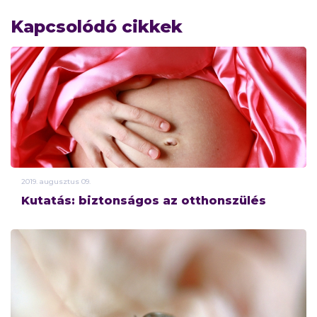
Kapcsolódó cikkek
2019.
augusztus
09.
Kutatás: biztonságos az otthonszülés