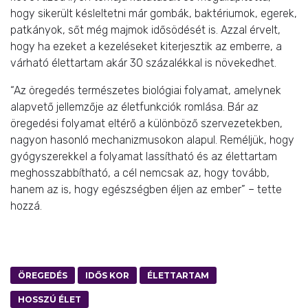
hogy sikerült késleltetni már gombák, baktériumok, egerek,
patkányok, sőt még majmok idősödését is. Azzal érvelt,
hogy ha ezeket a kezeléseket kiterjesztik az emberre, a
várható élettartam akár 30 százalékkal is növekedhet.
“Az öregedés természetes biológiai folyamat, amelynek
alapvető jellemzője az életfunkciók romlása. Bár az
öregedési folyamat eltérő a különböző szervezetekben,
nagyon hasonló mechanizmusokon alapul. Reméljük, hogy
gyógyszerekkel a folyamat lassítható és az élettartam
meghosszabbítható, a cél nemcsak az, hogy tovább,
hanem az is, hogy egészségben éljen az ember” – tette
hozzá.
ÖREGEDÉS
IDŐS KOR
ÉLETTARTAM
HOSSZÚ ÉLET