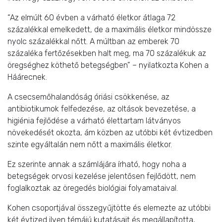
“Az elmúlt 60 évben a várható életkor átlaga 72
százalékkal emelkedett, de a maximális életkor mindössze
nyolc százalékkal nőtt. A múltban az emberek 70
százaléka fertőzésekben halt meg, ma 70 százalékuk az
öregséghez köthető betegségben” – nyilatkozta Kohen a
Háárecnek.
A csecsemőhalandóság óriási csökkenése, az
antibiotikumok felfedezése, az oltások bevezetése, a
higiénia fejlődése a várható élettartam látványos
növekedését okozta, ám közben az utóbbi két évtizedben
szinte egyáltalán nem nőtt a maximális életkor.
Ez szerinte annak a számlájára írható, hogy noha a
betegségek orvosi kezelése jelentősen fejlődött, nem
foglalkoztak az öregedés biológiai folyamataival.
Kohen csoportjával összegyűjtötte és elemezte az utóbbi
két évtized ilyen témájú kutatásait és megállapította,