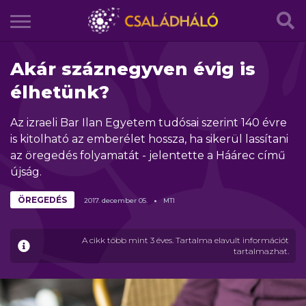
Akár száznegyven évig is
élhetünk?
Az izraeli Bar Ilan Egyetem tudósai szerint 140 évre
is kitolható az emberélet hossza, ha sikerül lassítani
az öregedés folyamatát - jelentette a Háárec című
újság.
ÖREGEDÉS
2017.
december
05.
MTI
A cikk több mint 3 éves. Tartalma elavult információt
tartalmazhat.