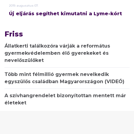
2019.
augusztus
07.
Új eljárás segíthet kimutatni a Lyme-kórt
Friss
Állatkerti találkozóra várják a református
gyermekvédelemben élő gyerekeket és
nevelőszülőket
Több mint félmillió gyermek nevelkedik
egyszülős családban Magyarországon (VIDEÓ)
A szívhangrendelet bizonyítottan mentett már
életeket