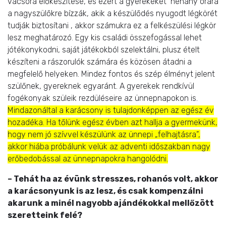
vacsora előkészítése, és ezért a gyerekeket néhány órára
a nagyszülőkre bízzák, akik a készülődés nyugodt légkörét
tudják biztosítani , akkor számukra ez a felkészülési légkör
lesz meghatározó. Egy kis családi összefogással lehet
jótékonykodni, saját játékokból szelektálni, plusz ételt
készíteni a rászorulók számára és közösen átadni a
megfelelő helyeken. Mindez fontos és szép élményt jelent
szülőnek, gyereknek egyaránt. A gyerekek rendkívül
fogékonyak szüleik rezdüléseire az ünnepnapokon is.
Mindazonáltal a karácsony is tulajdonképpen az egész év
hozadéka. Ha tőlünk egész évben azt hallja a gyermekünk,
hogy nem jó szívvel készülünk az ünnepi „felhajtásra”,
akkor hiába próbálunk velük az adventi időszakban nagy
erőbedobással az ünnepnapokra hangolódni.
– Tehát ha az évünk stresszes, rohanós volt, akkor
a karácsonyunk is az lesz, és csak kompenzálni
akarunk a minél nagyobb ajándékokkal mellőzött
szeretteink felé?