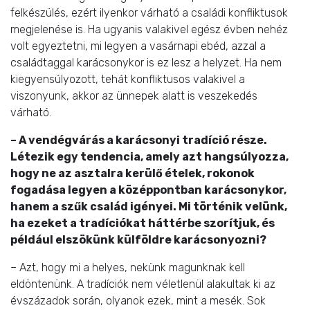
felkészülés, ezért ilyenkor várható a családi konfliktusok
megjelenése is. Ha ugyanis valakivel egész évben nehéz
volt egyeztetni, mi legyen a vasárnapi ebéd, azzal a
családtaggal karácsonykor is ez lesz a helyzet. Ha nem
kiegyensúlyozott, tehát konfliktusos valakivel a
viszonyunk, akkor az ünnepek alatt is veszekedés
várható.
– A vendégvárás a karácsonyi tradíció része.
Létezik egy tendencia, amely azt hangsúlyozza,
hogy ne az asztalra kerülő ételek, rokonok
fogadása legyen a középpontban karácsonykor,
hanem a szűk család igényei. Mi történik velünk,
ha ezeket a tradíciókat háttérbe szorítjuk, és
például elszökünk külföldre karácsonyozni?
– Azt, hogy mi a helyes, nekünk magunknak kell
eldöntenünk. A tradíciók nem véletlenül alakultak ki az
évszázadok során, olyanok ezek, mint a mesék. Sok