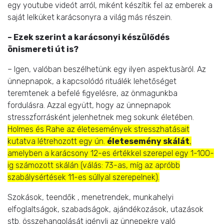
egy youtube videót arról, miként készítik fel az emberek a
saját lelküket karácsonyra a világ más részein.
– Ezek szerint a karácsonyi készülődés
önismereti út is?
– Igen, valóban beszélhetünk egy ilyen aspektusàról. Az
ünnepnapok, a kapcsolódó rituálék lehetőséget
teremtenek a befelé figyelésre, az önmagunkba
fordulásra. Azzal együtt, hogy az ünnepnapok
stresszforrásként jelenhetnek meg sokunk életében.
Holmes és Rahe az életesemények stresszhatásait
kutatva létrehozott egy ún.
életesemény skálát
,
amelyben a karácsony 12-es értékkel szerepel egy 1-100-
ig számozott skálán (válás: 73-as, míg az apróbb
szabálysértések 11-es súllyal szerepelnek).
Szokások, teendők , menetrendek, munkahelyi
elfoglaltságok, szabadságok, ajándékozások, utazások
stb. összehangolását igényli az ünnepekre való