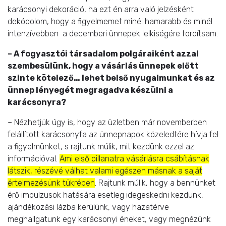
karácsonyi dekoráció, ha ezt én arra való jelzésként
dekódolom, hogy a figyelmemet minél hamarabb és minél
intenzívebben a decemberi ünnepek lelkiségére fordítsam.
– A fogyasztói társadalom polgáraiként azzal
szembesülünk, hogy a vásárlás ünnepek előtt
szinte kötelező… lehet belső nyugalmunkat és az
ünnep lényegét megragadva készülni a
karácsonyra?
– Nézhetjük úgy is, hogy az üzletben már novemberben
felállított karácsonyfa az ünnepnapok közeledtére hívja fel
a figyelmünket, s rajtunk múlik, mit kezdünk ezzel az
információval.
Ami első pillanatra vásárlásra csábításnak
látszik, részévé válhat valami egészen másnak a saját
értelmezésünk tükrében
. Rajtunk múlik, hogy a bennünket
érő impulzusok hatására esetleg idegeskedni kezdünk,
ajándékozási lázba kerülünk, vagy hazatérve
meghallgatunk egy karácsonyi éneket, vagy megnézünk