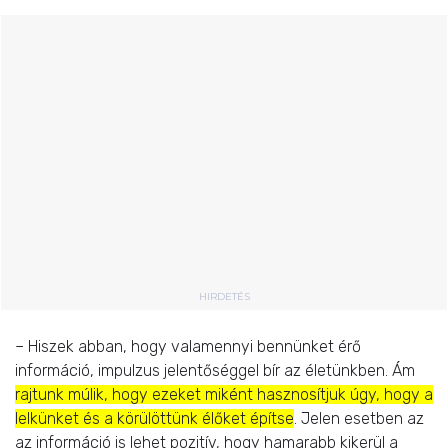
HIRDETÉS
– Hiszek abban, hogy valamennyi bennünket érő
információ, impulzus jelentőséggel bír az életünkben. Ám
rajtunk múlik, hogy ezeket miként hasznosítjuk úgy, hogy a
lelkünket és a körülöttünk élőket építse
. Jelen esetben az
az információ is lehet pozitív, hogy hamarabb kikerül a