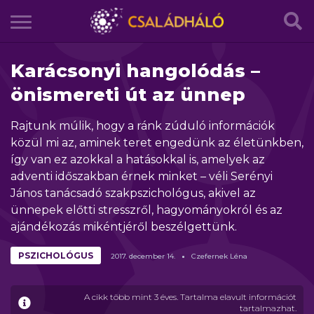
Karácsonyi hangolódás –
önismereti út az ünnep
Rajtunk múlik, hogy a ránk zúduló információk
közül mi az, aminek teret engedünk az életünkben,
így van ez azokkal a hatásokkal is, amelyek az
adventi időszakban érnek minket – véli Serényi
János tanácsadó szakpszichológus, akivel az
ünnepek előtti stresszről, hagyományokról és az
ajándékozás mikéntjéről beszélgettünk.
PSZICHOLÓGUS
2017.
december
14.
Czefernek Léna
A cikk több mint 3 éves. Tartalma elavult információt
tartalmazhat.