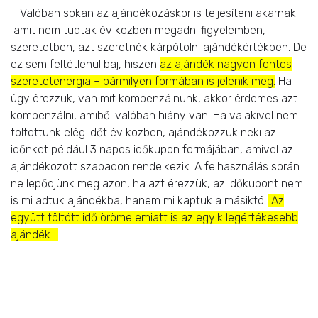
– Valóban sokan az ajándékozáskor is teljesíteni akarnak:
amit nem tudtak év közben megadni figyelemben,
szeretetben, azt szeretnék kárpótolni ajándékértékben. De
ez sem feltétlenül baj, hiszen
az ajándék nagyon fontos
szeretetenergia – bármilyen formában is jelenik meg.
Ha
úgy érezzük, van mit kompenzálnunk, akkor érdemes azt
kompenzálni, amiből valóban hiány van! Ha valakivel nem
töltöttünk elég időt év közben, ajándékozzuk neki az
időnket például 3 napos időkupon formájában, amivel az
ajándékozott szabadon rendelkezik. A felhasználás során
ne lepődjünk meg azon, ha azt érezzük, az időkupont nem
is mi adtuk ajándékba, hanem mi kaptuk a másiktól.
Az
együtt töltött idő öröme emiatt is az egyik legértékesebb
ajándék.