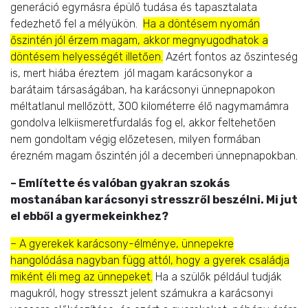
generáció egymásra épülő tudása és tapasztalata
fedezhető fel a mélyükön.
Ha a döntésem nyomán
őszintén jól érzem magam, akkor megnyugodhatok a
döntésem helyességét illetően.
Azért fontos az őszinteség
is, mert hiába éreztem jól magam karácsonykor a
barátaim társaságában, ha karácsonyi ünnepnapokon
méltatlanul mellőzött, 300 kilométerre élő nagymamámra
gondolva lelkiismeretfurdalás fog el, akkor feltehetően
nem gondoltam végig előzetesen, milyen formában
érezném magam őszintén jól a decemberi ünnepnapokban.
– Említette és valóban gyakran szokás
mostanában karácsonyi stresszről beszélni. Mi jut
el ebből a gyermekeinkhez?
– A gyerekek karácsony-élménye, ünnepekre
hangolódása nagyban függ attól, hogy a gyerek családja
miként éli meg az ünnepeket.
Ha a szülők például tudják
magukról, hogy stresszt jelent számukra a karácsonyi