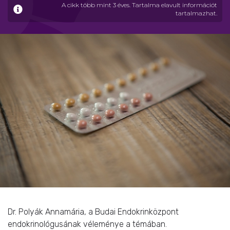
A cikk több mint 3 éves. Tartalma elavult információt
tartalmazhat.
Dr. Polyák Annamária, a Budai Endokrinközpont
endokrinológusának véleménye a témában.