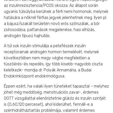
az inzulinrezisztencia/PCOS okozza. Az állapot során
ugyanis túlsúlyba kerülnek a férfi nemi hormonok, melynek
hatására a nőknél férfias jegyek jelenhetnek meg. Ilyen pl.
a bajusz/szakáll területén növő erős szőrszálak, a bőr
zsírosodása, pattanások megjelenése, hasi elhízás,
androgén típusú hajhullás.
A túl sok inzulin stimulálja a petefészek inzulin
receptorainak androgén hormon termelését, melynek
következtében nem megy végbe megfelelően a
tüszőérés-és repedés, így több kisebb-nagyobb ciszta
keletkezik- mondja dr. Polyák Annamária, a Budai
Endokrinközpont endokrinológusa.
Éppen ezért, ha valaki ilyen tüneteket tapasztal – melyhez
jöhet még meddőség, menstruációs zavar-, érdemes
OGTT vizsgálattal ellenőriztetnie glükóz és inzulin szintjét
is (0,60,120 perceset), ahol kiderülhet, fennáll-e a
szénhidrátháztartás problémája, valamint érdemes