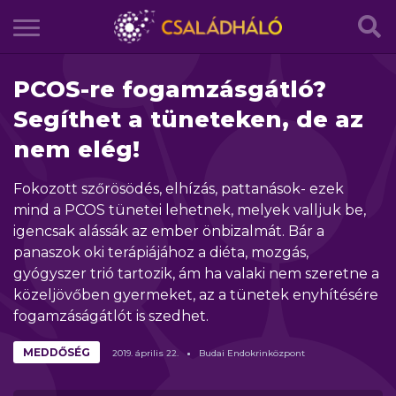
PCOS-re fogamzásgátló?
Segíthet a tüneteken, de az
nem elég!
Fokozott szőrösödés, elhízás, pattanások- ezek
mind a PCOS tünetei lehetnek, melyek valljuk be,
igencsak alássák az ember önbizalmát. Bár a
panaszok oki terápiájához a diéta, mozgás,
gyógyszer trió tartozik, ám ha valaki nem szeretne a
közeljövőben gyermeket, az a tünetek enyhítésére
fogamzáságátlót is szedhet.
MEDDŐSÉG
2019.
április
22.
Budai Endokrinközpont