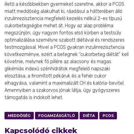
illető a későbbiekben gyermeket szeretne, akkor a PCOS
miatt meddőség alakulhat ki, ráadásul a hátterében álló
inzulinrezisztencia megfelelő kezelés nélkül 2-es típusú
cukorbetegségbe mehet át. Hogy az alap probléma
megszűnjön, úgy nagyon fontos első körben a testsúly
optimalizálása személyre szabott diétával és rendszeres
testmozgással. Mivel a PCOS gyakran inzulinrezisztencia
következménye, ezért a betegnek “cukorbeteg diétát” kell
követnie, melynek fő pillére az alacsony és magas
glikémiás indexű szénhidrátok megfelelő napszaki
elosztása, a finomított pékáruk és a fehér cukor
elhagyása, valamint a maximalizált CH és kalória-bevitel.
Amennyiben a szakorvos jónak látja, úgy gyógyszeres
támogatás is indokolt lehet.
MEDDŐSÉG
FOGAMZÁSGÁTLÓ
DIÉTA
PCOS
Kapcsolódó cikkek