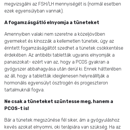
megvizsgálni az FSH/LH mennyiségét is (normál esetben
ezek egyensúlyban vannak).
A fogamzásgátló elnyomja a tüneteket
Amennyiben valaki nem szeretne a közeljövőben
gyermeket és kínozzák a kellemetlen tünetek, úgy az
érintett fogamzáságáltót szedhet a tünetek csökkentése
érdekében. Az antibébi tabletták ugyanis elnyomják a
panaszokat- ezért van az, hogy a PCOS gyakran a
gyógyszer abbahagyása után derül ki. Ennek hátterében
az áll, hogy a tabletták ideiglenesen helyreállítják a
hormonális egyensúlyt ösztrogén és progeszteron
tartalmuknál fogva.
Ne csak a tüneteket szüntesse meg, hanem a
PCOS-t is!
Bár a tünetek megszűnése fél siker, ám a gyógyuláshoz
kevés azokat elnyomni, oki terápiára van szükség. Ha az