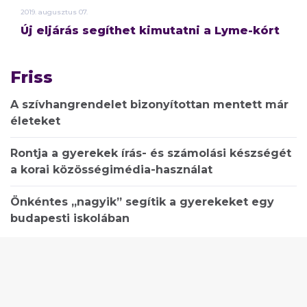
2019.
augusztus
07.
Új eljárás segíthet kimutatni a Lyme-kórt
Friss
A szívhangrendelet bizonyítottan mentett már
életeket
Rontja a gyerekek írás- és számolási készségét
a korai közösségimédia-használat
Önkéntes „nagyik” segítik a gyerekeket egy
budapesti iskolában