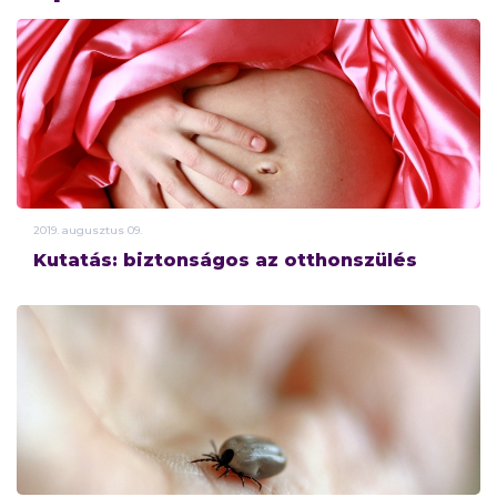
2019.
augusztus
09.
Kutatás: biztonságos az otthonszülés