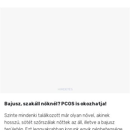
HIRDETÉS
Bajusz, szakáll nőknél? PCOS is okozhatja!
Szinte mindenki találkozott már olyan nővel, akinek
hosszú, sötét szőrszálak nőttek az áll, illetve a bajusz
területén. Ezt leggyakrabban korunk egyik népbetegsége,