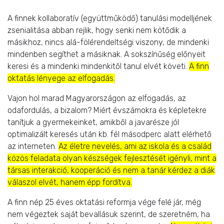
A finnek kollaboratív (együttműködő) tanulási modelljének
zsenialitása abban rejlik, hogy senki nem kötődik a
másikhoz, nincs alá-fölérendeltségi viszony, de mindenki
mindenben segíthet a másiknak. A sokszínűség előnyeit
keresi és a mindenki mindenkitől tanul elvét követi.
A finn
oktatás lényege az elfogadás.
Vajon hol marad Magyarországon az elfogadás, az
odafordulás, a bizalom? Miért évszámokra és képletekre
tanítjuk a gyermekeinket, amikből a javarésze jól
optimalizált keresés után kb. fél másodperc alatt elérhető
az interneten.
Az életre nevelés, ami az iskola és a család
közös feladata olyan készségek fejlesztését igényli, mint a
társas interakció, kooperáció és nem a tanár kérdez a diák
válaszol elvét, hanem épp fordítva.
A finn nép 25 éves oktatási reformja vége felé jár, még
nem végeztek saját bevallásuk szerint, de szeretném, ha