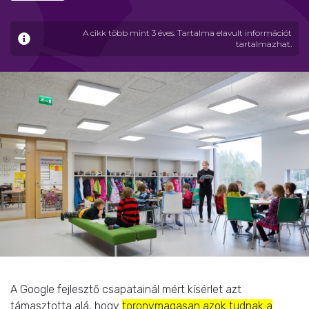
A cikk több mint 3 éves. Tartalma elavult információt
tartalmazhat.
A Google fejlesztő csapatainál mért kísérlet azt
támasztotta alá, hogy
toronymagasan azok tudnak a