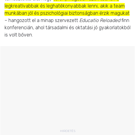
legkreatívabbak és leghatékonyabbak lenni, akik a team
munkában jól és pszichológiai biztonságban érzik magukat
– hangozott el a minap szervezett
Educatio Reloaded
finn
konferencián, ahol társadalmi és oktatási jó gyakorlatokból
is volt bőven.
HIRDETÉS