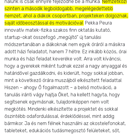
nálunk is csak ennyire fejeződne be a munka.
Nemzetközi
szinten a második legboldogabb, megelégedettebb
nemzet, ahol a diákok csoportban, projekteken dolgoznak,
saját időbeosztással és motivációval.
Pekka Peura
innovatív matek-fizika szakos finn oktatás kutató,
startup-okat összefogó „megújító” új tanulási
módszertanában a diákoknak nem egyik óráról a másikra
adott házi feladatot, hanem 7 hétre. Ez inkább közös, órai
munka és házi feladat keveréke volt. Arra volt kíváncsi,
hogy a gyerekek miként tudnak ezzel a nagy anyaggal és
határidővel gazdálkodni, és kiderült, hogy sokkal jobban,
mint a következő órára muszájból elkészített feladattal.
Hiszen – ahogy Ő fogalmazott – a belső motiváció, a
tanulás iránti vágy hajtja Őket, ha kellett hagyta, hogy
segítsenek egymásnak, tulajdonképpen nem volt
megkötés. Mindenki elkészítette a projektet és sokkal
őszintébb odafordulással, érdeklődéssel, mint addig
bármikor. Ja és nem félnek használni az okostelefonokat,
tableteket, edukációs tudásmegosztó felületeket, sőt,