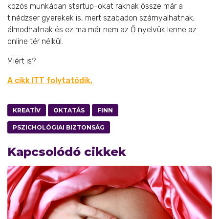
közös munkában startup-okat raknak össze már a
tinédzser gyerekek is, mert szabadon szárnyalhatnak,
álmodhatnak és ez ma már nem az Ő nyelvük lenne az
online tér nélkül.
Miért is?
A cikk ITT folytatódik.
KREATÍV
OKTATÁS
FINN
PSZICHOLÓGIAI BIZTONSÁG
Kapcsolódó cikkek