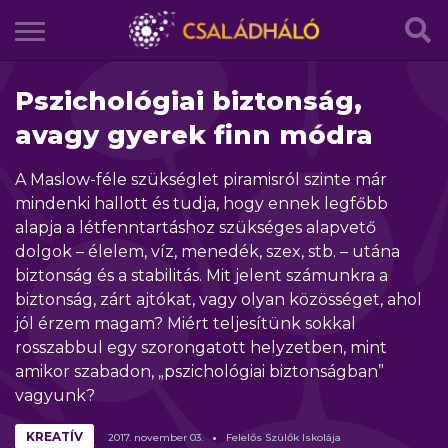
Pszichológiai biztonság,
avagy gyerek finn módra
A Maslow-féle szükséglet piramisról szinte már
mindenki hallott és tudja, hogy ennek legfőbb
alapja a létfenntartáshoz szükséges alapvető
dolgok – élelem, víz, menedék, szex, stb. – utána
biztonság és a stabilitás. Mit jelent számunkra a
biztonság, zárt ajtókat, vagy olyan közösséget, ahol
jól érzem magam? Miért teljesítünk sokkal
rosszabbul egy szorongatott helyzetben, mint
amikor szabadon, „pszichológiai biztonságban”
vagyunk?
KREATÍV
2017.
november
03.
Felelős Szülők Iskolája