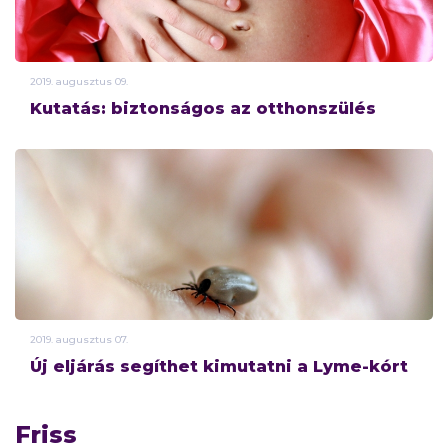
2019.
augusztus
09.
Kutatás: biztonságos az otthonszülés
2019.
augusztus
07.
Új eljárás segíthet kimutatni a Lyme-kórt
Friss