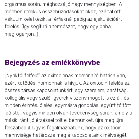
orgazmus során, méghozzá jó nagy mennyiségben. A
méhben ritmikus összehúzódásokat okoz, ezáltal ott
vákuum keletkezik, a férfiaknál pedig az ejakulációért
felelős. (Így segít rá a természet, hogy egy baba
megfoganjon…)
Bejegyzés az emlékkönyvbe
„Nyaktól felfelé” az oxitocinnak memóriaíró hatása van,
ezért kötődési hormonnak is hívjuk. Az oxitocin felelős az
összes társas kapcsolatunkért: egy szerelem, barátság,
kollegiális vagy szülő–gyerek viszony mögött is ez áll, és
minden érintés, ölelés, egymásra gondolás, együtt töltött
idő stb., vagyis minden olyan tevékenység során, amely a
másik iránti jó érzéssel tölt el bennünket, újra meg újra
felszabadul. Úgy is fogalmazhatunk, hogy az oxitocin
mennyisége határozza meg a kapcsolataink mélységét.