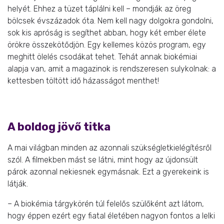
helyét. Ehhez a tüzet táplálni kell – mondják az öreg
bölcsek évszázadok óta. Nem kell nagy dolgokra gondolni,
sok kis apróság is segíthet abban, hogy két ember élete
örökre összekötődjön. Egy kellemes közös program, egy
meghitt ölelés csodákat tehet. Tehát annak biokémiai
alapja van, amit a magazinok is rendszeresen sulykolnak: a
kettesben töltött idő házasságot menthet!
A boldog jövő titka
A mai világban minden az azonnali szükségletkielégítésről
szól. A filmekben mást se látni, mint hogy az újdonsült
párok azonnal nekiesnek egymásnak. Ezt a gyerekeink is
látják.
– A biokémia tárgykörén túl felelős szülőként azt látom,
hogy éppen ezért egy fiatal életében nagyon fontos a lelki