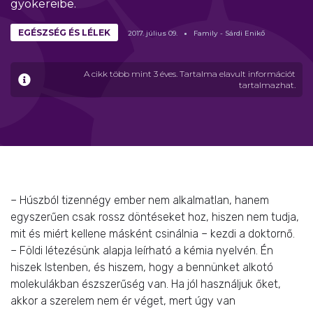
gyökereibe.
EGÉSZSÉG ÉS LÉLEK
2017.
július
09.
Family - Sárdi Enikő
A cikk több mint 3 éves. Tartalma elavult információt
tartalmazhat.
– Húszból tizennégy ember nem alkalmatlan, hanem
egyszerűen csak rossz döntéseket hoz, hiszen nem tudja,
mit és miért kellene másként csinálnia – kezdi a doktornő.
– Földi létezésünk alapja leírható a kémia nyelvén. Én
hiszek Istenben, és hiszem, hogy a bennünket alkotó
molekulákban észszerűség van. Ha jól használjuk őket,
akkor a szerelem nem ér véget, mert úgy van