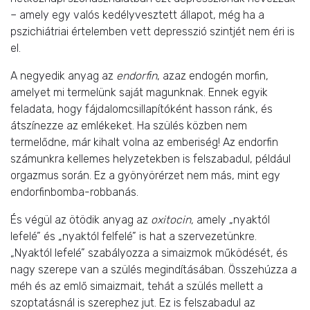
– amely egy valós kedélyvesztett állapot, még ha a
pszichiátriai értelemben vett depresszió szintjét nem éri is
el.
A negyedik anyag az
endorfin
, azaz endogén morfin,
amelyet mi termelünk saját magunknak. Ennek egyik
feladata, hogy fájdalomcsillapítóként hasson ránk, és
átszínezze az emlékeket. Ha szülés közben nem
termelődne, már kihalt volna az emberiség! Az endorfin
számunkra kellemes helyzetekben is felszabadul, például
orgazmus során. Ez a gyönyörérzet nem más, mint egy
endorfinbomba-robbanás.
És végül az ötödik anyag az
oxitocin,
amely „nyaktól
lefelé” és „nyaktól felfelé” is hat a szervezetünkre.
„Nyaktól lefelé” szabályozza a simaizmok működését, és
nagy szerepe van a szülés megindításában. Összehúzza a
méh és az emlő simaizmait, tehát a szülés mellett a
szoptatásnál is szerephez jut. Ez is felszabadul az