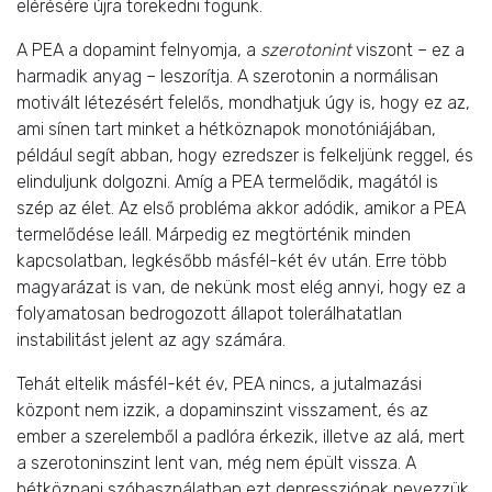
elérésére újra törekedni fogunk.
A PEA a dopamint felnyomja, a
szerotonint
viszont – ez a
harmadik anyag – leszorítja. A szerotonin a normálisan
motivált létezésért felelős, mondhatjuk úgy is, hogy ez az,
ami sínen tart minket a hétköznapok monotóniájában,
például segít abban, hogy ezredszer is felkeljünk reggel, és
elinduljunk dolgozni. Amíg a PEA termelődik, magától is
szép az élet. Az első probléma akkor adódik, amikor a PEA
termelődése leáll. Márpedig ez megtörténik minden
kapcsolatban, legkésőbb másfél-két év után. Erre több
magyarázat is van, de nekünk most elég annyi, hogy ez a
folyamatosan bedrogozott állapot tolerálhatatlan
instabilitást jelent az agy számára.
Tehát eltelik másfél-két év, PEA nincs, a jutalmazási
központ nem izzik, a dopaminszint visszament, és az
ember a szerelemből a padlóra érkezik, illetve az alá, mert
a szerotoninszint lent van, még nem épült vissza. A
hétköznapi szóhasználatban ezt depressziónak nevezzük