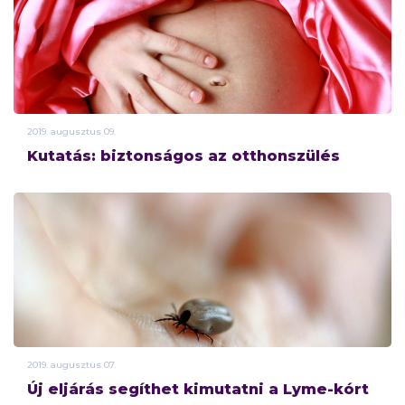
2019.
augusztus
09.
Kutatás: biztonságos az otthonszülés
2019.
augusztus
07.
Új eljárás segíthet kimutatni a Lyme-kórt