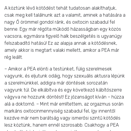
A köztünk lévő kötődést tehát tudatosan alakíthatjuk,
csak meg kell találnunk azt a valamit, aminek a hatására a
nagy Ő örömmel gondol ránk, és oxitocin szabadul fel
benne. Egy már régóta működő házasságban egy közös
vacsora, egymásra figyelő halk beszélgetés is ugyanúgy
felszabadító hatású! Ez az alapja annak a kötődésnek,
amely akkor is megtart valaki mellett, amikor a PEA már
rég leállt.
– Amikor a PEA elönti a testünket, fülig szerelmesek
vagyunk, és eljutunk odáig, hogy szexuális aktusra lépünk
a szerelmünkkel, addigra már döntések sorozatán
vagyunk túl. De elkábítva és egy következő kábítószerre
vágyva ne hozzunk döntést! Ez józanságot kíván – húzza
alá a doktornő. – Mint már említettem, az orgazmus során
markáns oxitocinmennyiség szabadul fel, így innentől
kezdve már nem barátság vagy ismerősi szintű kötődés
lesz köztünk, hanem ennél szorosabb. Csakhogy a PEA