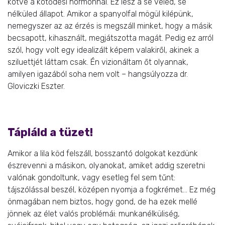
kötve a kötődési hormonnal. Ez lesz a se veled, se
nélküled állapot. Amikor a spanyolfal mögül kilépünk,
nemegyszer az az érzés is megszáll minket, hogy a másik
becsapott, kihasznált, megjátszotta magát. Pedig ez arról
szól, hogy volt egy idealizált képem valakiről, akinek a
sziluettjét láttam csak. Én vizionáltam őt olyannak,
amilyen igazából soha nem volt – hangsúlyozza dr.
Gloviczki Eszter.
Tápláld a tüzet!
Amikor a lila köd felszáll, bosszantó dolgokat kezdünk
észrevenni a másikon, olyanokat, amiket addig szeretni
valónak gondoltunk, vagy esetleg fel sem tűnt:
tájszólással beszél, középen nyomja a fogkrémet… Ez még
önmagában nem biztos, hogy gond, de ha ezek mellé
jönnek az élet valós problémái: munkanélküliség,