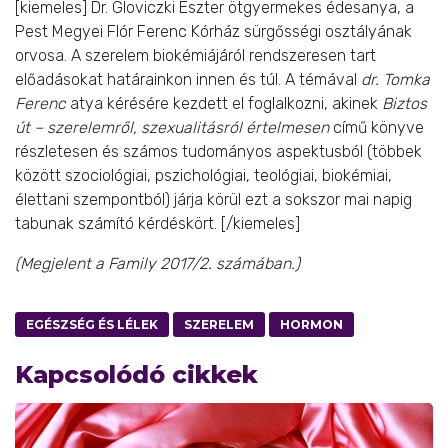
[kiemeles] Dr. Gloviczki Eszter ötgyermekes édesanya, a
Pest Megyei Flór Ferenc Kórház sürgősségi osztályának
orvosa. A szerelem biokémiájáról rendszeresen tart
előadásokat határainkon innen és túl. A témával
dr. Tomka
Ferenc
atya kérésére kezdett el foglalkozni, akinek
Biztos
út – szerelemről, szexualitásról értelmesen
című könyve
részletesen és számos tudományos aspektusból (többek
között szociológiai, pszichológiai, teológiai, biokémiai,
élettani szempontból) járja körül ezt a sokszor mai napig
tabunak számító kérdéskört. [/kiemeles]
(Megjelent a Family 2017/2. számában.)
EGÉSZSÉG ÉS LÉLEK
SZERELEM
HORMON
Kapcsolódó cikkek