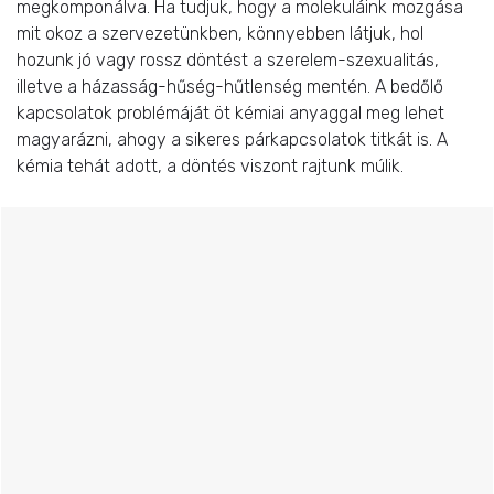
megkomponálva. Ha tudjuk, hogy a molekuláink mozgása
mit okoz a szervezetünkben, könnyebben látjuk, hol
hozunk jó vagy rossz döntést a szerelem-szexualitás,
illetve a házasság-hűség-hűtlenség mentén. A bedőlő
kapcsolatok problémáját öt kémiai anyaggal meg lehet
magyarázni, ahogy a sikeres párkapcsolatok titkát is. A
kémia tehát adott, a döntés viszont rajtunk múlik.