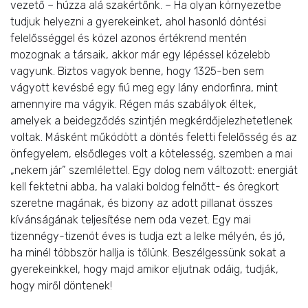
vezető – húzza alá szakértőnk. – Ha olyan környezetbe
tudjuk helyezni a gyerekeinket, ahol hasonló döntési
felelősséggel és közel azonos értékrend mentén
mozognak a társaik, akkor már egy lépéssel közelebb
vagyunk. Biztos vagyok benne, hogy 1325-ben sem
vágyott kevésbé egy fiú meg egy lány endorfinra, mint
amennyire ma vágyik. Régen más szabályok éltek,
amelyek a beidegződés szintjén megkérdőjelezhetetlenek
voltak. Másként működött a döntés feletti felelősség és az
önfegyelem, elsődleges volt a kötelesség, szemben a mai
„nekem jár” szemlélettel. Egy dolog nem változott: energiát
kell fektetni abba, ha valaki boldog felnőtt- és öregkort
szeretne magának, és bizony az adott pillanat összes
kívánságának teljesítése nem oda vezet. Egy mai
tizennégy-tizenöt éves is tudja ezt a lelke mélyén, és jó,
ha minél többször hallja is tőlünk. Beszélgessünk sokat a
gyerekeinkkel, hogy majd amikor eljutnak odáig, tudják,
hogy miről döntenek!