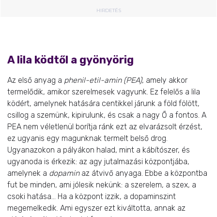
HIRDETÉS
A lila ködtől a gyönyörig
Az első anyag a
phenil-etil-amin (PEA)
, amely akkor
termelődik, amikor szerelmesek vagyunk. Ez felelős a lila
ködért, amelynek hatására centikkel járunk a föld fölött,
csillog a szemünk, kipirulunk, és csak a nagy Ő a fontos. A
PEA nem véletlenül borítja ránk ezt az elvarázsolt érzést,
ez ugyanis egy magunknak termelt belső drog.
Ugyanazokon a pályákon halad, mint a kábítószer, és
ugyanoda is érkezik: az agy jutalmazási központjába,
amelynek a
dopamin
az átvivő anyaga. Ebbe a központba
fut be minden, ami jólesik nekünk: a szerelem, a szex, a
csoki hatása… Ha a központ izzik, a dopaminszint
megemelkedik. Ami egyszer ezt kiváltotta, annak az