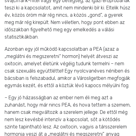
svájcifrank-hitel vagy egy betegség, az igazi erőpróbának
teszi ki a kapcsolatot, amit nem mindenki bír ki. Eltelik húsz
év, közös öröm már rég nincs, a közös „gond”, a gyerek
meg már rég kirepült. Nem véletlen, hogy pont ebben az
időszakban figyelhető meg egy emelkedés a válási
statisztikákban.
Azonban egy jól működő kapcsolatban a PEA (azaz a
„meglátni és megszeretni” hormon) helyét átveszi az
oxitocin, amelyet életünk végéig tudunk termelni – nem
csak szexuális együttléttel! Egy nyolcvanéves néniben és
bácsiban is felszabadul, amikor a Városligetben megfogják
egymás kezét, és ettől a köztük lévő kapocs mélyülni fog.
– Egy jó házasságban az ember nem éli meg azt a
zuhanást, hogy már nincs PEA, és hova tettem a szemem,
hanem csak megváltozik a szerelem jellege. De ettől még
nem lesz kevésbé intenzív a kapcsolat, sőt a kötődés
szinte tapintható lesz. Az oxitocin, vagyis a társszerelem
hormonja veszi át a „meglátni és megszeretni” anyag