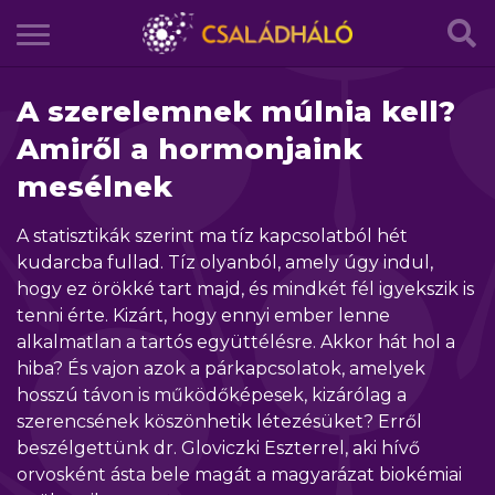
A szerelemnek múlnia kell?
Amiről a hormonjaink
mesélnek
A statisztikák szerint ma tíz kapcsolatból hét
kudarcba fullad. Tíz olyanból, amely úgy indul,
hogy ez örökké tart majd, és mindkét fél igyekszik is
tenni érte. Kizárt, hogy ennyi ember lenne
alkalmatlan a tartós együttélésre. Akkor hát hol a
hiba? És vajon azok a párkapcsolatok, amelyek
hosszú távon is működőképesek, kizárólag a
szerencsének köszönhetik létezésüket? Erről
beszélgettünk dr. Gloviczki Eszterrel, aki hívő
orvosként ásta bele magát a magyarázat biokémiai