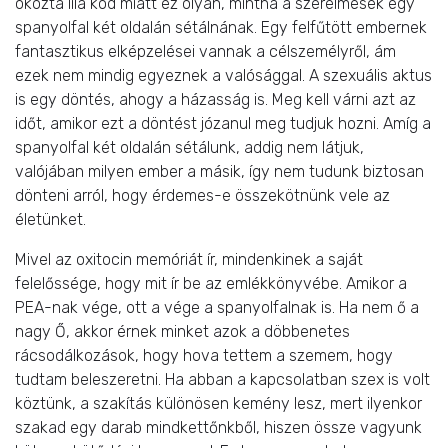
okozta lila köd miatt ez olyan, mintha a szerelmesek egy
spanyolfal két oldalán sétálnának. Egy felfűtött embernek
fantasztikus elképzelései vannak a célszemélyről, ám
ezek nem mindig egyeznek a valósággal. A szexuális aktus
is egy döntés, ahogy a házasság is. Meg kell várni azt az
időt, amikor ezt a döntést józanul meg tudjuk hozni. Amíg a
spanyolfal két oldalán sétálunk, addig nem látjuk,
valójában milyen ember a másik, így nem tudunk biztosan
dönteni arról, hogy érdemes-e összekötnünk vele az
életünket.
Mivel az oxitocin memóriát ír, mindenkinek a saját
felelőssége, hogy mit ír be az emlékkönyvébe. Amikor a
PEA-nak vége, ott a vége a spanyolfalnak is. Ha nem ő a
nagy Ő, akkor érnek minket azok a döbbenetes
rácsodálkozások, hogy hova tettem a szemem, hogy
tudtam beleszeretni. Ha abban a kapcsolatban szex is volt
köztünk, a szakítás különösen kemény lesz, mert ilyenkor
szakad egy darab mindkettőnkből, hiszen össze vagyunk