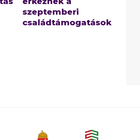
tás
érkeznek a
szeptemberi
családtámogatások