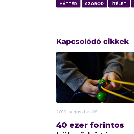
HÁTTÉR
SZOBOR
ÍTÉLET
Kapcsolódó cikkek
2019.
augusztus
08.
40 ezer forintos