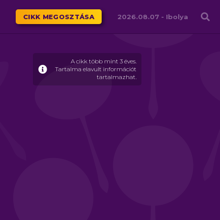
Családháló
CIKK MEGOSZTÁSA
2026.08.07 -
Ibolya
A cikk több mint 3 éves.
Tartalma elavult információt
tartalmazhat.