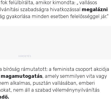
k felülbírálta, amikor kimondta: „ vallásos
ánítási szabadságra hivatkozással
megalázni
g gyakorlása minden esetben felelősséggel jár.”
HIRDETÉS
a bíróság rámutatott: a feminista csoport akciója
ú magamutogatás
, amely semmilyen vita vagy
nem alkalmas, pusztán vallásában, emberi
kat, nem áll a szabad véleménynyilvánítás
ndő.