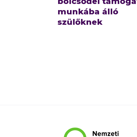
bölcsődei támoga
munkába álló
szülőknek