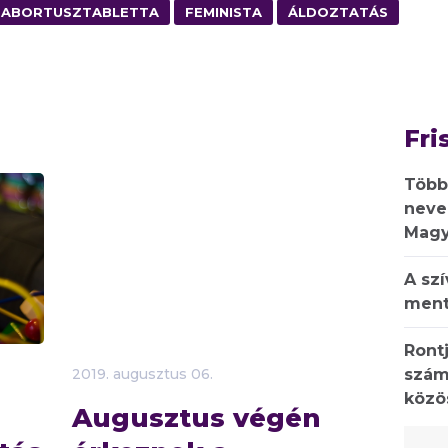
ABORTUSZTABLETTA
FEMINISTA
ÁLDOZTATÁS
Fri
Több
neve
Magy
A sz
ment
Rontj
szám
2019.
augusztus
06.
közö
Augusztus végén