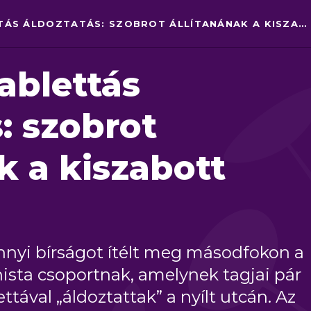
ABORTUSZTABLETTÁS ÁLDOZTATÁS: SZOBROT ÁLLÍTANÁNAK A KISZABOTT BÍRSÁGBÓL
ablettás
: szobrot
k a kiszabott
ennyi bírságot ítélt meg másodfokon a
ista csoportnak, amelynek tagjai pár
tával „áldoztattak” a nyílt utcán. Az