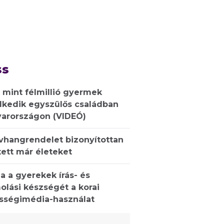
ss
 mint félmillió gyermek
lkedik egyszülős családban
arországon (VIDEÓ)
ívhangrendelet bizonyítottan
ett már életeket
a a gyerekek írás- és
olási készségét a korai
sségimédia-használat