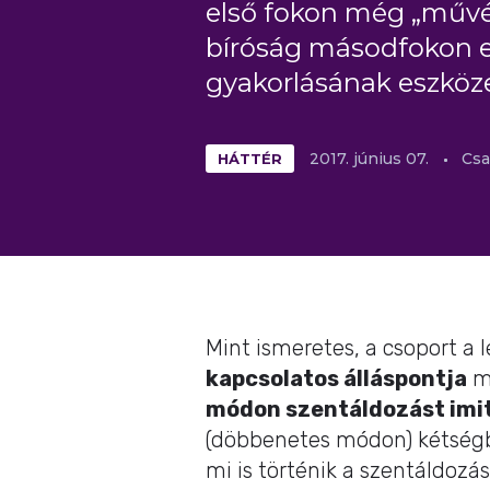
első fokon még „művés
bíróság másodfokon e
gyakorlásának eszköze
HÁTTÉR
2017.
június
07.
Csa
Mint ismeretes, a csoport a 
kapcsolatos álláspontja
mi
módon szentáldozást imi
(döbbenetes módon) kétségbe
mi is történik a szentáldoz