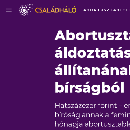
Abortuszt
áldoztatás
állítanána
bírságból
Hatszázezer forint – 
bíróság annak a femin
hónapja abortusztablet