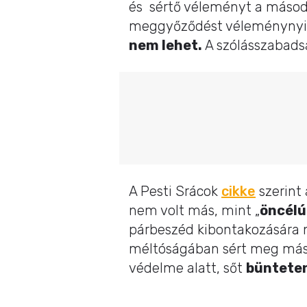
és sértő véleményt a másodfo
meggyőződést véleménynyilv
nem lehet.
A szólásszabadsá
A Pesti Srácok
cikke
szerint 
nem volt más, mint „
öncél
párbeszéd kibontakozására 
méltóságában sért meg máso
védelme alatt, sőt
büntete