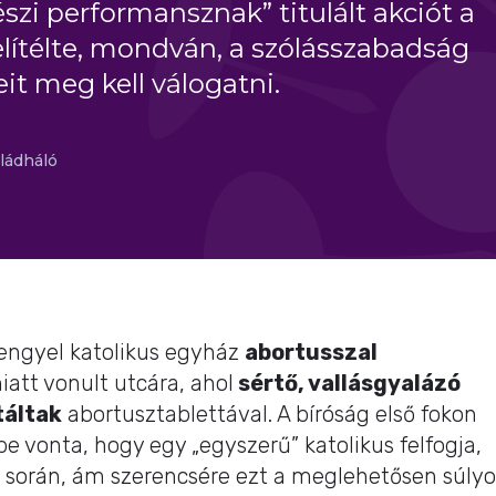
zi performansznak” titulált akciót a
lítélte, mondván, a szólásszabadság
it meg kell válogatni.
ládháló
lengyel katolikus egyház
abortusszal
att vonult utcára, ahol
sértő, vallásgyalázó
táltak
abortusztablettával. A bíróság első fokon
 vonta, hogy egy „egyszerű” katolikus felfogja,
ás során, ám szerencsére ezt a meglehetősen súlyo