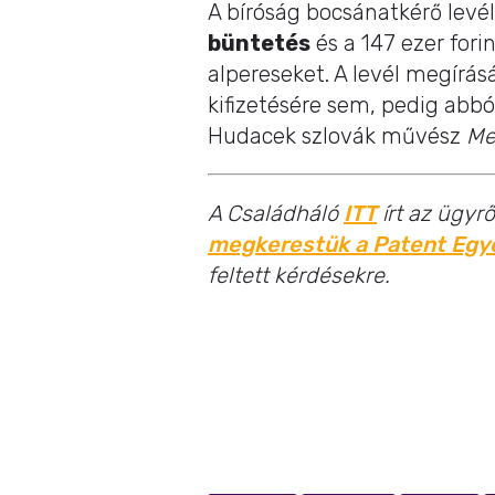
A bíróság bocsánatkérő levé
büntetés
és a 147 ezer fori
alpereseket. A levél megírásá
kifizetésére sem, pedig abbó
Hudacek szlovák művész
Me
A Családháló
ITT
írt az ügyrő
megkerestük a Patent Egy
feltett kérdésekre.