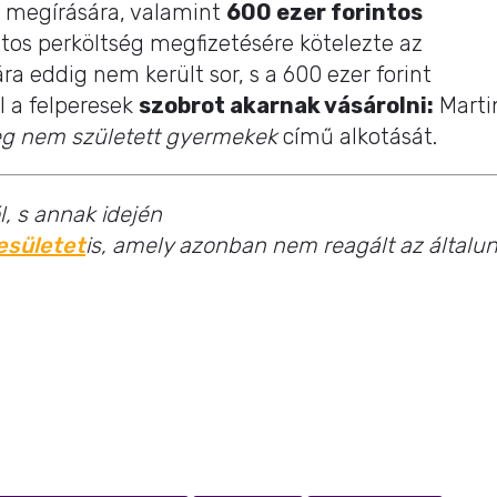
l megírására, valamint
600 ezer forintos
ntos perköltség megfizetésére kötelezte az
ra eddig nem került sor, s a 600 ezer forint
l a felperesek
szobrot akarnak vásárolni:
Marti
g nem született gyermekek
című alkotását.
l, s annak idején
esületet
is, amely azonban nem reagált az általu