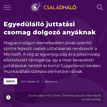
Egyedülálló juttatási
csomag dolgozó anyáknak
Magyarországon kiemelkedően jónak számító
szintre fejleszti családi juttatásainak rendszerét a
Microsoft. A cég az egyenjogúság és a sokszínűség
elkötelezett támogatója, így a most bevezetett
juttatásokat nemtől és kortól függetlenül minden
munkavállaló számára elérhetővé válnak.
ANYA
2017.
október
13.
Babafalva
A cikk több mint 3 éves. Tartalma elavult információt
tartalmazhat.