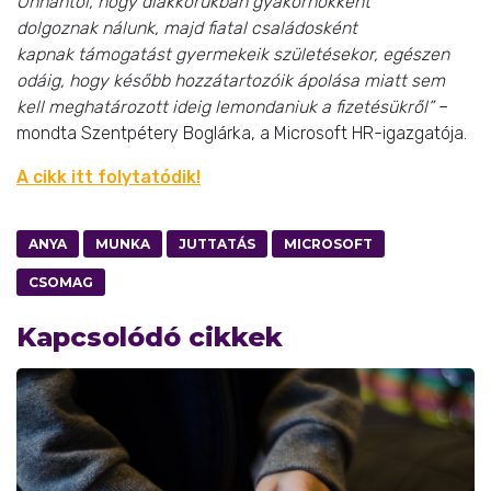
Onnantól, hogy diákkorukban gyakornokként
dolgoznak nálunk, majd fiatal családosként
kapnak támogatást gyermekeik születésekor, egészen
odáig, hogy később hozzátartozóik ápolása miatt sem
kell meghatározott ideig lemondaniuk a fizetésükről”
–
mondta Szentpétery Boglárka, a Microsoft HR-igazgatója.
A cikk itt folytatódik!
ANYA
MUNKA
JUTTATÁS
MICROSOFT
CSOMAG
Kapcsolódó cikkek