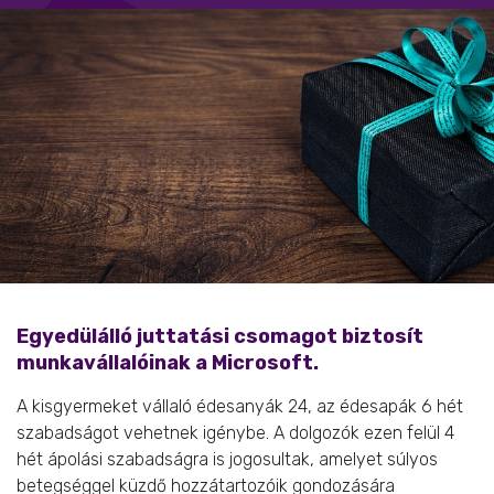
Egyedülálló juttatási csomagot biztosít
munkavállalóinak a Microsoft.
A kisgyermeket vállaló édesanyák 24, az édesapák 6 hét
szabadságot vehetnek igénybe. A dolgozók ezen felül 4
hét ápolási szabadságra is jogosultak, amelyet súlyos
betegséggel küzdő hozzátartozóik gondozására