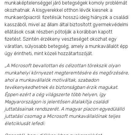
munkaképtelenséggel járó betegségek komoly problémát
okozhatnak. A kisgyerekkel otthon lévők kiesnek a
munkaerőpiacról: fizetésük hosszú ideig hiányzik a családi
kasszából, mivel az állam által biztosított gyermekvédelmi
ellátások csak részben pótolják a korábban kapott
fizetést. Szintén érzékeny veszteséget okozhat egy
váratlan, súlyosabb betegség, amely a munkavállalót épp
úgy érintheti, mint közeli hozzátartozóját.
„A Microsoft bevallottan és célzottan törekszik olyan
munkahelyi környezet megteremtésére és megőrzésére,
ahol a munkavállalók motiváltak, szabadon
tevékenykedhetnek és biztonságban érzik magukat.
Éppen ezért a cég világszerte több helyen, így
Magyarországon is jelentősen átalakítja családi
juttatásainak rendszerét. A magyar piacon egyedülálló
juttatási csomag a Microsoft munkavállalóinak teljes
életciklusát lefedi: