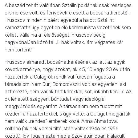
A beszéd tehát valójában Sztálin poklának csak részleges
elismerése volt, és fényévekre esett a bocsánatkéréstől.
Hruscsov minden hibáért egyedül a halott Sztálint
kárhoztatta, így egyetlen élő kommunista vezetőnek sem
kellett vállalnia a felelősséget. Hruscsov pedig
nagyvonalúan közölte: „Hibák voltak, ám végzetes kár
nem történt”
Hruscsov elmaradt bocsánatkérésének az lett az egyik
következménye, hogy azokat, akik 5, 10 vagy 20 év után
hazatértek a Gulagról, rendkívül furcsán fogadta a
társadalom. Nem Jurij Dombrovszki volt az egyetlen, aki
azt érezte, nem várják tárt karokkal, sőt, inkább kerülik. Az
ok lehetett szégyen, bűntudat vagy ideológiai
meggyőződés egyaránt. A társadalom nem tudott mit
kezdeni a hazatértekkel, s úgy vélte, a Gulagot megjártak
nem valók „rendes” emberek közé. Anna Ahmatova,
költőnő (akinek versei tiltólistán voltak 1946 és 1956
között), így fogalmazta meg a Szovjetunióban kialakult