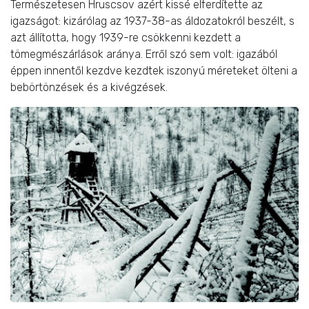
Természetesen Hruscsov azért kissé elferdítette az
igazságot: kizárólag az 1937-38-as áldozatokról beszélt, s
azt állította, hogy 1939-re csökkenni kezdett a
tömegmészárlások aránya. Erről szó sem volt: igazából
éppen innentől kezdve kezdtek iszonyú méreteket ölteni a
bebörtönzések és a kivégzések.