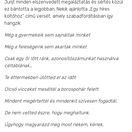
Jurijt minden elszenvedett megaláztatás és sértés közül
ez bántotta a legjobban. Nekik ajánlotta „Egy híres
költőhöz” című versét, amely szabadfordításban így
hangzik:
Még a gyermekeik sem sajnáltak minket
Még a feleségeink sem akartak minket
Csak egy őr lőtt ránk, azonosítószámunkat használva
céltáblának…
Te éttermekben ütötted el az időt
Olcsó vicceket meséltél a borospohár felett
Mindent megértettél és mindenkit szívesen fogadtál,
De nem vetted észre, hogy meghaltunk.
Úgyhogy magyarázd meg most nekem, kérlek,