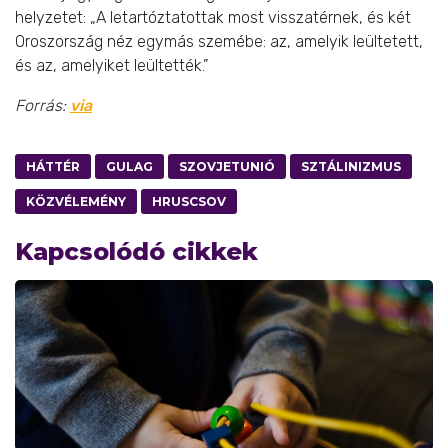
helyzetet: „A letartóztatottak most visszatérnek, és két
Oroszország néz egymás szemébe: az, amelyik leültetett,
és az, amelyiket leültették.”
Forrás:
via
HÁTTÉR
GULAG
SZOVJETUNIÓ
SZTÁLINIZMUS
KÖZVÉLEMÉNY
HRUSCSOV
Kapcsolódó cikkek