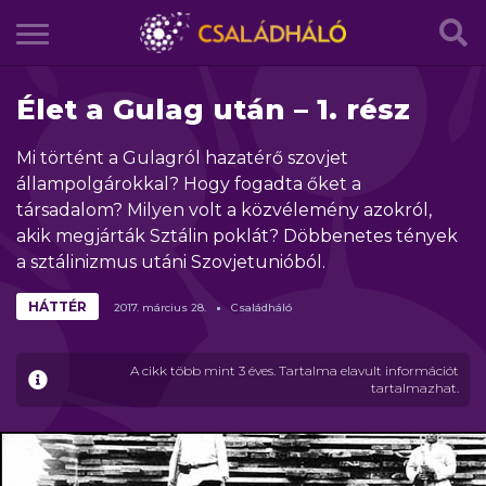
Élet a Gulag után – 1. rész
Mi történt a Gulagról hazatérő szovjet
állampolgárokkal? Hogy fogadta őket a
társadalom? Milyen volt a közvélemény azokról,
akik megjárták Sztálin poklát? Döbbenetes tények
a sztálinizmus utáni Szovjetunióból.
HÁTTÉR
2017.
március
28.
Családháló
A cikk több mint 3 éves. Tartalma elavult információt
tartalmazhat.