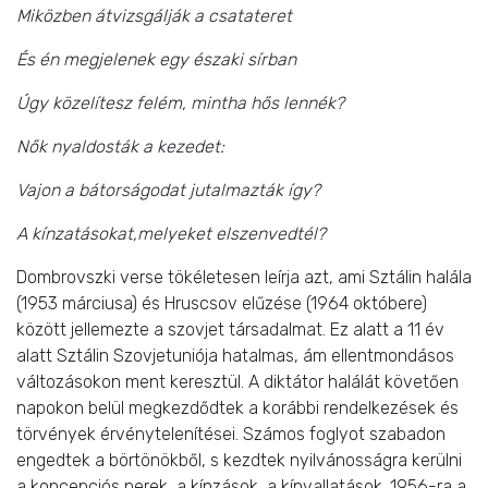
Miközben átvizsgálják a csatateret
És én megjelenek egy északi sírban
Úgy közelítesz felém, mintha hős lennék?
Nők nyaldosták a kezedet:
Vajon a bátorságodat jutalmazták így?
A kínzatásokat,melyeket elszenvedtél?
Dombrovszki verse tökéletesen leírja azt, ami Sztálin halála
(1953 márciusa) és Hruscsov elűzése (1964 októbere)
között jellemezte a szovjet társadalmat. Ez alatt a 11 év
alatt Sztálin Szovjetuniója hatalmas, ám ellentmondásos
változásokon ment keresztül. A diktátor halálát követően
napokon belül megkezdődtek a korábbi rendelkezések és
törvények érvénytelenítései. Számos foglyot szabadon
engedtek a börtönökből, s kezdtek nyilvánosságra kerülni
a koncepciós perek, a kínzások, a kínvallatások. 1956-ra a