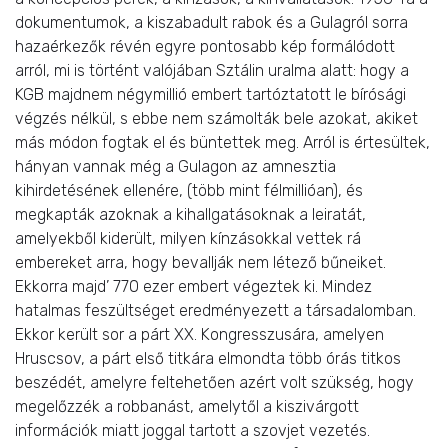
dokumentumok, a kiszabadult rabok és a Gulagról sorra
hazaérkezők révén egyre pontosabb kép formálódott
arról, mi is történt valójában Sztálin uralma alatt: hogy a
KGB majdnem négymillió embert tartóztatott le bírósági
végzés nélkül, s ebbe nem számolták bele azokat, akiket
más módon fogtak el és büntettek meg. Arról is értesültek,
hányan vannak még a Gulagon az amnesztia
kihirdetésének ellenére, (több mint félmillióan), és
megkapták azoknak a kihallgatásoknak a leiratát,
amelyekből kiderült, milyen kínzásokkal vettek rá
embereket arra, hogy bevallják nem létező bűneiket.
Ekkorra majd’ 770 ezer embert végeztek ki. Mindez
hatalmas feszültséget eredményezett a társadalomban.
Ekkor került sor a párt XX. Kongresszusára, amelyen
Hruscsov, a párt első titkára elmondta több órás titkos
beszédét, amelyre feltehetően azért volt szükség, hogy
megelőzzék a robbanást, amelytől a kiszivárgott
információk miatt joggal tartott a szovjet vezetés.