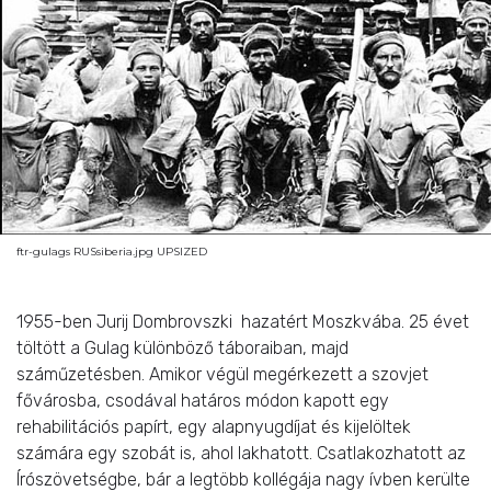
ftr-gulags RUSsiberia.jpg UPSIZED
1955-ben Jurij Dombrovszki hazatért Moszkvába. 25 évet
töltött a Gulag különböző táboraiban, majd
száműzetésben. Amikor végül megérkezett a szovjet
fővárosba, csodával határos módon kapott egy
rehabilitációs papírt, egy alapnyugdíjat és kijelöltek
számára egy szobát is, ahol lakhatott. Csatlakozhatott az
Írószövetségbe, bár a legtöbb kollégája nagy ívben kerülte