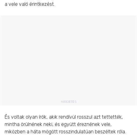
a vele való érintkezést.
HIRDETÉS
És voltak olyan írók, akik rendívül rosszul azt tettették,
mintha örülnének neki, és együtt éreznének vele,
miközben a háta mögött rosszindulatúan beszéltek róla.