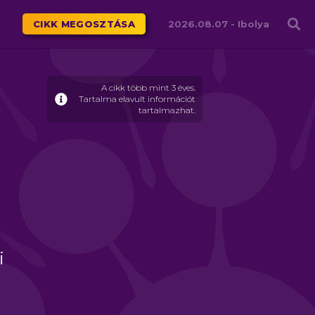
Családháló
CIKK MEGOSZTÁSA
2026.08.07 -
Ibolya
A cikk több mint 3 éves.
Tartalma elavult információt
tartalmazhat.
-
i