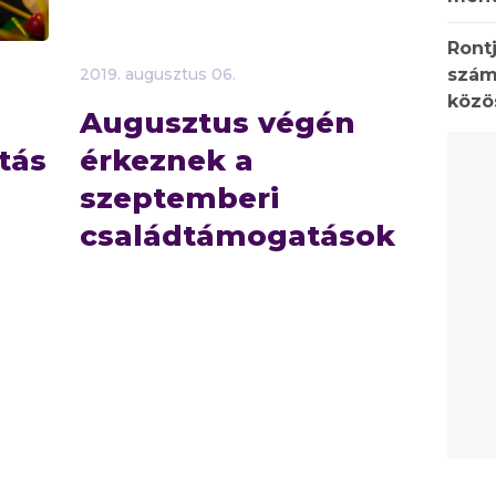
Rontj
szám
2019.
augusztus
06.
közö
Augusztus végén
tás
érkeznek a
szeptemberi
családtámogatások