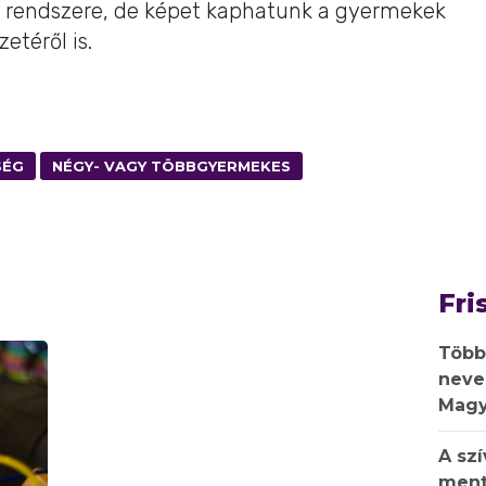
 rendszere, de képet kaphatunk a gyermekek
etéről is.
SÉG
NÉGY- VAGY TÖBBGYERMEKES
Fri
Több
neve
Magy
A sz
ment