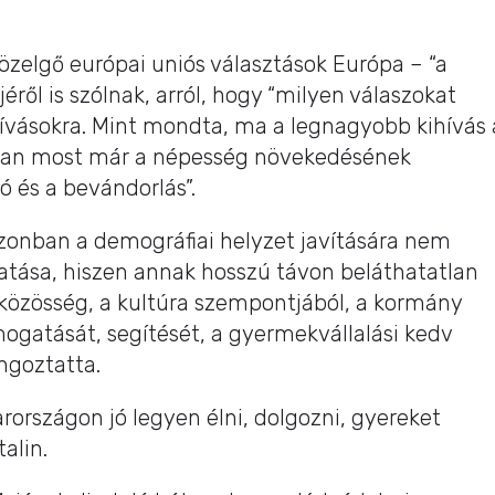
 közelgő európai uniós választások Európa – “a
éről is szólnak, arról, hogy “milyen válaszokat
hívásokra. Mint mondta, ma a legnagyobb kihívás 
ában most már a népesség növekedésének
ó és a bevándorlás”.
zonban a demográfiai helyzet javítására nem
tása, hiszen annak hosszú távon beláthatatlan
közösség, a kultúra szempontjából, a kormány
ogatását, segítését, a gyermekvállalási kedv
angoztatta.
országon jó legyen élni, dolgozni, gyereket
alin.