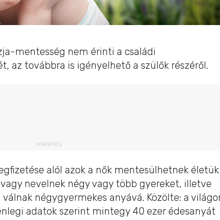
szja-mentesség nem érinti a családi
az továbbra is igényelhető a szülők részéről.
HIRDETÉS
gfizetése alól azok a nők mentesülhetnek életük
 vagy nevelnek négy vagy több gyereket, illetve
án válnak négygyermekes anyává. Közölte: a világo
lenlegi adatok szerint mintegy 40 ezer édesanyát