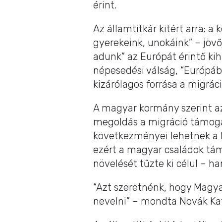
érint.
Az államtitkár kitért arra: a
gyerekeink, unokáink” – jövőj
adunk” az Európát érintő ki
népesedési válság, “Európ
kizárólagos forrása a migráci
A magyar kormány szerint a
megoldás a migráció támoga
következményei lehetnek a 
ezért a magyar családok tám
növelését tűzte ki célul – h
“Azt szeretnénk, hogy Magyar
nevelni” – mondta Novák Kat