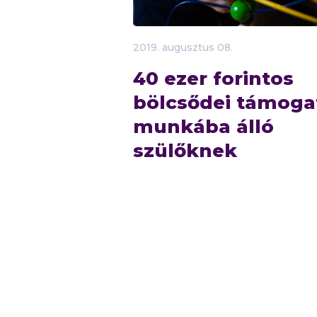
2019.
augusztus
08.
40 ezer forintos
bölcsődei támoga
munkába álló
szülőknek