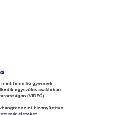
ss
 mint félmillió gyermek
lkedik egyszülős családban
arországon (VIDEÓ)
ívhangrendelet bizonyítottan
ett már életeket