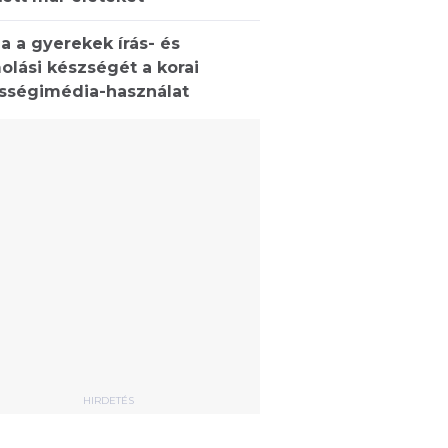
a a gyerekek írás- és
olási készségét a korai
sségimédia-használat
HIRDETÉS