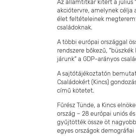
Az államtitkár kitért a júliu
akciótervre, amelynek célja a
élet feltételeinek megterem
családoknak.
A többi európai országgal ö
rendszere bőkezű, “büszkék 
járunk” a GDP-arányos csal
A sajtótájékoztatón bemutat
Családokért (Kincs) gondozás
című kötetet.
Fűrész Tünde, a Kincs elnö
ország – 28 európai uniós és
gyűjtötték össze öt nagyobb
egyes országok demográfiai 