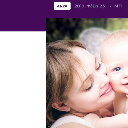
ANYA
2019.
május
23.
MTI