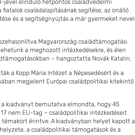
s 1-jével elinduló hétpontos családvédelmi
 fiatalok családalapításának segítése, az önálló
tése és a segítségnyújtás a már gyermeket nevel
sszehasonlítva Magyarország családtámogatási
lehetünk a meghozott intézkedésekre, és élen
ádtámogatásokban – hangoztatta Novák Katalin.
ták a Kopp Mária Intézet a Népesedésért és a
ában megjelent Európai családpolitikai kitekintő
ke a kiadványt bemutatva elmondta, hogy 45
 17 nem EU-tag – családpolitikai intézkedéseit
 témakört érintve. A kiadványban helyet kapott 
helyzete, a családpolitikai támogatások és a