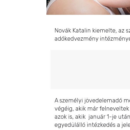
Novák Katalin kiemelte, az 
adókedvezmény intézményét, 
A személyi jövedelemadó me
végéig, akik már felneveltek
azok is, akik január 1-je ut
egyedülálló intézkedés a je