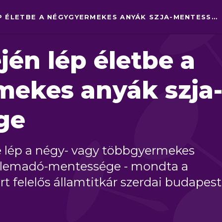
JANUÁR ELEJÉN LÉP ÉLETBE A NÉGYGYERMEKES ANYÁK SZJA-MENTESSÉGE
jén lép életbe a
ekes anyák szja
ge
e lép a négy- vagy többgyermekes
elemadó-mentessége - mondta a
rt felelős államtitkár szerdai budapest