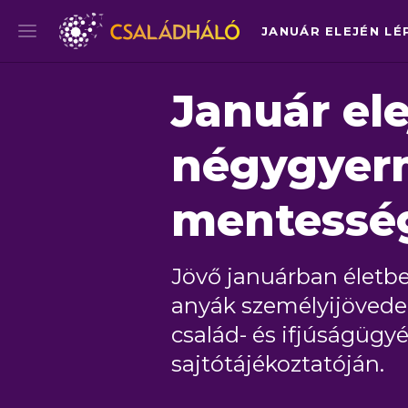
Január ele
négygyerm
mentessé
Jövő januárban életb
anyák személyijöved
család- és ifjúságügyé
sajtótájékoztatóján.