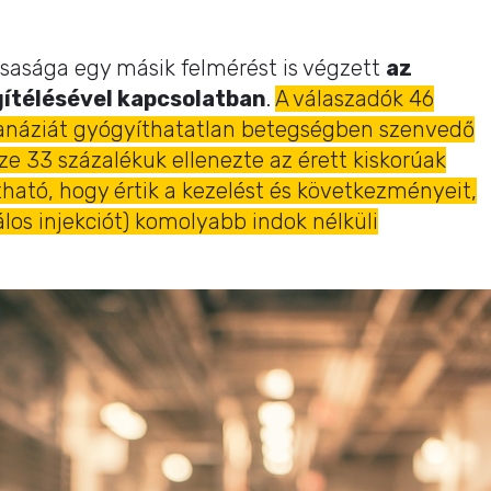
sasága egy másik felmérést is végzett
az
ítélésével kapcsolatban
.
A válaszadók 46
anáziát gyógyíthatatlan betegségben szenvedő
e 33 százalékuk ellenezte az érett kiskorúak
tható, hogy értik a kezelést és következményeit,
álos injekciót) komolyabb indok nélküli