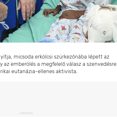
ítja, micsoda erkölcsi szürkezónába lépett az
gy az emberölés a megfelelő válasz a szenvedésre
kai eutanázia-ellenes aktivista.
HIRDETÉS