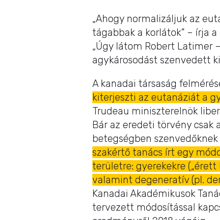
„Ahogy normalizáljuk az eut
tágabbak a korlátok” – írja 
„Úgy látom Robert Latimer –
agykárosodást szenvedett kis
A kanadai társaság felmérés
kiterjeszti az eutanáziát a g
Trudeau miniszterelnök libe
Bár az eredeti törvény csak 
betegségben szenvedőknek 
szakértő tanács írt egy módo
területre: gyerekekre („éret
valamint degeneratív (pl. 
Kanadai Akadémikusok Tanács
tervezett módosítással kapc