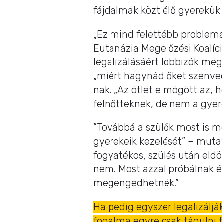
fájdalmak közt élő gyerekük
„Ez mind felettébb problema
Eutanázia Megelőzési Koalíc
legalizálásáért lobbizók meg
„miért hagynád őket szenved
nak. „Az ötlet e mögött az
felnőtteknek, de nem a gyer
”Továbbá a szülők most is m
gyerekeik kezelését” – muta
fogyatékos, szülés után eld
nem. Most azzal próbálnak ér
megengedhetnék.”
Ha pedig egyszer legalizáljá
fogalma egyre csak tágulni f