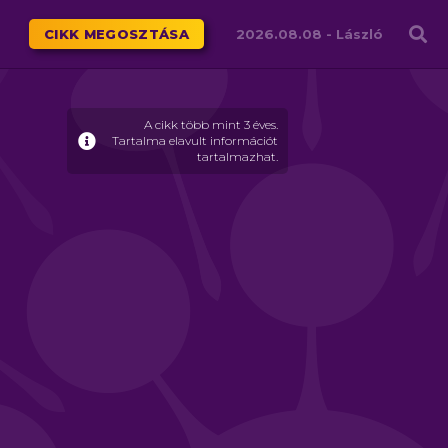
Családháló
CIKK MEGOSZTÁSA
2026.08.08 -
László
A cikk több mint 3 éves.
Tartalma elavult információt
tartalmazhat.