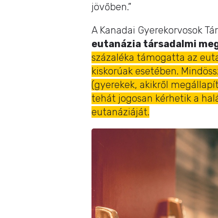
jövőben.”
A Kanadai Gyerekorvosok Tár
eutanázia társadalmi meg
százaléka támogatta az eut
kiskorúak esetében. Mindössz
(gyerekek, akikről megállapí
tehát jogosan kérhetik a hal
eutanáziáját.