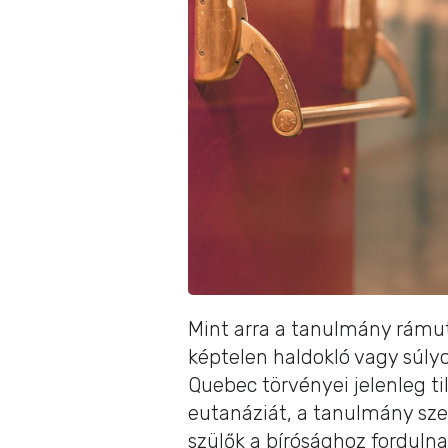
Mint arra a tanulmány rámuta
képtelen haldokló vagy súly
Quebec törvényei jelenleg 
eutanáziát, a tanulmány szer
szülők a bírósághoz forduln