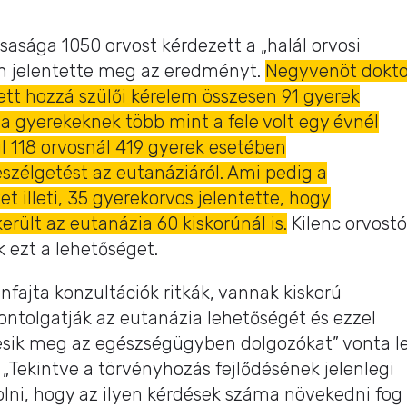
asága 1050 orvost kérdezett a „halál orvosi
en jelentette meg az eredményt.
Negyvenöt dokto
ett hozzá szülői kérelem összesen 91 gyerek
 a gyerekeknek több mint a fele volt egy évnél
vül 118 orvosnál 419 gyerek esetében
zélgetést az eutanáziáról. Ami pedig a
t illeti, 35 gyerekorvos jelentette, hogy
erült az eutanázia 60 kiskorúnál is.
Kilenc orvostó
 ezt a lehetőséget.
nfajta konzultációk ritkák, vannak kiskorú
ontolgatják az eutanázia lehetőségét és ezzel
esik meg az egészségügyben dolgozókat” vonta l
 „Tekintve a törvényhozás fejlődésének jelenlegi
olni, hogy az ilyen kérdések száma növekedni fog