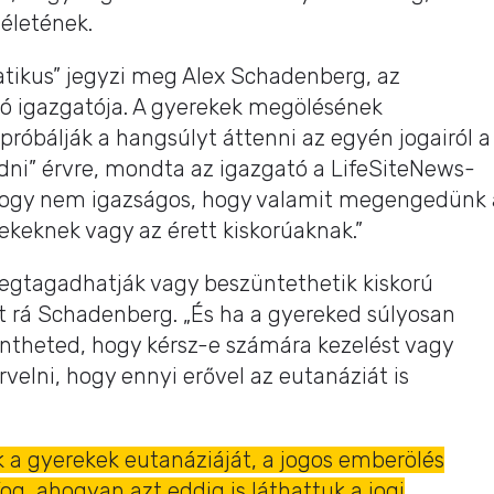
 életének.
tikus” jegyzi meg Alex Schadenberg, az
ió igazgatója. A gyerekek megölésének
próbálják a hangsúlyt áttenni az egyén jogairól a
ni” érvre, mondta az igazgató a LifeSiteNews-
, hogy nem igazságos, hogy valamit megengedünk 
ekeknek vagy az érett kiskorúaknak.”
egtagadhatják vagy beszüntethetik kiskorú
t rá Schadenberg. „És ha a gyereked súlyosan
öntheted, hogy kérsz-e számára kezelést vagy
velni, hogy ennyi erővel az eutanáziát is
k a gyerekek eutanáziáját, a jogos emberölés
og, ahogyan azt eddig is láthattuk a jogi