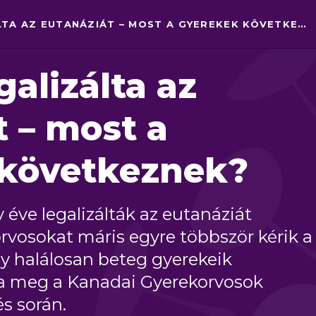
KANADA LEGALIZÁLTA AZ EUTANÁZIÁT – MOST A GYEREKEK KÖVETKEZNEK?
alizálta az
t – most a
 következnek?
 éve legalizálták az eutanáziát
vosokat máris egyre többször kérik a
y halálosan beteg gyerekeik
otta meg a Kanadai Gyerekorvosok
s során.