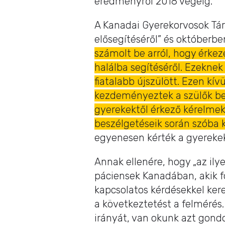
eredményről 2018 végéig.
A Kanadai Gyerekorvosok Társ
elősegítéséről” és októberb
számolt be arról, hogy érkez
halálba segítéséről. Ezeknek
fiatalabb újszülött. Ezen kí
kezdeményeztek a szülők bes
gyerekektől érkező kérelmeke
beszélgetéseik során szóba k
egyenesen kérték a gyerekek
Annak ellenére, hogy „az ilye
páciensek Kanadában, akik f
kapcsolatos kérdésekkel ker
a következtetést a felmérés.
irányát, van okunk azt gond