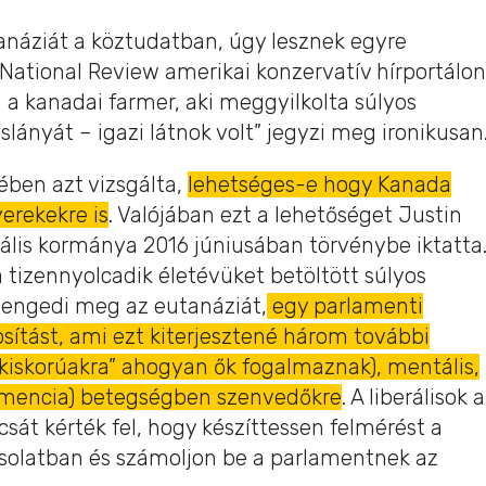
anáziát a köztudatban, úgy lesznek egyre
a National Review amerikai konzervatív hírportálon
 a kanadai farmer, aki meggyilkolta súlyos
lányát – igazi látnok volt” jegyzi meg ironikusan
ében azt vizsgálta,
lehetséges-e hogy Kanada
yerekekre is
. Valójában ezt a lehetőséget Justin
rális kormánya 2016 júniusában törvénybe iktatta
a tizennyolcadik életévüket betöltött súlyos
engedi meg az eutanáziát,
egy parlamenti
sítást, ami ezt kiterjesztené három további
t kiskorúakra” ahogyan ők fogalmaznak), mentális,
demencia) betegségben szenvedőkre
. A liberálisok a
át kérték fel, hogy készíttessen felmérést a
solatban és számoljon be a parlamentnek az