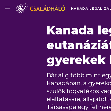
Kanada leg
eutanáziá
gyerekek
Bár alig több mint egy
Kanadában, a gyerekor
szülők fogyatékos vag
elaltatására, állapít
Társasága egy felméré