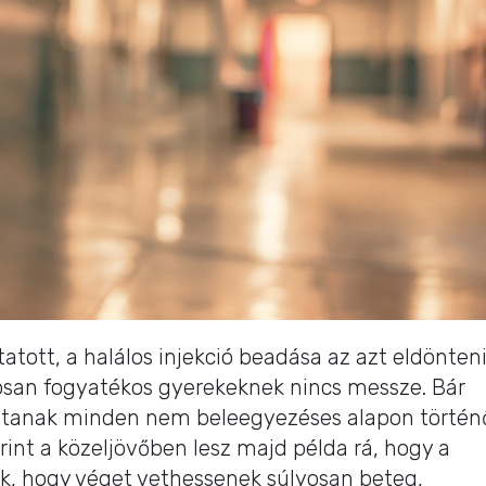
tott, a halálos injekció beadása az azt eldönten
osan fogyatékos gyerekeknek nincs messze. Bár
tiltanak minden nem beleegyezéses alapon történ
int a közeljövőben lesz majd példa rá, hogy a
ak, hogy véget vethessenek súlyosan beteg,