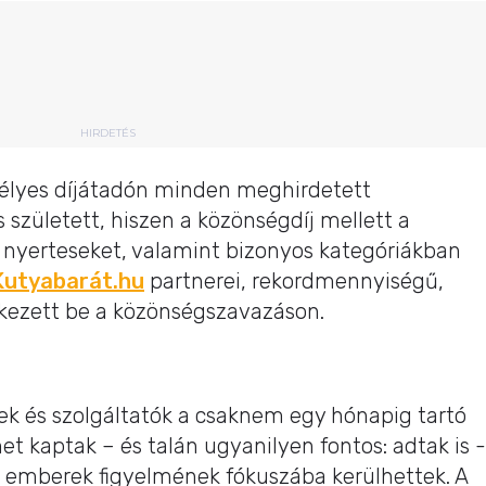
HIRDETÉS
élyes díjátadón minden meghirdetett
 született, hiszen a közönségdíj mellett a
tt nyerteseket, valamint bizonyos kategóriákban
Kutyabarát.hu
partnerei, rekordmennyiségű,
kezett be a közönségszavazáson.
ek és szolgáltatók a csaknem egy hónapig tartó
et kaptak – és talán ugyanilyen fontos: adtak is -
tő emberek figyelmének fókuszába kerülhettek. A