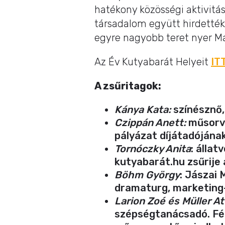
hatékony közösségi aktivitás
társadalom együtt hirdették 
egyre nagyobb teret nyer Ma
Az Év Kutyabarát Helyeit
IT
A zsűritagok:
Kánya Kata:
színésznő,
Czippán Anett:
műsorve
pályázat díjátadójána
Tornóczky Anita
: állat
kutyabarát.hu zsűrije
Böhm György
: Jászai 
dramaturg, marketing
Larion Zoé és Müller At
szépségtanácsadó. Férj