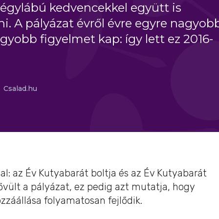
négylábú kedvencekkel együtt is
i. A pályázat évről évre egyre nagyob
agyobb figyelmet kap: így lett ez 2016-
Csalad.hu
al: az Év Kutyabarát boltja és az Év Kutyabarát
ővült a pályázat, ez pedig azt mutatja, hogy
záállása folyamatosan fejlődik.