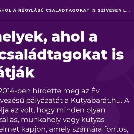
KEDVENC HELYEK, AHOL A NÉGYLÁBÚ CSALÁDTAGOKAT IS SZÍVESEN LÁTJÁK
elyek, ahol a
családtagokat is
átják
2014-ben hirdette meg az Év
vezésű pályázatát a Kutyabarát.hu. A
lja az volt, hogy minden olyan
szállás, munkahely vagy kutyás
yelmet kapjon, amely számára fontos,