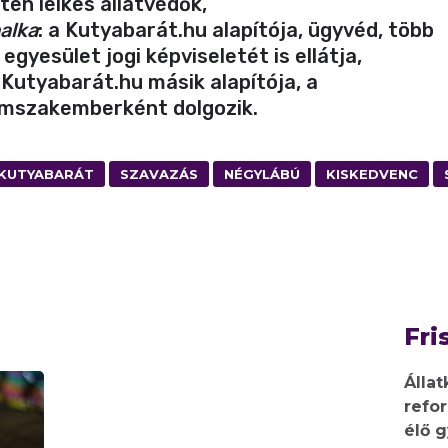
en lelkes állatvédők,
alka
: a Kutyabarát.hu alapítója, ügyvéd, több
egyesület jogi képviseletét is ellátja,
Kutyabarát.hu másik alapítója, a
mszakemberként dolgozik.
KUTYABARÁT
SZAVAZÁS
NÉGYLÁBÚ
KISKEDVENC
Fri
Állat
refo
élő 