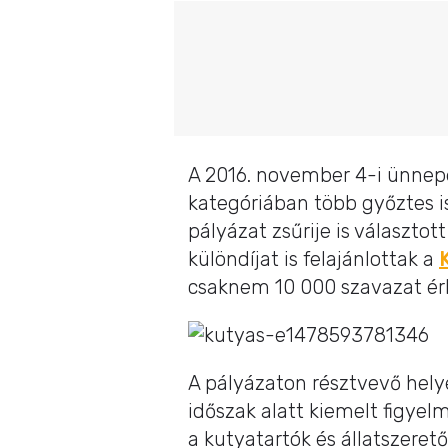
A 2016. november 4-i ünnep
kategóriában több győztes is
pályázat zsűrije is választo
különdíjat is felajánlottak a
csaknem 10 000 szavazat ér
A pályázaton résztvevő hely
időszak alatt kiemelt figyelm
a kutyatartók és állatszere