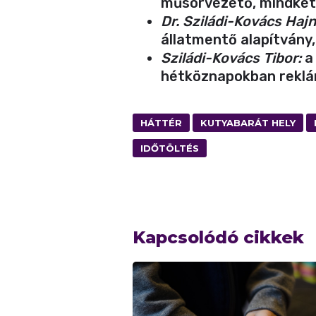
műsorvezető, mindkett
Dr. Sziládi-Kovács Hajn
állatmentő alapítvány, 
Sziládi-Kovács Tibor:
a 
hétköznapokban reklá
HÁTTÉR
KUTYABARÁT HELY
IDŐTÖLTÉS
Kapcsolódó cikkek