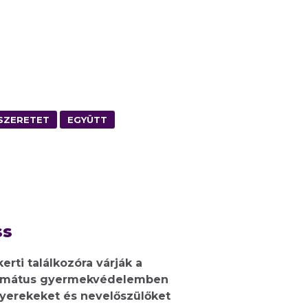
SZERETET
EGYÜTT
ss
kerti találkozóra várják a
rmátus gyermekvédelemben
gyerekeket és nevelőszülőket