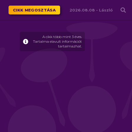
Családháló
CIKK MEGOSZTÁSA
2026.08.08 -
László
A cikk több mint 3 éves.
Tartalma elavult információt
tartalmazhat.