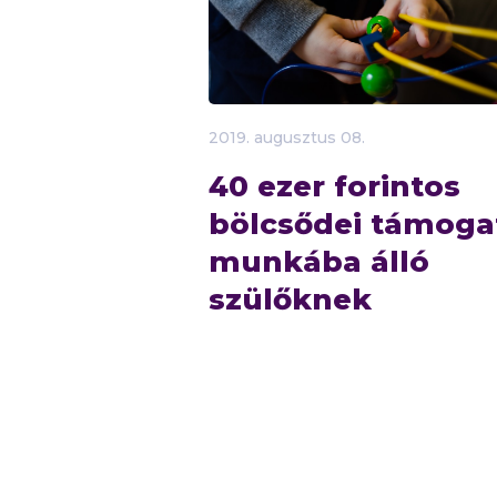
2019.
augusztus
08.
40 ezer forintos
bölcsődei támoga
munkába álló
szülőknek