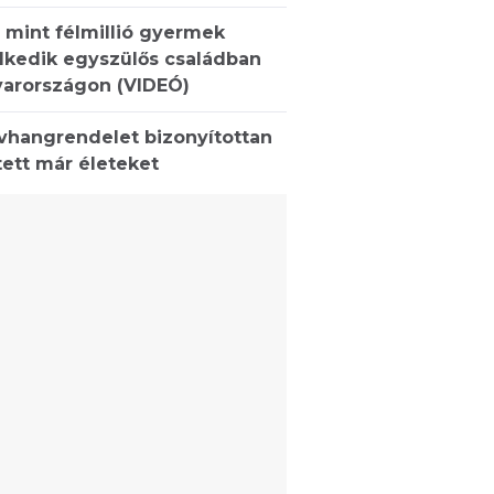
 mint félmillió gyermek
lkedik egyszülős családban
arországon (VIDEÓ)
ívhangrendelet bizonyítottan
ett már életeket