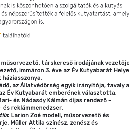
nak is köszönhetően a szolgáltatók és a kutyás
és népszerűsítették a felelős kutyatartást, amel
gyarországon is.
T
találhatók!
 műsorvezető, társkereső irodájának vezetője
zető, immáron 3. éve az Év Kutyabarát Hely
k háziasszonya,
védő, az Állatvédőrség egyik irányítója, tavaly 
 az Év Kutyabarát emberének választotta,
Mari- és Nádasdy Kálmán díjas rendező –
- és reklámmenedzser,
tila
: Larion Zoé modell, műsorvezető és
e, Müller Attila színész, zenész és