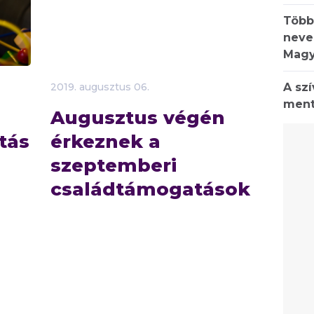
Több
neve
Magy
A sz
2019.
augusztus
06.
ment
Augusztus végén
tás
érkeznek a
szeptemberi
családtámogatások