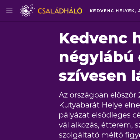
Kedvenc h
négylábú 
szívesen l
Az országban először 
Kutyabarát Helye elne
pályázat elsődleges cé
vállalkozás, étterem, 
szolgáltató méltó fig