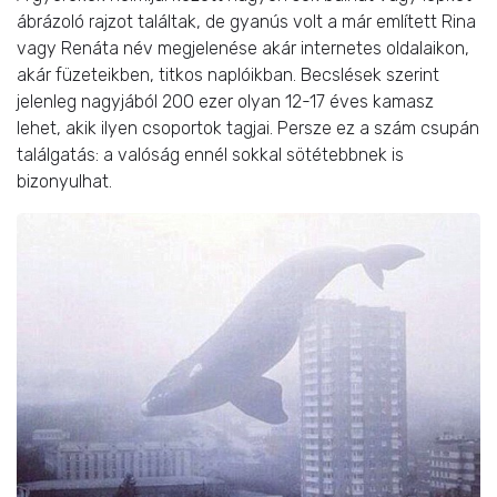
ábrázoló rajzot találtak, de gyanús volt a már említett Rina
vagy Renáta név megjelenése akár internetes oldalaikon,
akár füzeteikben, titkos naplóikban. Becslések szerint
jelenleg nagyjából 200 ezer olyan 12-17 éves kamasz
lehet, akik ilyen csoportok tagjai. Persze ez a szám csupán
találgatás: a valóság ennél sokkal sötétebbnek is
bizonyulhat.