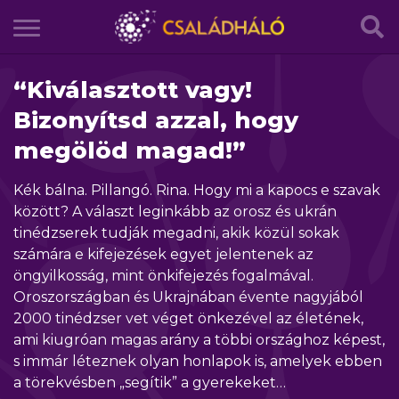
“Kiválasztott vagy!
Bizonyítsd azzal, hogy
megölöd magad!”
Kék bálna. Pillangó. Rina. Hogy mi a kapocs e szavak
között? A választ leginkább az orosz és ukrán
tinédzserek tudják megadni, akik közül sokak
számára e kifejezések egyet jelentenek az
öngyilkosság, mint önkifejezés fogalmával.
Oroszországban és Ukrajnában évente nagyjából
2000 tinédzser vet véget önkezével az életének,
ami kiugróan magas arány a többi országhoz képest,
s immár léteznek olyan honlapok is, amelyek ebben
a törekvésben „segítik” a gyerekeket…