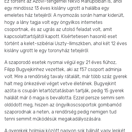
Ez történt az Azovi-tengernél fekvő Mariupolban is, ahol
egy mindössz 13 éves kislány ugrott a halálba egy
emeletes ház tetejéről. A nyomozás során hamar kiderült,
hogy a lány tagja volt egy öngyilkos internetes
csoportnak, és az ugrás az utolsó feladat volt, amit
kapcsolattartójától kapott. Kísértetiesen hasonló eset
történt a kelet-szibériai Uszty-Ilimszkben, ahol két 12 éves
kislány ugrott le egy toronyház tetejéről.
A szaporodó esetek nyomai végül egy 21 éves fiúhoz,
Filipp Bugyejkinhez vezettek, aki az f57 csoport adminja
volt. Mire a rendőrség tavaly rátalált, már több száz gyerek
halt meg önkezével véget vetve életének. Bugyejkint
azóta is csupán letartóztatásban tartják, pedig 15 gyerek
halálát már ő maga is bevallotta. Ezzel persze semmi sem
oldódott meg, hiszen az öngyilkoscsoportok gombamód
szaporodnak a neten, a rendőrség pedig nemigen tud
tenni semmit működésük megakadályozására.
A gyerekek holmijai között nagyon sok bálnát vagy lepkét