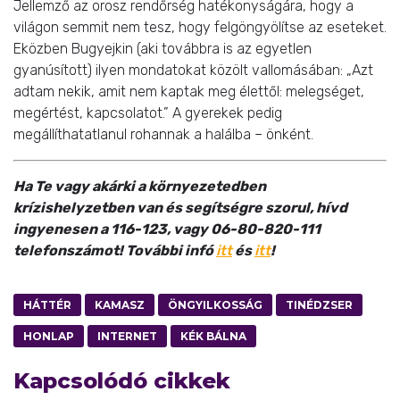
Jellemző az orosz rendőrség hatékonyságára, hogy a
világon semmit nem tesz, hogy felgöngyölítse az eseteket.
Eközben Bugyejkin (aki továbbra is az egyetlen
gyanúsított) ilyen mondatokat közölt vallomásában: „Azt
adtam nekik, amit nem kaptak meg élettől: melegséget,
megértést, kapcsolatot.” A gyerekek pedig
megállíthatatlanul rohannak a halálba – önként.
Ha Te vagy akárki a környezetedben
krízishelyzetben van és segítségre szorul, hívd
ingyenesen a 116-123, vagy 06-80-820-111
telefonszámot! További infó
itt
és
itt
!
HÁTTÉR
KAMASZ
ÖNGYILKOSSÁG
TINÉDZSER
HONLAP
INTERNET
KÉK BÁLNA
Kapcsolódó cikkek