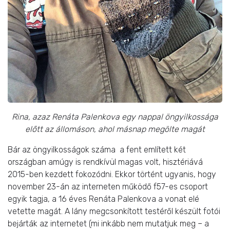
Rina, azaz Renáta Palenkova egy nappal öngyilkossága
előtt az állomáson, ahol másnap megölte magát
Bár az öngyilkosságok száma a fent említett két
országban amúgy is rendkívül magas volt, hisztériává
2015-ben kezdett fokozódni. Ekkor történt ugyanis, hogy
november 23-án az interneten működő f57-es csoport
egyik tagja, a 16 éves Renáta Palenkova a vonat elé
vetette magát. A lány megcsonkított testéről készült fotói
bejárták az internetet (mi inkább nem mutatjuk meg – a