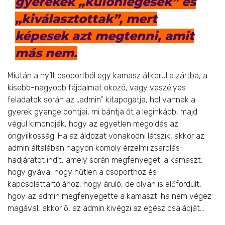
gyerekek „különlegesek” és
„kiválasztottak”, mert
képesek azt megtenni, amit
más nem.
Miután a nyílt csoportból egy kamasz átkerül a zártba, a
kisebb-nagyobb fájdalmat okozó, vagy veszélyes
feladatok során az „admin” kitapogatja, hol vannak a
gyerek gyenge pontjai, mi bántja őt a leginkább, majd
végül kimondják, hogy az egyetlen megoldás az
öngyilkosság. Ha az áldozat vonakodni látszik, akkor az
admin általában nagyon komoly érzelmi zsarolás-
hadjáratot indít, amely során megfenyegeti a kamaszt,
hogy gyáva, hogy hűtlen a csoporthoz és
kapcsolattartójához, hogy áruló, de olyan is előfordult,
hgoy az admin megfenyegette a kamaszt: ha nem végez
magával, akkor ő, az admin kivégzi az egész családját…