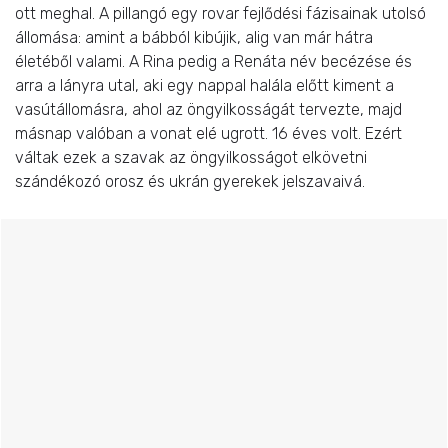
ott meghal. A pillangó egy rovar fejlődési fázisainak utolsó
állomása: amint a bábból kibújik, alig van már hátra
életéből valami. A Rina pedig a Renáta név becézése és
arra a lányra utal, aki egy nappal halála előtt kiment a
vasútállomásra, ahol az öngyilkosságát tervezte, majd
másnap valóban a vonat elé ugrott. 16 éves volt. Ezért
váltak ezek a szavak az öngyilkosságot elkövetni
szándékozó orosz és ukrán gyerekek jelszavaivá.