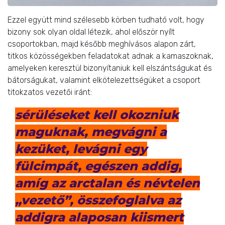
Ezzel együtt mind szélesebb körben tudható volt, hogy
bizony sok olyan oldal létezik, ahol először nyílt
csoportokban, majd később meghívásos alapon zárt,
titkos közösségekben feladatokat adnak a kamaszoknak,
amelyeken keresztül bizonyítaniuk kell elszántságukat és
bátorságukat, valamint elkötelezettségüket a csoport
titokzatos vezetői iránt:
sérüléseket kell okozniuk
maguknak, megvágni a
kezüket, levágni egy
fülcimpát, egészen addig,
amíg az arctalan és névtelen
„vezető”, összefoglalva az
addigra alaposan kiismert