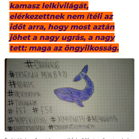
kamasz lelkivilágát,
elérkezettnek nem ítéli az
időt arra, hogy most aztán
jöhet a nagy ugrás, a nagy
tett: maga az öngyilkosság.