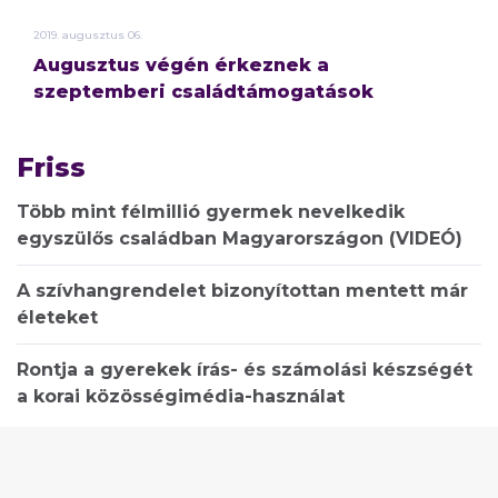
2019.
augusztus
06.
Augusztus végén érkeznek a
szeptemberi családtámogatások
Friss
Több mint félmillió gyermek nevelkedik
egyszülős családban Magyarországon (VIDEÓ)
A szívhangrendelet bizonyítottan mentett már
életeket
Rontja a gyerekek írás- és számolási készségét
a korai közösségimédia-használat