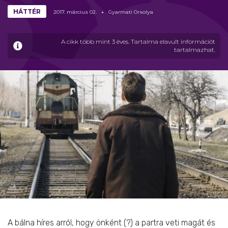
HÁTTÉR
2017.
március
02.
Gyarmati Orsolya
A cikk több mint 3 éves. Tartalma elavult információt
tartalmazhat.
A bálna híres arról, hogy önként (?) a partra veti magát és