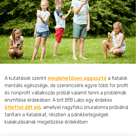
A kutatások szerint
meglehetősen aggasztó
a fiatalok
mentális egészsége, de szerencsére egyre több for profit
és nonprofit vállalkozás próbál valamit tenni a problémák
enyhítése érdekében. A brit BfB Labs egy érdekes
ötlettel állt elő
, amellyel nagyfokú önuralomra próbálná
tanítani a fiatalokat, részben a pánikbetegségek
kialakulásának megelőzése érdekében.