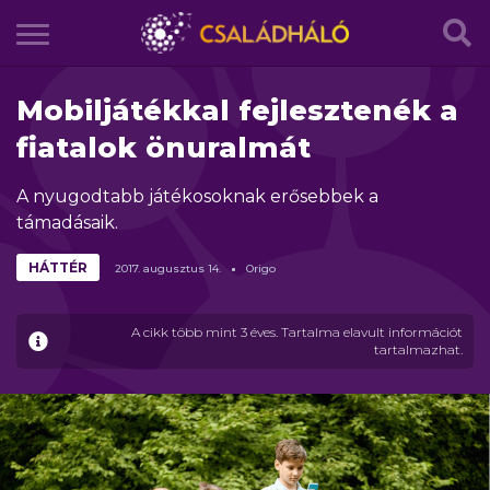
Mobiljátékkal fejlesztenék a
fiatalok önuralmát
A nyugodtabb játékosoknak erősebbek a
támadásaik.
HÁTTÉR
2017.
augusztus
14.
Origo
A cikk több mint 3 éves. Tartalma elavult információt
tartalmazhat.