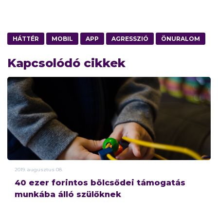
HÁTTÉR
MOBIL
APP
AGRESSZIÓ
ÖNURALOM
Kapcsolódó cikkek
2019.
augusztus
08.
40 ezer forintos bölcsődei támogatás
munkába álló szülőknek