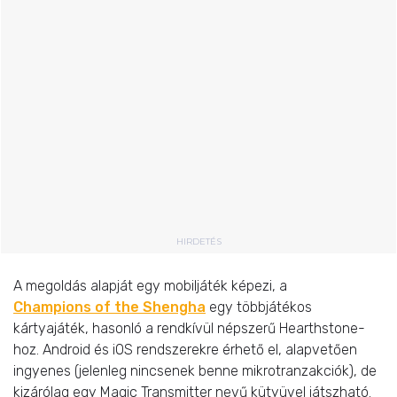
HIRDETÉS
A megoldás alapját egy mobiljáték képezi, a
Champions of the Shengha
egy többjátékos
kártyajáték, hasonló a rendkívül népszerű Hearthstone-
hoz. Android és iOS rendszerekre érhető el, alapvetően
ingyenes (jelenleg nincsenek benne mikrotranzakciók), de
kizárólag egy Magic Transmitter nevű kütyüvel játszható.