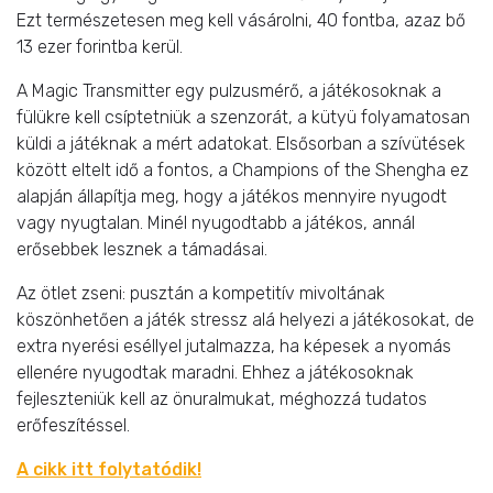
Ezt természetesen meg kell vásárolni, 40 fontba, azaz bő
13 ezer forintba kerül.
A Magic Transmitter egy pulzusmérő, a játékosoknak a
fülükre kell csíptetniük a szenzorát, a kütyü folyamatosan
küldi a játéknak a mért adatokat. Elsősorban a szívütések
között eltelt idő a fontos, a Champions of the Shengha ez
alapján állapítja meg, hogy a játékos mennyire nyugodt
vagy nyugtalan. Minél nyugodtabb a játékos, annál
erősebbek lesznek a támadásai.
Az ötlet zseni: pusztán a kompetitív mivoltának
köszönhetően a játék stressz alá helyezi a játékosokat, de
extra nyerési eséllyel jutalmazza, ha képesek a nyomás
ellenére nyugodtak maradni. Ehhez a játékosoknak
fejleszteniük kell az önuralmukat, méghozzá tudatos
erőfeszítéssel.
A cikk itt folytatódik!