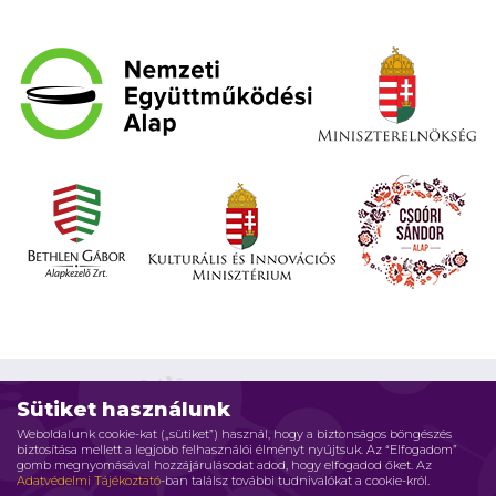
Sütiket használunk
Weboldalunk cookie-kat („sütiket”) használ, hogy a biztonságos böngészés
biztosítása mellett a legjobb felhasználói élményt nyújtsuk. Az “Elfogadom”
Impresszum
Adatvédelmi elvek
Jogi nyilatkozat
gomb megnyomásával hozzájárulásodat adod, hogy elfogadod őket. Az
Adatvédelmi Tájékoztató
-ban találsz további tudnivalókat a cookie-król.