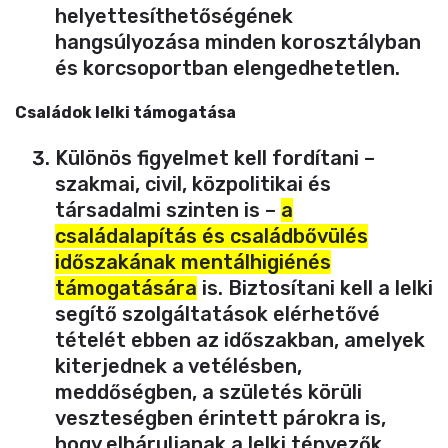
helyettesíthetőségének
hangsúlyozása minden korosztályban
és korcsoportban elengedhetetlen.
Családok lelki támogatása
Különös figyelmet kell fordítani –
szakmai, civil, közpolitikai és
társadalmi szinten is –
a
családalapítás és családbővülés
időszakának mentálhigiénés
támogatására
is. Biztosítani kell a lelki
segítő szolgáltatások elérhetővé
tételét ebben az időszakban, amelyek
kiterjednek a vetélésben,
meddőségben, a születés körüli
veszteségben érintett párokra is,
hogy elháruljanak a lelki tényezők