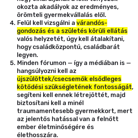
okozta akadályok az eredményes,
örömteli gyermekvállalás elől.
Felül kell vizsgálni a
várandós-
gondozás és a születés körüli ellátás
valós helyzetét, úgy kell átalakítani,
hogy családközpontú, családbarát
legyen
.
Minden fórumon — így a médiában is —
hangsúlyozni kell az
újszülöttek/csecsemők elsődleges
kötődési szükségletének fontosságát
,
segíteni kell ennek létrejöttét, majd
biztosítani kell a minél
traumamentesebb gyermekkort, mert
az jelentős hatással van a felnőtt
ember életminőségére és
élethosszára.