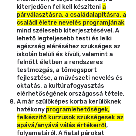
kiterjedően
fel kell készíteni
a
párválasztásra, a családalapításra, a
családi életre nevelés programjának
mind szélesebb kiterjesztésével
. A
lehető legteljesebb testi és lelki
egészség eléréséhez szükséges az
iskolán belüli és kívüli, valamint a
felnőtt életben a rendszeres
testmozgás, a tömegsport
fejlesztése, a művészeti nevelés és
oktatás, a kultúrafogyasztás
elérhetőségének országossá tétele.
A már szülőképes korba kerülőknek
hatékony
programlehetőségek,
felkészítő kurzusok szükségesek az
apává/anyává válás értékeiről
,
folyamatáról. A fiatal párokat