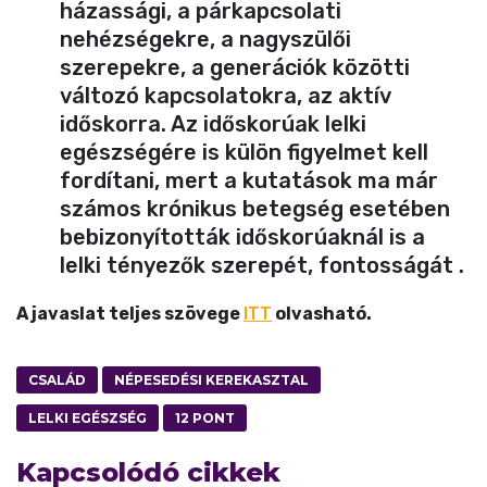
házassági, a párkapcsolati
nehézségekre, a nagyszülői
szerepekre, a generációk közötti
változó kapcsolatokra, az aktív
időskorra. Az időskorúak lelki
egészségére is külön figyelmet kell
fordítani, mert a kutatások ma már
számos krónikus betegség esetében
bebizonyították időskorúaknál is a
lelki tényezők szerepét, fontosságát .
A javaslat teljes szövege
ITT
olvasható.
CSALÁD
NÉPESEDÉSI KEREKASZTAL
LELKI EGÉSZSÉG
12 PONT
Kapcsolódó cikkek