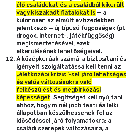
élő családokat és a családból kikerült
vagy kiszakadt fiatalokat is
— a
különösen az elmúlt évtizedekben
jelentkező — új típusú függőségek (pl.
drogok, internet-, játékfüggőség)
megismertetésével, ezek
elkerülésének lehetőségeivel.
A középkorúak számára biztosítani és
igényelt szolgáltatássá kell tenni az
„életközépi krízis”-sel járó lehetséges
és valós változásokra való
felkészülést és megbirkózási
képességet
. Segítséget kell nyújtani
ahhoz, hogy minél jobb testi és lelki
állapotban készülhessenek fel az
idősödéssel járó folyamatokra; a
családi szerepek változásaira, a