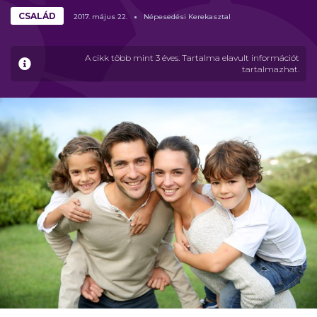
CSALÁD
2017.
május
22.
Népesedési Kerekasztal
A cikk több mint 3 éves. Tartalma elavult információt
tartalmazhat.