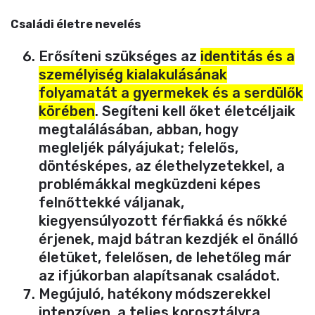
Családi életre nevelés
Erősíteni szükséges az
identitás és a
személyiség kialakulásának
folyamatát a gyermekek és a serdülők
körében
. Segíteni kell őket életcéljaik
megtalálásában, abban, hogy
megleljék pályájukat; felelős,
döntésképes, az élethelyzetekkel, a
problémákkal megküzdeni képes
felnőttekké váljanak,
kiegyensúlyozott férfiakká és nőkké
érjenek, majd bátran kezdjék el önálló
életüket, felelősen, de lehetőleg már
az ifjúkorban alapítsanak családot.
Megújuló, hatékony módszerekkel
intenzíven, a teljes korosztályra