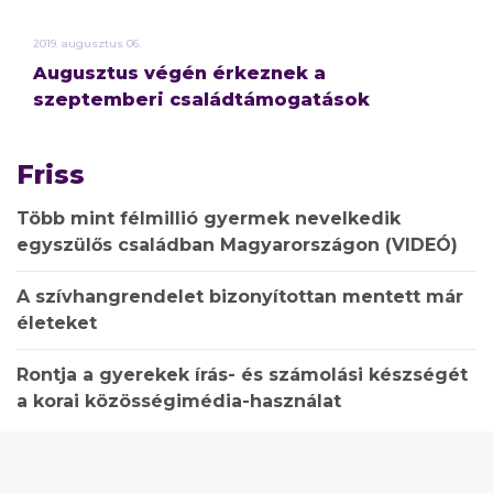
2019.
augusztus
06.
Augusztus végén érkeznek a
szeptemberi családtámogatások
Friss
Több mint félmillió gyermek nevelkedik
egyszülős családban Magyarországon (VIDEÓ)
A szívhangrendelet bizonyítottan mentett már
életeket
Rontja a gyerekek írás- és számolási készségét
a korai közösségimédia-használat