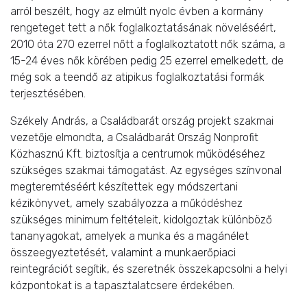
arról beszélt, hogy az elmúlt nyolc évben a kormány
rengeteget tett a nők foglalkoztatásának növeléséért,
2010 óta 270 ezerrel nőtt a foglalkoztatott nők száma, a
15-24 éves nők körében pedig 25 ezerrel emelkedett, de
még sok a teendő az atipikus foglalkoztatási formák
terjesztésében.
Székely András, a Családbarát ország projekt szakmai
vezetője elmondta, a Családbarát Ország Nonprofit
Közhasznú Kft. biztosítja a centrumok működéséhez
szükséges szakmai támogatást. Az egységes színvonal
megteremtéséért készítettek egy módszertani
kézikönyvet, amely szabályozza a működéshez
szükséges minimum feltételeit, kidolgoztak különböző
tananyagokat, amelyek a munka és a magánélet
összeegyeztetését, valamint a munkaerőpiaci
reintegrációt segítik, és szeretnék összekapcsolni a helyi
központokat is a tapasztalatcsere érdekében.