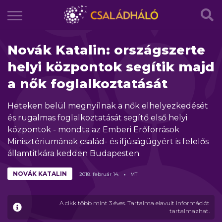
Novák Katalin: országszerte
helyi központok segítik majd
a nők foglalkoztatását
Heteken belül megnyílnak a nők elhelyezkedését
és rugalmas foglalkoztatását segítő első helyi
központok - mondta az Emberi Erőforrások
Minisztériumának család- és ifjúságügyért is felelős
államtitkára kedden Budapesten.
NOVÁK KATALIN
2018.
február
14.
MTI
A cikk több mint 3 éves. Tartalma elavult információt
tartalmazhat.