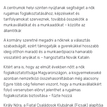
A centrumok helyi szinten nyújtanak segítséget a nők
rugalmas foglalkoztatásához, képzéseket és
tanfolyamokat szerveznek, továbbá összekötik a
munkavállalókat és a munkaadókat – közölte az
államtitkár.
A kormány szeretné megadni a nőknek a választás
szabadságát, ezért támogatják a gyerekükkel hosszabb
ideig otthon maradó és a munkaerőpiacra hamarabb
visszatérő anyákat is – hangoztatta Novák Katalin.
Kitért arra is, hogy az elmúlt években nőtt a nők
foglalkoztatottsága Magyarországon, a kisgyermekeseké
azonban nemzetközi összehasonlításban még alacsony.
Egyre több cég felismeri viszont, hogy a munkavállalókért
folyó versenyben előnyt jelenthet a rugalmas
foglalkoztatás biztosítása – fűzte hozzá.
Király Nóra, a Fiatal Családosok Klubjának (Ficsak) alapítója