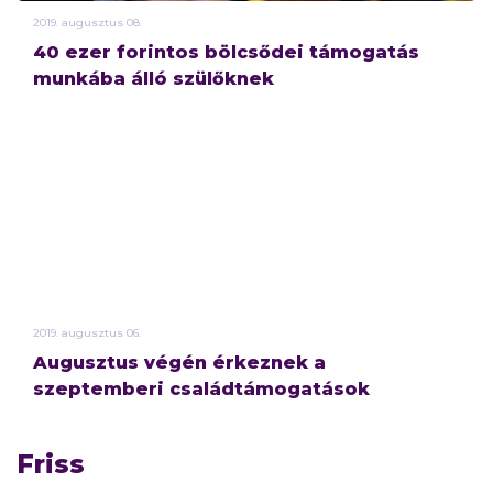
2019.
augusztus
08.
40 ezer forintos bölcsődei támogatás
munkába álló szülőknek
2019.
augusztus
06.
Augusztus végén érkeznek a
szeptemberi családtámogatások
Friss