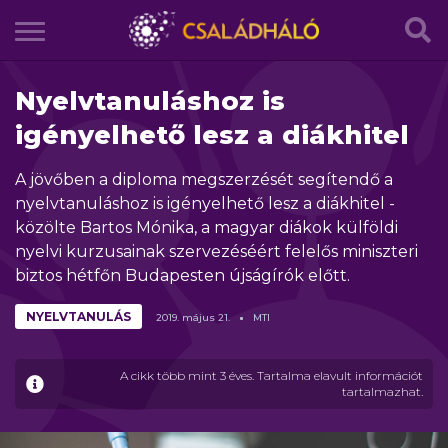
Nyelvtanuláshoz is
igényelhető lesz a diákhitel
A jövőben a diploma megszerzését segítendő a
nyelvtanuláshoz is igényelhető lesz a diákhitel -
közölte Bartos Mónika, a magyar diákok külföldi
nyelvi kurzusainak szervezéséért felelős miniszteri
biztos hétfőn Budapesten újságírók előtt.
NYELVTANULÁS
2019.
május
21.
MTI
A cikk több mint 3 éves. Tartalma elavult információt
tartalmazhat.