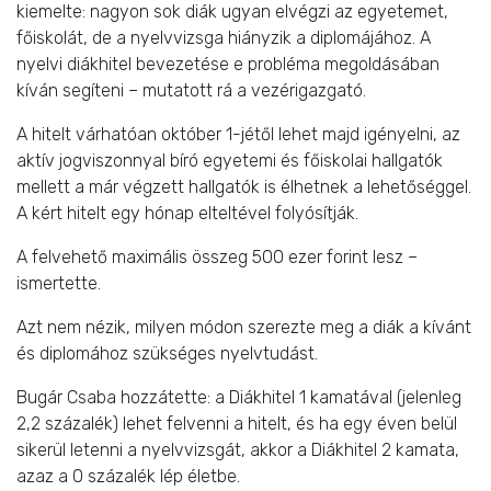
kiemelte: nagyon sok diák ugyan elvégzi az egyetemet,
főiskolát, de a nyelvvizsga hiányzik a diplomájához. A
nyelvi diákhitel bevezetése e probléma megoldásában
kíván segíteni – mutatott rá a vezérigazgató.
A hitelt várhatóan október 1-jétől lehet majd igényelni, az
aktív jogviszonnyal bíró egyetemi és főiskolai hallgatók
mellett a már végzett hallgatók is élhetnek a lehetőséggel.
A kért hitelt egy hónap elteltével folyósítják.
A felvehető maximális összeg 500 ezer forint lesz –
ismertette.
Azt nem nézik, milyen módon szerezte meg a diák a kívánt
és diplomához szükséges nyelvtudást.
Bugár Csaba hozzátette: a Diákhitel 1 kamatával (jelenleg
2,2 százalék) lehet felvenni a hitelt, és ha egy éven belül
sikerül letenni a nyelvvizsgát, akkor a Diákhitel 2 kamata,
azaz a 0 százalék lép életbe.