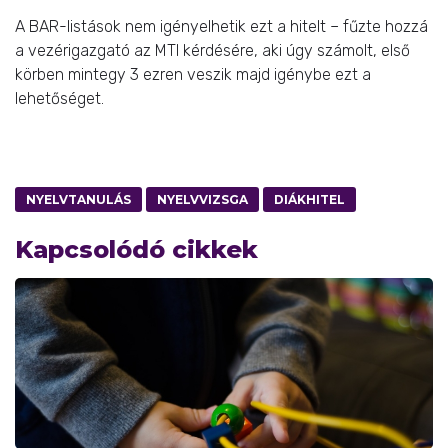
A BAR-listások nem igényelhetik ezt a hitelt – fűzte hozzá
a vezérigazgató az MTI kérdésére, aki úgy számolt, első
körben mintegy 3 ezren veszik majd igénybe ezt a
lehetőséget.
NYELVTANULÁS
NYELVVIZSGA
DIÁKHITEL
Kapcsolódó cikkek