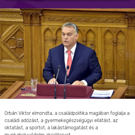
Orbán Viktor elmondta, a családpolitika magában foglalja a
családi adózást, a gyermekegészségügyi ellátást, az
oktatást, a sportot, a lakástámogatást és a
munkahelyvédelmi akciótervet.