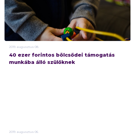
2019.
augusztus
08.
40 ezer forintos bölcsődei támogatás
munkába álló szülőknek
2019.
augusztus
06.