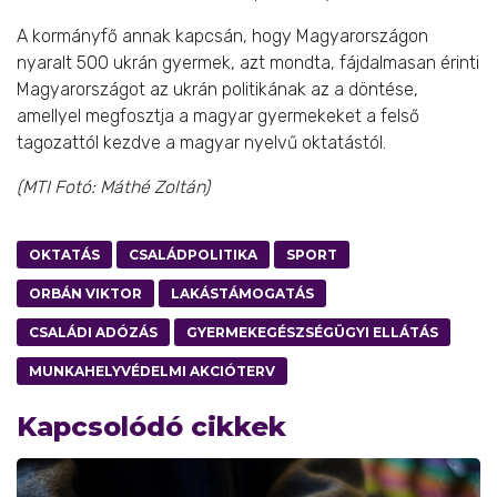
A kormányfő annak kapcsán, hogy Magyarországon
nyaralt 500 ukrán gyermek, azt mondta, fájdalmasan érinti
Magyarországot az ukrán politikának az a döntése,
amellyel megfosztja a magyar gyermekeket a felső
tagozattól kezdve a magyar nyelvű oktatástól.
(MTI Fotó: Máthé Zoltán)
OKTATÁS
CSALÁDPOLITIKA
SPORT
ORBÁN VIKTOR
LAKÁSTÁMOGATÁS
CSALÁDI ADÓZÁS
GYERMEKEGÉSZSÉGÜGYI ELLÁTÁS
MUNKAHELYVÉDELMI AKCIÓTERV
Kapcsolódó cikkek