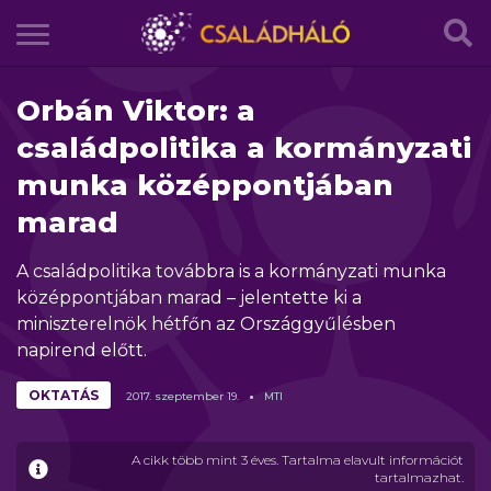
Orbán Viktor: a
családpolitika a kormányzati
munka középpontjában
marad
A családpolitika továbbra is a kormányzati munka
középpontjában marad – jelentette ki a
miniszterelnök hétfőn az Országgyűlésben
napirend előtt.
OKTATÁS
2017.
szeptember
19.
MTI
A cikk több mint 3 éves. Tartalma elavult információt
tartalmazhat.