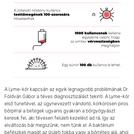
A Lyme-kór kapcsán az egyik legnagyobb problémának Dr.
Földvári Gábor a téves diagnosztizálást tekinti. A Lyme-kór
első tünetével, az úgynevezett vándorló, körkörösen piros
bőrpírral a betegek ugyanis gyakran a bőrgyógyászt
keresik fel, aki tévesen felületi kezelést ad rá, így az
elváltozás bár megszűnik, nem tűnik el. A baktérium
befészkeli magát az ízületi tokba vagy a bőrréteg alá, ahol