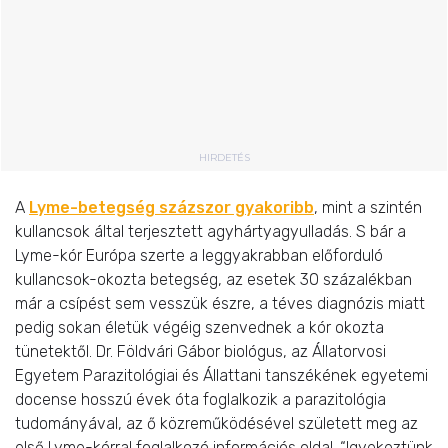
HIRDETÉS
A
Lyme-betegség százszor gyakoribb
, mint a szintén
kullancsok által terjesztett agyhártyagyulladás. S bár a
Lyme-kór Európa szerte a leggyakrabban előforduló
kullancsok-okozta betegség, az esetek 30 százalékban
már a csípést sem vesszük észre, a téves diagnózis miatt
pedig sokan életük végéig szenvednek a kór okozta
tünetektől. Dr. Földvári Gábor biológus, az Állatorvosi
Egyetem Parazitológiai és Állattani tanszékének egyetemi
docense hosszú évek óta foglalkozik a parazitológia
tudományával, az ő közreműködésével született meg az
első Lyme-kórral foglalkozó információs oldal. “Igyekeztünk