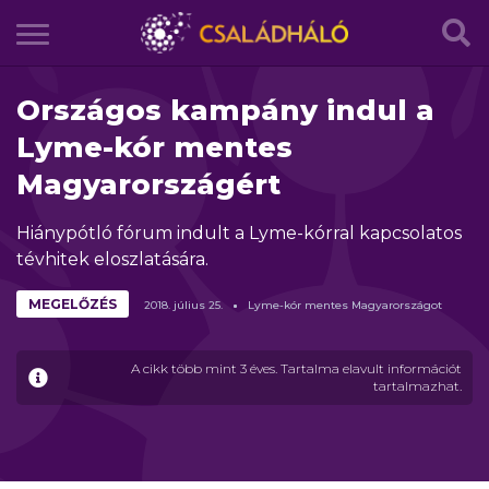
Országos kampány indul a
Lyme-kór mentes
Magyarországért
Hiánypótló fórum indult a Lyme-kórral kapcsolatos
tévhitek eloszlatására.
MEGELŐZÉS
2018.
július
25.
Lyme-kór mentes Magyarországot
A cikk több mint 3 éves. Tartalma elavult információt
tartalmazhat.