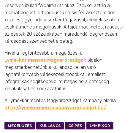
keserves ízületi fájdalmakat okoz. Ezekkel aztán a
reumatológust, ortopédust keresik fel, aki szteroidos
kezelést, gyulladáscsökkentőt javasol, melyek szintén
csak átmeneti megoldások. A fájdalmak mellett ráadásul
az esetek 20 százalékában maradandó idegrendszeri
károsodást szenvedhet a beteg.
Mivel a legfontosabb a megelőzés, a
Lyme-kór mentes Magyarországot
oldalon
megismerkedhetünk a kullancsok ellen való
leghatékonyabb védekezési módokkal, emellett
infografikák segítségével mutatják be a betegség
kialakulását és kockázatait is.
A Lyme-kór mentes Magyarországot kampány oldala:
http://lymekormentesmagyarorszagot.hu/
MEGELŐZÉS
KULLANCS
CSÍPÉS
LYME-KÓR