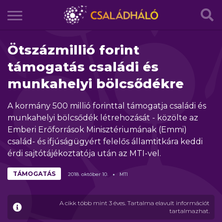
Ötszázmillió forint
támogatás családi és
munkahelyi bölcsődékre
A kormány 500 millió forinttal támogatja családi és
munkahelyi bölcsődék létrehozását - közölte az
Emberi Erőforrások Minisztériumának (Emmi)
család- és ifjúságügyért felelős államtitkára keddi
érdi sajtótájékoztatója után az MTI-vel.
TÁMOGATÁS
2018.
október
10.
MTI
A cikk több mint 3 éves. Tartalma elavult információt
tartalmazhat.