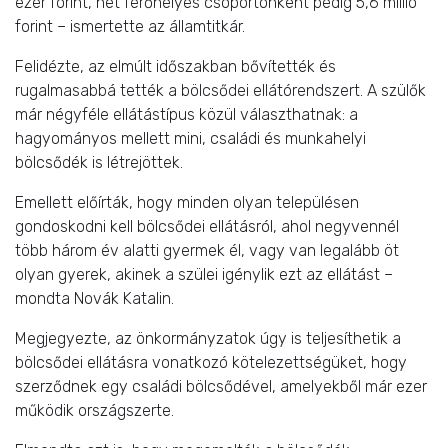
ezer forint, hét férőhelyes csoportonként pedig 5,6 millió
forint – ismertette az államtitkár.
Felidézte, az elmúlt időszakban bővítették és
rugalmasabbá tették a bölcsődei ellátórendszert. A szülők
már négyféle ellátástípus közül választhatnak: a
hagyományos mellett mini, családi és munkahelyi
bölcsődék is létrejöttek.
Emellett előírták, hogy minden olyan településen
gondoskodni kell bölcsődei ellátásról, ahol negyvennél
több három év alatti gyermek él, vagy van legalább öt
olyan gyerek, akinek a szülei igénylik ezt az ellátást –
mondta Novák Katalin.
Megjegyezte, az önkormányzatok úgy is teljesíthetik a
bölcsődei ellátásra vonatkozó kötelezettségüket, hogy
szerződnek egy családi bölcsődével, amelyekből már ezer
működik országszerte.