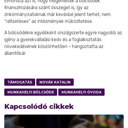
Elmondta azt is, hogy megemelték a bölcsődék
finanszírozására szánt összeget is, így az
önkormányzatoknak már kevésbé jelent terhet, nem
“ráfizetéses” az intézmények működtetése.
A bölcsődékre egyébként országszerte egyre nagyobb az
igény a gyerekvállalási kedv és a foglalkoztatás
növekedésének köszönhetően – hangoztatta az
államtitkár.
TÁMOGATÁS
NOVÁK KATALIN
MUNKAHELYI BÖLCSŐDE
MUNKAHELYI ÓVODA
Kapcsolódó cikkek