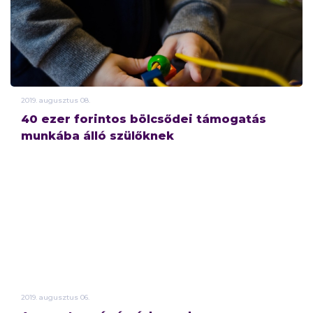
2019.
augusztus
08.
40 ezer forintos bölcsődei támogatás
munkába álló szülőknek
2019.
augusztus
06.