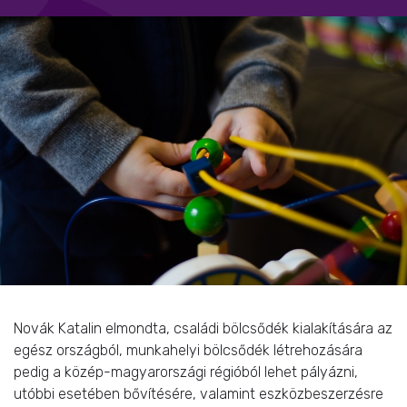
Novák Katalin elmondta, családi bölcsődék kialakítására az
egész országból, munkahelyi bölcsődék létrehozására
pedig a közép-magyarországi régióból lehet pályázni,
utóbbi esetében bővítésére, valamint eszközbeszerzésre