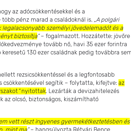
, hogy az adócsökkentésekkel és a
 több pénz marad a családoknál is.
„A polgári
k legalacsonyabb személyi jövedelemadót és a
nyt biztosítja
”
– fogalmazott. Hozzátette: jövőre
dókedvezménye tovább nő, havi 35 ezer forintra
b keresetű 130 ezer családnak pedig továbbra se
llett rezsicsökkentéssel és a legfontosabb
s csökkentésével segítik – folytatta, kifejtve:
az
rszakot
”
nyitottak
. Lezárták a devizahitelezés
 az olcsó, biztonságos, kiszámítható
m vett részt ingyenes gyermekétkeztetésben és
n, mint ma
”
– hangsúlyozta Rétvári Bence.