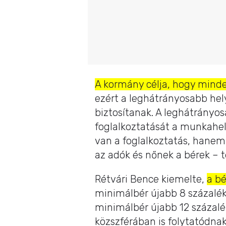
A kormány célja, hogy minde
ezért a leghátrányosabb hel
biztosítanak. A leghátrányo
foglalkoztatását a munkahel
van a foglalkoztatás, hane
az adók és nőnek a bérek – t
Rétvári Bence kiemelte,
a b
minimálbér újabb 8 százalék
minimálbér újabb 12 százalék
közszférában is folytatódna