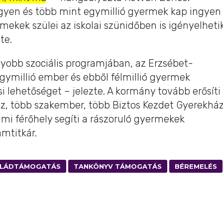
ngyen és több mint egymillió gyermek kap ingyen
mekek szülei az iskolai szünidőben is igényelheti
te.
yobb szociális programjában, az Erzsébet-
millió ember és ebből félmillió gyermek
i lehetőséget – jelezte. A kormány tovább erősíti
, több szakember, több Biztos Kezdet Gyerekház
mi férőhely segíti a rászoruló gyermekek
amtitkár.
ALÁDTÁMOGATÁS
TANKÖNYV TÁMOGATÁS
BÉREMELÉS