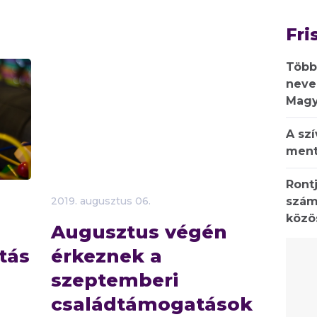
Fri
Több
neve
Magy
A sz
ment
Rontj
szám
2019.
augusztus
06.
közö
Augusztus végén
tás
érkeznek a
szeptemberi
családtámogatások