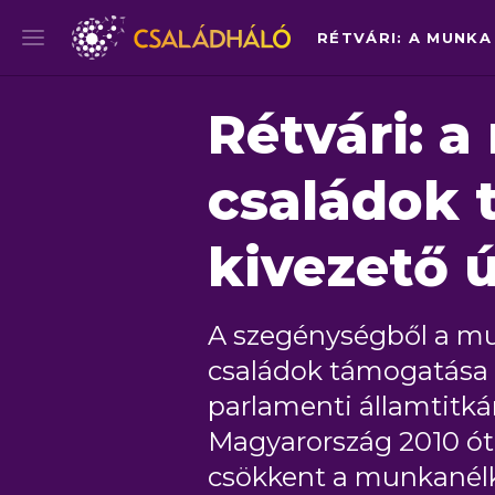
Rétvári: 
családok 
kivezető 
A szegénységből a mu
családok támogatása 
parlamenti államtitká
Magyarország 2010 óta
csökkent a munkanélkü