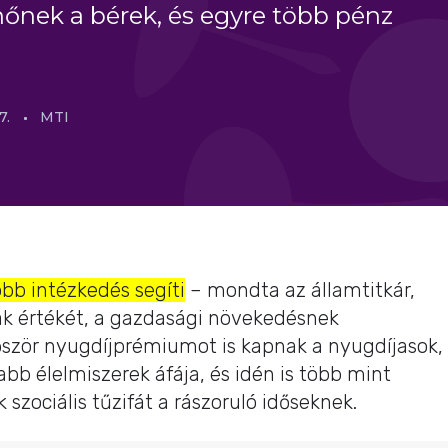
őnek a bérek, és egyre több pénz
7.
MTI
bb intézkedés segíti
– mondta az államtitkár,
jak értékét, a gazdasági növekedésnek
őször nyugdíjprémiumot is kapnak a nyugdíjasok,
abb élelmiszerek áfája, és idén is több mint
szociális tűzifát a rászoruló időseknek.