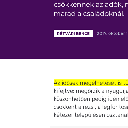
csökkennek az adók, n
marad a családoknál.
RÉTVÁRI BENCE
2017.
október
1
Az idősek megélhetését is tö
kifejtve: megőrzik a nyugdí
köszönhetően pedig idén el
csökkent a rezsi, a legfontos
kétezer településen osztanak 