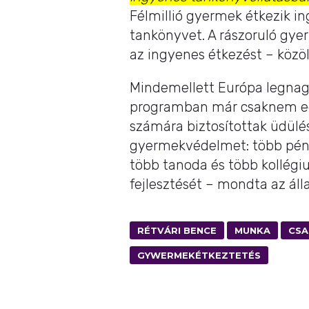
Félmillió gyermek étkezik i
tankönyvet. A rászoruló gyer
az ingyenes étkezést – közöl
Mindemellett Európa legnag
programban már csaknem egy
számára biztosítottak üdülés
gyermekvédelmet: több pénz
több tanoda és több kollégiu
fejlesztését – mondta az áll
RÉTVÁRI BENCE
MUNKA
CS
GYWERMEKÉTKEZTETÉS