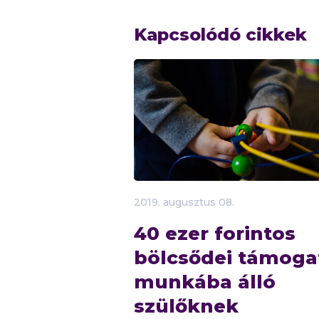
Kapcsolódó cikkek
2019.
augusztus
08.
40 ezer forintos
bölcsődei támoga
munkába álló
szülőknek