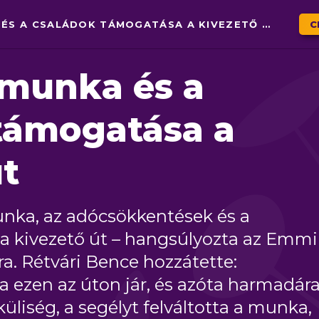
RÉTVÁRI: A MUNKA ÉS A CSALÁDOK TÁMOGATÁSA A KIVEZETŐ ÚT
C
a munka és a
támogatása a
út
nka, az adócsökkentések és a
a kivezető út – hangsúlyozta az Emmi
ra. Rétvári Bence hozzátette:
 ezen az úton jár, és azóta harmadár
liség, a segélyt felváltotta a munka,