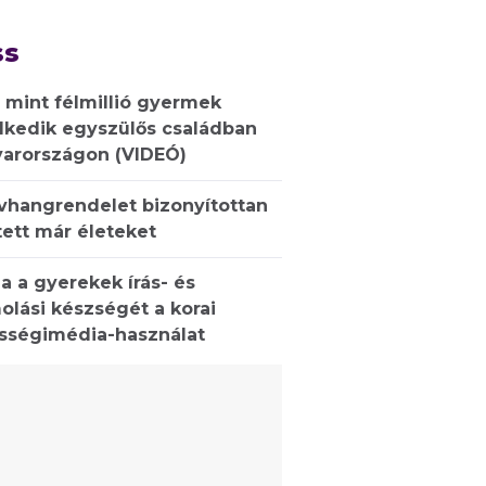
ss
 mint félmillió gyermek
lkedik egyszülős családban
arországon (VIDEÓ)
ívhangrendelet bizonyítottan
ett már életeket
a a gyerekek írás- és
olási készségét a korai
sségimédia-használat