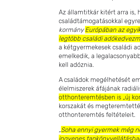
Az államtitkár kitért arra is
családtámogatásokkal egyre
kormány
Európában az egyi
legtöbb családi adókedvezmé
a kétgyermekesek családi a
emelkedik, a legalacsonyab
kell adóznia.
A családok megélhetését eme
élelmiszerek áfájának radiáli
otthonteremtésben is
„
új ko
korszakát és megteremtették
otthonteremtés feltételeit.
„
Soha ennyi gyermek még ne
ingyenes tankönyvellátásba