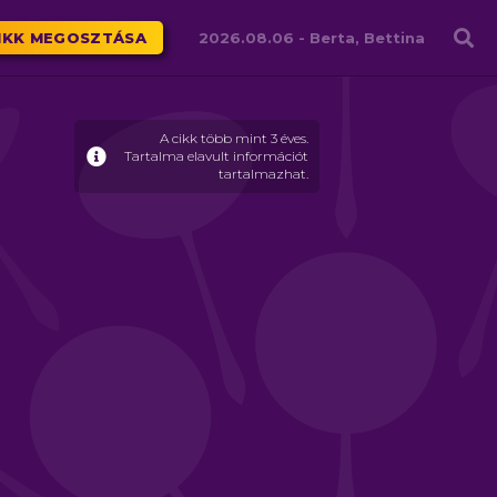
Családháló
IKK MEGOSZTÁSA
2026.08.06 -
Berta, Bettina
A cikk több mint 3 éves.
Tartalma elavult információt
tartalmazhat.
a