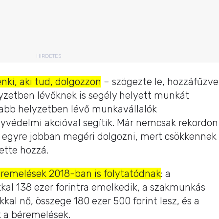
HIRDETÉS
nki, aki tud, dolgozzon
– szögezte le, hozzáfűzve
yzetben lévőknek is segély helyett munkát
sabb helyzetben lévő munkavállalók
yvédelmi akcióval segítik. Már nemcsak rekordon
m egyre jobban megéri dolgozni, mert csökkennek
ette hozzá.
éremelések 2018-ban is folytatódnak
: a
kal 138 ezer forintra emelkedik, a szakmunkás
kal nő, összege 180 ezer 500 forint lesz, és a
k a béremelések.