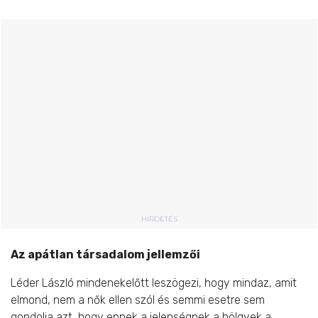
HIRDETÉS
Az apátlan társadalom jellemzői
Léder László mindenekelőtt leszögezi, hogy mindaz, amit
elmond, nem a nők ellen szól és semmi esetre sem
gondolja azt, hogy ennek a jelenségnek a hölgyek a