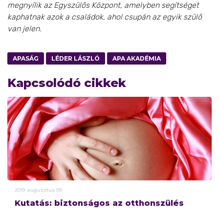
megnyílik az Egyszülős Központ, amelyben segítséget
kaphatnak azok a családok, ahol csupán az egyik szülő
van jelen.
APASÁG
LÉDER LÁSZLÓ
APA AKADÉMIA
Kapcsolódó cikkek
2019.
augusztus
09.
Kutatás: biztonságos az otthonszülés