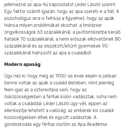
jellemezné az apa-fiú kapcsolatot Léder László szerint.
Egy faktor számít igazán, hogy az apa szereti-e a fiát. A
pszichológus arra is felhívja a figyelmet, hogy az apák
hiánya milyen problémákat okozhat: a tinédzser
öngyilkosságok 63 százalékánál, a javítóintézetbe kerülő
fiatalok 70 százalékánál, a nemi erőszak elkövetőinek 80
százalékánál és az elszökött/eltűnt gyermekek 90
százalékánál hiányzott az apa a családból.
Modern apaság
Úgy néz ki, hogy még az 1900-as évek elején is jobban
benne voltak az apák a család életében, mint jelenleg.
Nem igaz az a sztereotípia sem, hogy az
ősközösségekben a férfiak külön vadásztak, soha nem
voltak a családdal. Léder László úgy véli, éppen az
ellenkezője lehetett a valóság: az emberek kis családi
közösségekben éltek és együtt vadásztak. A
gondoskodás egy férfias ösztön az Apa Akadémia