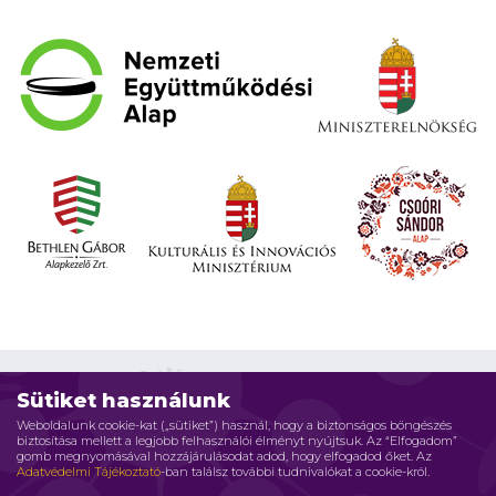
Sütiket használunk
Weboldalunk cookie-kat („sütiket”) használ, hogy a biztonságos böngészés
biztosítása mellett a legjobb felhasználói élményt nyújtsuk. Az “Elfogadom”
Impresszum
Adatvédelmi elvek
Jogi nyilatkozat
gomb megnyomásával hozzájárulásodat adod, hogy elfogadod őket. Az
Adatvédelmi Tájékoztató
-ban találsz további tudnivalókat a cookie-król.
Szerzői jog © 2026 Családháló Alapítvány - Minden jog fenntartva