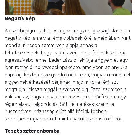
Negatív kép
A pszichológus azt is leszögezi, nagyon igazságtalan az a
negatív kép, amely a férfiakról/apákról él a médiában. Mint
mondja, nincsen semmilyen alapja annak a
feltételezésnek, hogy valaki azért, mert férfinak születik,
agresszívabb lenne. Léder László felhívja a figyelmet egy
igen romboló, hollywoodi apaképre, amelyben az anyuka
napokig, kéztördelve gondolkodik azon, hogyan mondja el
a gyermek érkezését párjának, majd mikor a férfi azt
megtudja, leissza magát a sárga földig. Ezzel szemben a
valóság az, hogy a családtervezés, mint női feladat egy
régen elavult elgondolás. Sőt, felmérések szerint a
huszonéves, házasság előtt álló férfiak többen
szeretnének gyermeket, mint a velük azonos korú nők.
Tesztoszteronbomba