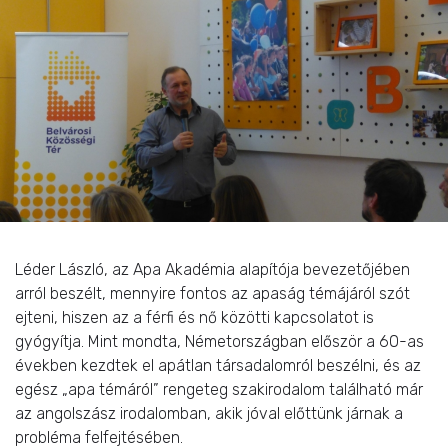
Léder László, az Apa Akadémia alapítója bevezetőjében
arról beszélt, mennyire fontos az apaság témájáról szót
ejteni, hiszen az a férfi és nő közötti kapcsolatot is
gyógyítja. Mint mondta, Németországban először a 60-as
években kezdtek el apátlan társadalomról beszélni, és az
egész „apa témáról” rengeteg szakirodalom található már
az angolszász irodalomban, akik jóval előttünk járnak a
probléma felfejtésében.