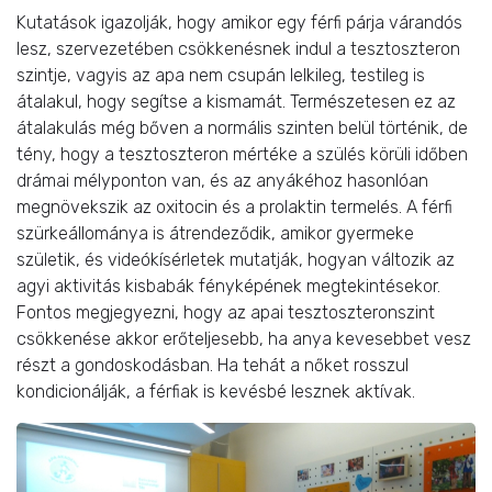
Kutatások igazolják, hogy amikor egy férfi párja várandós
lesz, szervezetében csökkenésnek indul a tesztoszteron
szintje, vagyis az apa nem csupán lelkileg, testileg is
átalakul, hogy segítse a kismamát. Természetesen ez az
átalakulás még bőven a normális szinten belül történik, de
tény, hogy a tesztoszteron mértéke a szülés körüli időben
drámai mélyponton van, és az anyákéhoz hasonlóan
megnövekszik az oxitocin és a prolaktin termelés. A férfi
szürkeállománya is átrendeződik, amikor gyermeke
születik, és videókísérletek mutatják, hogyan változik az
agyi aktivitás kisbabák fényképének megtekintésekor.
Fontos megjegyezni, hogy az apai tesztoszteronszint
csökkenése akkor erőteljesebb, ha anya kevesebbet vesz
részt a gondoskodásban. Ha tehát a nőket rosszul
kondicionálják, a férfiak is kevésbé lesznek aktívak.