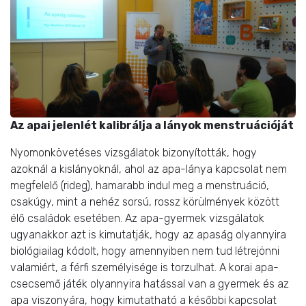
Az apai jelenlét kalibrálja a lányok menstruációját
Nyomonkövetéses vizsgálatok bizonyították, hogy
azoknál a kislányoknál, ahol az apa-lánya kapcsolat nem
megfelelő (rideg), hamarabb indul meg a menstruáció,
csakúgy, mint a nehéz sorsú, rossz körülmények között
élő családok esetében. Az apa-gyermek vizsgálatok
ugyanakkor azt is kimutatják, hogy az apaság olyannyira
biológiailag kódolt, hogy amennyiben nem tud létrejönni
valamiért, a férfi személyisége is torzulhat. A korai apa-
csecsemő játék olyannyira hatással van a gyermek és az
apa viszonyára, hogy kimutatható a későbbi kapcsolat