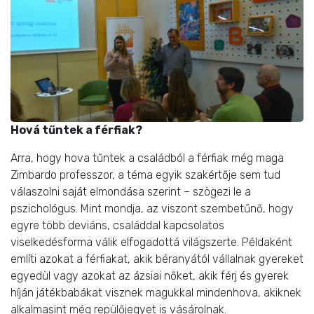
Hová tűntek a férfiak?
Arra, hogy hova tűntek a családból a férfiak még maga
Zimbardo professzor, a téma egyik szakértője sem tud
válaszolni saját elmondása szerint – szögezi le a
pszichológus. Mint mondja, az viszont szembetűnő, hogy
egyre több deviáns, családdal kapcsolatos
viselkedésforma válik elfogadottá világszerte. Példaként
említi azokat a férfiakat, akik béranyától vállalnak gyereket
egyedül vagy azokat az ázsiai nőket, akik férj és gyerek
híján játékbabákat visznek magukkal mindenhova, akiknek
alkalmasint még repülőjegyet is vásárolnak.