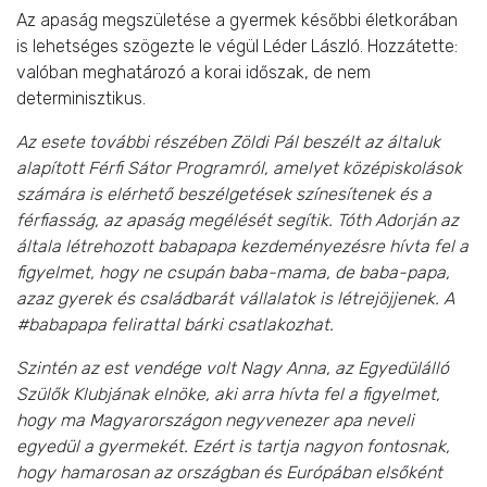
Az apaság megszületése a gyermek későbbi életkorában
is lehetséges szögezte le végül Léder László. Hozzátette:
valóban meghatározó a korai időszak, de nem
determinisztikus.
Az esete további részében Zöldi Pál beszélt az általuk
alapított Férfi Sátor Programról, amelyet középiskolások
számára is elérhető beszélgetések színesítenek és a
férfiasság, az apaság megélését segítik. Tóth Adorján az
általa létrehozott babapapa kezdeményezésre hívta fel a
figyelmet, hogy ne csupán baba-mama, de baba-papa,
azaz gyerek és családbarát vállalatok is létrejöjjenek. A
#babapapa felirattal bárki csatlakozhat.
Szintén az est vendége volt Nagy Anna, az Egyedülálló
Szülők Klubjának elnöke, aki arra hívta fel a figyelmet,
hogy ma Magyarországon negyvenezer apa neveli
egyedül a gyermekét. Ezért is tartja nagyon fontosnak,
hogy hamarosan az országban és Európában elsőként