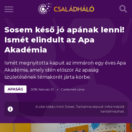
Sosem késő jó apának lenni!
Ismét elindult az Apa
Akadémia
Ismét megnyitotta kapuit az immáron egy éves Apa
Akadémia, amely idén először Az apaság
születésének témakörét járta körbe.
APASÁG
2018.
február
21.
Czefernek Léna
A cikk több mint 3 éves. Tartalma elavult információt
tartalmazhat.