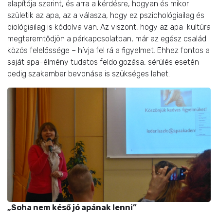
alapítója szerint, és arra a kérdésre, hogyan és mikor
születik az apa, az a válasza, hogy ez pszichológiailag és
biológiailag is kódolva van. Az viszont, hogy az apa-kultúra
megteremtődjön a párkapcsolatban, már az egész család
közös felelőssége – hívja fel rá a figyelmet. Ehhez fontos a
saját apa-élmény tudatos feldolgozása, sérülés esetén
pedig szakember bevonása is szükséges lehet.
„Soha nem késő jó apának lenni”