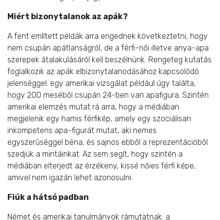
Miért bizonytalanok az apák?
A fent említett példák arra engednek következtetni, hogy
nem csupán apátlanságról, de a férfi-női illetve anya-apa
szerepek átalakulásáról kell beszélnünk. Rengeteg kutatás
foglalkozik az apák elbizonytalanodásához kapcsolódó
jelenséggel: egy amerikai vizsgálat például úgy találta,
hogy 200 meséből csupán 24-ben van apafigura. Szintén
amerikai elemzés mutat rá arra, hogy a médiában
megjelenik egy hamis férfikép, amely egy szociálisan
inkompetens apa-figurát mutat, aki nemes
egyszerűséggel béna, és sajnos ebből a reprezentációból
szedjük a mintáinkat. Az sem segít, hogy szintén a
médiában elterjedt az érzékeny, kissé nőies férfi képe,
amivel nem igazán lehet azonosulni.
Fiúk a hátsó padban
Német és amerikai tanulmányok rámutatnak: a