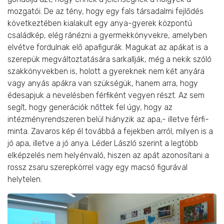
mozgatói. De az tény, hogy egy fals társadalmi fejlődés
következtében kialakult egy anya-gyerek központú
családkép, elég ránézni a gyermekkönyvekre, amelyben
elvétve fordulnak elő apafigurák. Magukat az apákat is a
szerepük megváltoztatására sarkallják, még a nekik szóló
szakkönyvekben is, holott a gyereknek nem két anyára
vagy anyás apákra van szükségük, hanem arra, hogy
édesapjuk a nevelésben férfiként vegyen részt. Az sem
segít, hogy generációk nőttek fel úgy, hogy az
intézményrendszeren belül hiányzik az apa,- illetve férfi-
minta. Zavaros kép él továbbá a fejekben arról, milyen is a
jó apa, illetve a jó anya. Léder László szerint a legtöbb
elképzelés nem helyénvaló, hiszen az apát azonosítani a
rossz zsaru szerepkörrel vagy egy macsó figurával
helytelen.