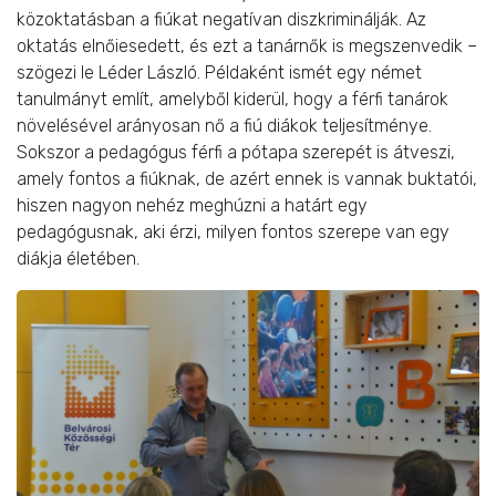
közoktatásban a fiúkat negatívan diszkriminálják. Az
oktatás elnőiesedett, és ezt a tanárnők is megszenvedik –
szögezi le Léder László. Példaként ismét egy német
tanulmányt említ, amelyből kiderül, hogy a férfi tanárok
növelésével arányosan nő a fiú diákok teljesítménye.
Sokszor a pedagógus férfi a pótapa szerepét is átveszi,
amely fontos a fiúknak, de azért ennek is vannak buktatói,
hiszen nagyon nehéz meghúzni a határt egy
pedagógusnak, aki érzi, milyen fontos szerepe van egy
diákja életében.