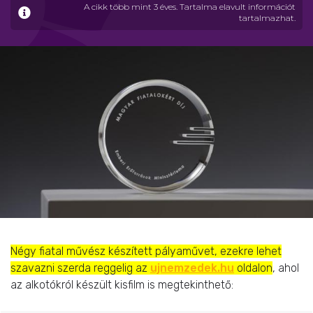
A cikk több mint 3 éves. Tartalma elavult információt
tartalmazhat.
Négy fiatal művész készített pályaművet, ezekre lehet
szavazni szerda reggelig az
ujnemzedek.hu
oldalon
, ahol
az alkotókról készült kisfilm is megtekinthető: