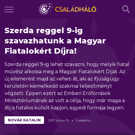
Szerda reggel 9-ig
szavazhatunk a Magyar
Fiatalokért Díjra!
Szerda reggel 9-ig lehet szavazni, hogy melyik fiatal
művész alkossa meg a Magyar Fiatalokért Díjat. Az
új elismerést majd az veheti át, aki az ifjúságügy
területén kiemelkedő szakmai teljesítményt
végzett. Éppen ezért az Emberi Erőforrások
Minisztériumának az volt a célja, hogy már maga a
díj is fiatalos külsőt kapjon, egyedi formája legyen.
NOVÁK KATALIN
2017.
július
19.
Család.hu