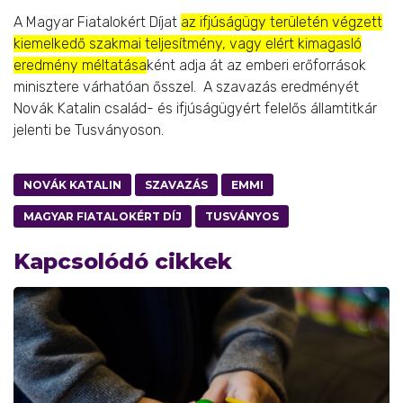
A Magyar Fiatalokért Díjat
az ifjúságügy területén végzett
kiemelkedő szakmai teljesítmény, vagy elért kimagasló
eredmény méltatása
ként adja át az emberi erőforrások
minisztere várhatóan ősszel. A szavazás eredményét
Novák Katalin család- és ifjúságügyért felelős államtitkár
jelenti be Tusványoson.
NOVÁK KATALIN
SZAVAZÁS
EMMI
MAGYAR FIATALOKÉRT DÍJ
TUSVÁNYOS
Kapcsolódó cikkek