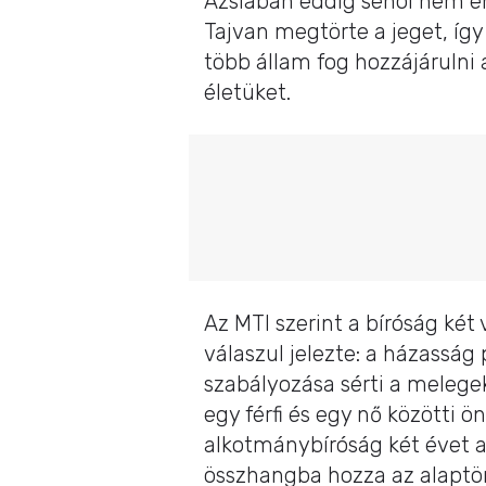
Ázsiában eddig sehol nem e
Tajvan megtörte a jeget, így
több állam fog hozzájárulni
életüket.
Az MTI szerint a bíróság ké
válaszul jelezte: a házasság
szabályozása sérti a melege
egy férfi és egy nő közötti ö
alkotmánybíróság két évet a
összhangba hozza az alaptör