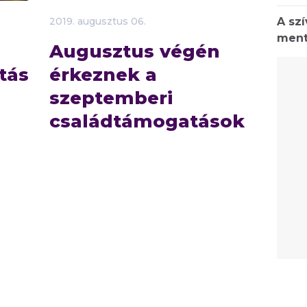
A sz
2019.
augusztus
06.
ment
Augusztus végén
tás
érkeznek a
szeptemberi
családtámogatások