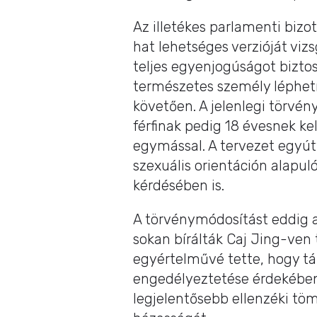
Az illetékes parlamenti biz
hat lehetséges verzióját vi
teljes egyenjogúságot biztosí
természetes személy léphetn
követően. A jelenlegi törvén
férfinak pedig 18 évesnek k
egymással. A tervezet egyútt
szexuális orientáción alapu
kérdésében is.
A törvénymódosítást eddig 
sokan bírálták Caj Jing-ven
egyértelművé tette, hogy t
engedélyeztetése érdekében
legjelentősebb ellenzéki tö