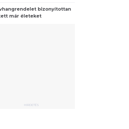
ívhangrendelet bizonyítottan
ett már életeket
HIRDETÉS