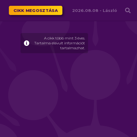
Családháló
CIKK MEGOSZTÁSA
2026.08.08 -
László
A cikk több mint 3 éves.
Tartalma elavult információt
tartalmazhat.