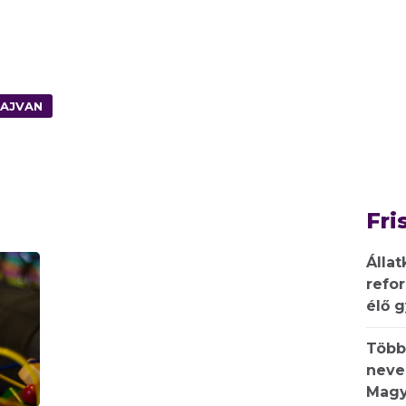
AJVAN
Fri
Állat
refo
élő 
Több
neve
Magy