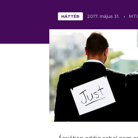
HÁTTÉR
2017.
május
31.
MTI