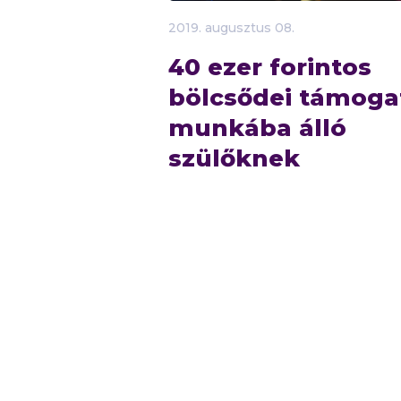
2019.
augusztus
08.
40 ezer forintos
bölcsődei támoga
munkába álló
szülőknek