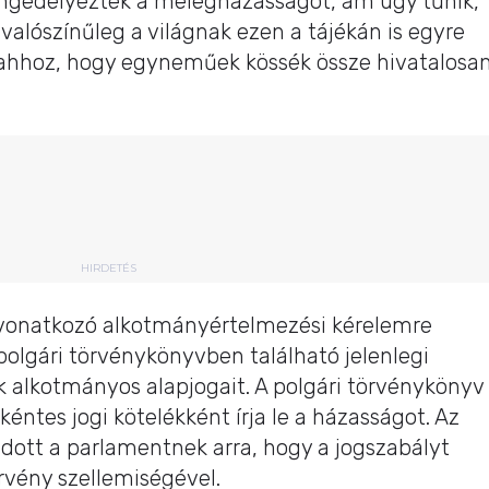
ngedélyezték a melegházasságot, ám úgy tűnik,
 valószínűleg a világnak ezen a tájékán is egyre
 ahhoz, hogy egyneműek kössék össze hivatalosa
HIRDETÉS
t vonatkozó alkotmányértelmezési kérelemre
 polgári törvénykönyvben található jelenlegi
k alkotmányos alapjogait. A polgári törvénykönyv
nkéntes jogi kötelékként írja le a házasságot. Az
dott a parlamentnek arra, hogy a jogszabályt
vény szellemiségével.