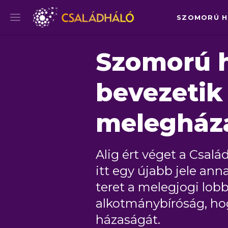
SZOMORÚ HÍ
Szomorú h
bevezetik
melegház
Alig ért véget a Csalá
itt egy újabb jele an
teret a melegjogi lob
alkotmánybíróság, h
házaságát.