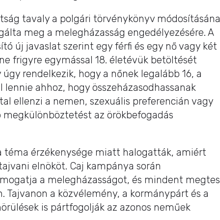
ottság tavaly a polgári törvénykönyv módosításán
zsgálta meg a melegházasság engedélyezésére. A
tó új javaslat szerint egy férfi és egy nő vagy két
e frigyre egymással 18. életévük betöltését
y úgy rendelkezik, hogy a nőnek legalább 16, a
ell lennie ahhoz, hogy összeházasodhassanak
al ellenzi a nemen, szexuális preferencián vagy
ló megkülönböztetést az örökbefogadás
a téma érzékenysége miatt halogatták, amiért
 tajvani elnököt. Caj kampánya során
ámogatja a melegházasságot, és mindent megte
. Tajvanon a közvélemény, a kormánypárt és a
mörülések is pártfogolják az azonos neműek