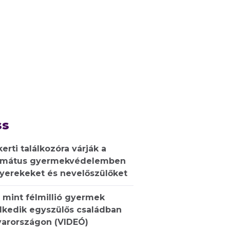
ss
kerti találkozóra várják a
rmátus gyermekvédelemben
gyerekeket és nevelőszülőket
 mint félmillió gyermek
lkedik egyszülős családban
arországon (VIDEÓ)