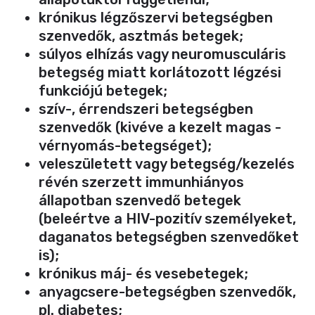
krónikus légzőszervi betegségben
szenvedők, asztmás betegek;
súlyos elhízás vagy neuromusculáris
betegség miatt korlátozott légzési
funkciójú betegek;
szív-, érrendszeri betegségben
szenvedők (kivéve a kezelt magas ­
vérnyomás-betegséget);
veleszületett vagy betegség/kezelés
révén szerzett immunhiányos
állapotban szenvedő betegek
(beleértve a HIV-pozitív személyeket,
daganatos betegségben szenvedőket
is);
krónikus máj- és vesebetegek;
anyagcsere-betegségben szenvedők,
pl. diabetes;