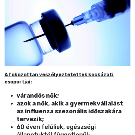
A fokozottan veszélyeztetettek kockázati
csoportjai:
várandós nők;
azok a nők, akik a gyermekvállalást
az influenza szezonális időszakára
tervezik;
60 éven felüliek, egészségi
állapotuktól függetlenül;