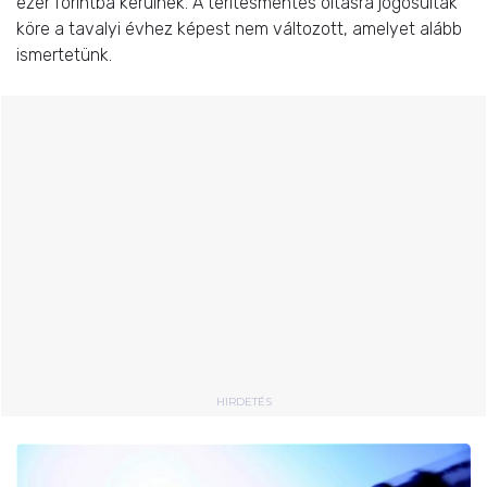
ezer forintba kerülnek. A térítésmentes oltásra jogosultak
köre a tavalyi évhez képest nem változott, amelyet alább
ismertetünk.
HIRDETÉS