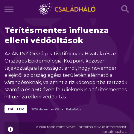
Térítésmentes influenza
elleni védőoltások
Az ÁNTSZ Országos Tisztifőorvosi Hivatala és az
Országos Epidemiológiai Központ közösen
tájékoztatja a lakosságot arról, hogy november
elejétől az ország egész területén elérhető a
várandósoknak, valamint a rizikócsoportba tartozók
számára és a 60 éven felülieknek is a térítésmentes
influenza elleni védőoltás.
HÁTTÉR
2016.
december
06.
Babafalva
A cikk több mint 3 éves. Tartalma elavult információt
tartalmazhat.