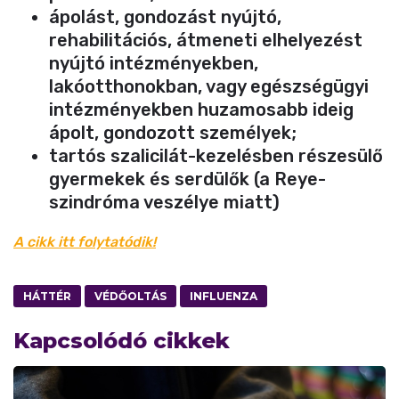
ápolást, gondozást nyújtó,
rehabilitációs, átmeneti elhelyezést
nyújtó intézményekben,
lakóotthonokban, vagy egészségügyi
intézményekben huzamosabb ideig
ápolt, gondozott személyek;
tartós szalicilát-kezelésben részesülő
gyermekek és serdülők (a Reye-
szindróma veszélye miatt)
A cikk itt folytatódik!
HÁTTÉR
VÉDŐOLTÁS
INFLUENZA
Kapcsolódó cikkek