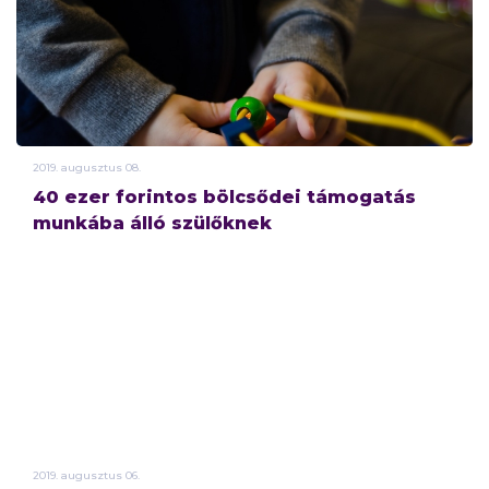
2019.
augusztus
08.
40 ezer forintos bölcsődei támogatás
munkába álló szülőknek
2019.
augusztus
06.