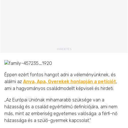
HIRDETÉS
Éppen ezért fontos hangot adni a véleményünknek, és
aláírni az
Anya, Apa, Gyerekek honlapján a petíciót
,
ami a hagyományos családmodellt képviseli és hirdeti.
„Az Európai Uniónak mihamarabb szüksége van a
házasság és a család egyértelmű definíciójára, ami nem
más, mint az emberiség egyetemes valósága: a férfi-nő
házassága és a szülő-gyermek kapcsolat.”