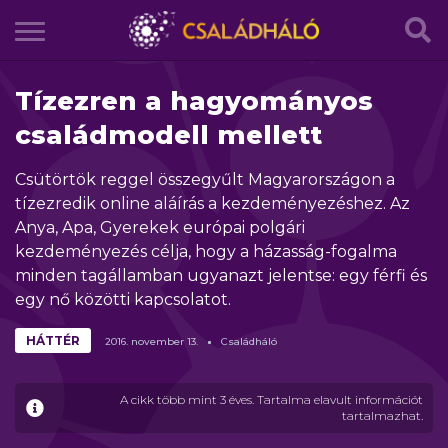
Tízezren a hagyományos
családmodell mellett
Csütörtök reggel összegyűlt Magyarországon a
tízezredik online aláírás a kezdeményezéshez. Az
Anya, Apa, Gyerekek európai polgári
kezdeményezés célja, hogy a házasság-fogalma
minden tagállamban ugyanazt jelentse: egy férfi és
egy nő közötti kapcsolatot.
HÁTTÉR
2016.
november
13.
Családháló
A cikk több mint 3 éves. Tartalma elavult információt
tartalmazhat.