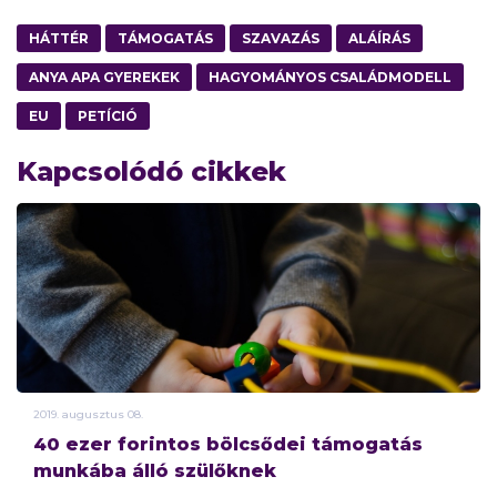
HÁTTÉR
TÁMOGATÁS
SZAVAZÁS
ALÁÍRÁS
ANYA APA GYEREKEK
HAGYOMÁNYOS CSALÁDMODELL
EU
PETÍCIÓ
Kapcsolódó cikkek
2019.
augusztus
08.
40 ezer forintos bölcsődei támogatás
munkába álló szülőknek