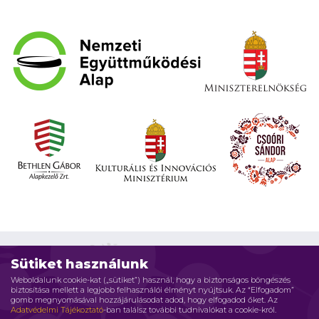
Sütiket használunk
Weboldalunk cookie-kat („sütiket”) használ, hogy a biztonságos böngészés
biztosítása mellett a legjobb felhasználói élményt nyújtsuk. Az “Elfogadom”
Impresszum
Adatvédelmi elvek
Jogi nyilatkozat
gomb megnyomásával hozzájárulásodat adod, hogy elfogadod őket. Az
Adatvédelmi Tájékoztató
-ban találsz további tudnivalókat a cookie-król.