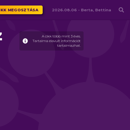
Családháló
IKK MEGOSZTÁSA
2026.08.06 -
Berta, Bettina
z
A cikk több mint 3 éves.
Tartalma elavult információt
tartalmazhat.