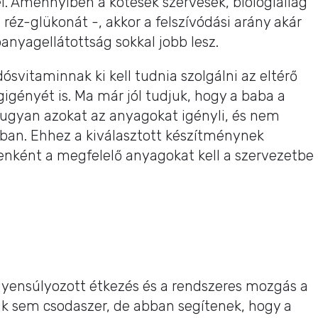
el. Amennyiben a kötések szervesek, biológiailag
, réz-glükonát -, akkor a felszívódási arány akár
panyagellátottság sokkal jobb lesz.
svitaminnak ki kell tudnia szolgálni az eltérő
igényét is. Ma már jól tudjuk, hogy a baba a
ugyan azokat az anyagokat igényli, és nem
ban. Ehhez a kiválasztott készítménynek
renként a megfelelő anyagokat kell a szervezetbe
gyensúlyozott étkezés és a rendszeres mozgás a
ik sem csodaszer, de abban segítenek, hogy a