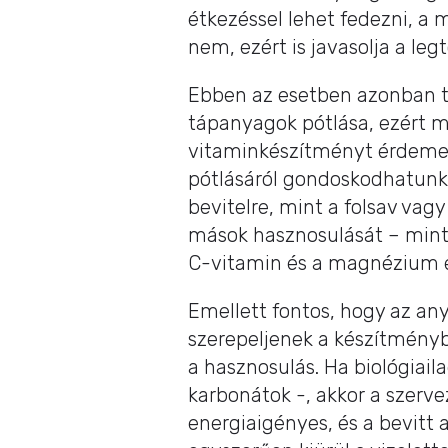
étkezéssel lehet fedezni, 
nem, ezért is javasolja a l
Ebben az esetben azonban több
tápanyagok pótlása, ezért 
vitaminkészítményt érdemes 
pótlásáról gondoskodhatunk
bevitelre, mint a folsav va
mások hasznosulását – mint a
C-vitamin és a magnézium 
Emellett fontos, hogy az any
szerepeljenek a készítmény
a hasznosulás. Ha biológiail
karbonátok -, akkor a szerve
energiaigényes, és a bevitt 