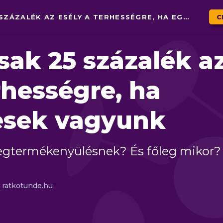
AKKOR IS CSAK 25 SZÁZALÉK AZ ESÉLY A TERHESSÉGRE, HA EGÉSZSÉGESEK VAGYUNK
C
sak 25 százalék a
rhességre, ha
esek vagyunk
egtermékenyülésnek? És főleg mikor?
ratkotunde.hu