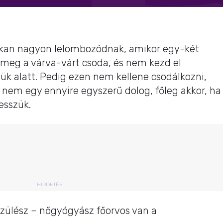
okan nagyon lelombozódnak, amikor egy-két
meg a várva-várt csoda, és nem kezd el
ük alatt. Pedig ezen nem kellene csodálkozni,
nem egy ennyire egyszerű dolog, főleg akkor, ha
esszük.
HIRDETÉS
zülész – nőgyógyász főorvos van a