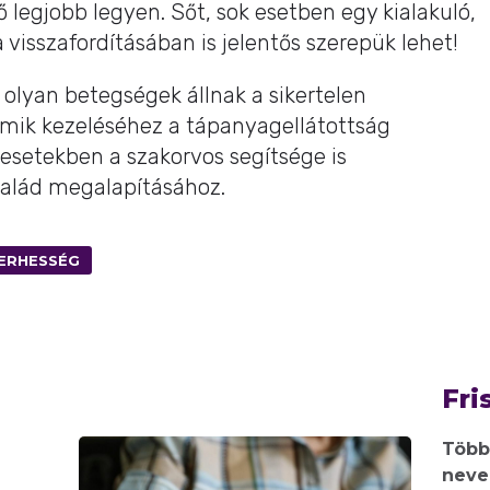
legjobb legyen. Sőt, sok esetben egy kialakuló,
isszafordításában is jelentős szerepük lehet!
olyan betegségek állnak a sikertelen
amik kezeléséhez a tápanyagellátottság
setekben a szakorvos segítsége is
salád megalapításához.
ERHESSÉG
Fri
Több
neve