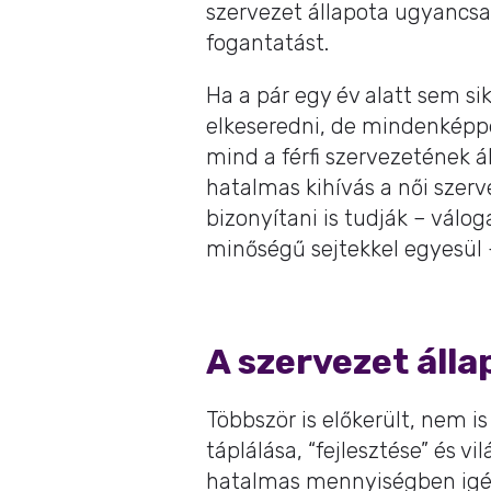
szervezet állapota ugyancsak
fogantatást.
Ha a pár egy év alatt sem si
elkeseredni, de mindenképp
mind a férfi szervezetének 
hatalmas kihívás a női szer
bizonyítani is tudják – válo
minőségű sejtekkel egyesül 
A szervezet álla
Többször is előkerült, nem i
táplálása, “fejlesztése” és v
hatalmas mennyiségben igén