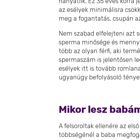
hanyatlik. Ez 35 éves korra 
az esélyek minimálisra csök
meg a fogantatás, csupán az
Nem szabad elfelejteni azt s
sperma minősége és mennyis
több az olyan férfi, aki ter
spermaszám is jelentősen le
esélyek itt is tovább romlan
ugyanúgy befolyásoló ténye
Mikor lesz babá
A felsoroltak ellenére az els
többségénél a baba megfogan