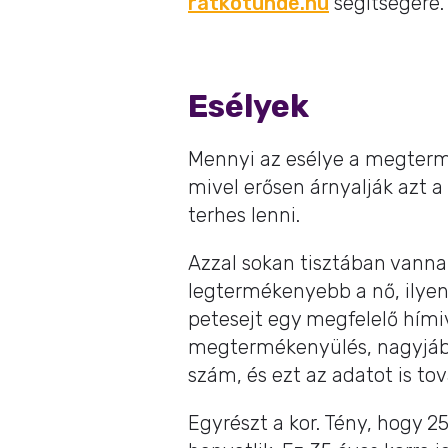
ratkotunde.hu
segítségére.
Esélyek
Mennyi az esélye a megterm
mivel erősen árnyalják azt a 
terhes lenni.
Azzal sokan tisztában vann
legtermékenyebb a nő, ilyenk
petesejt egy megfelelő hímiva
megtermékenyülés, nagyjáb
szám, és ezt az adatot is t
Egyrészt a kor. Tény, hogy 