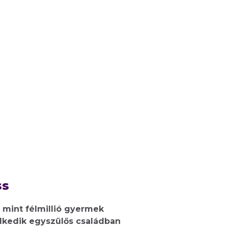
ss
 mint félmillió gyermek
lkedik egyszülős családban