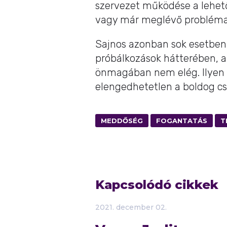
szervezet működése a lehető 
vagy már meglévő probléma v
Sajnos azonban sok esetben 
próbálkozások hátterében, 
önmagában nem elég. Ilyen e
elengedhetetlen a boldog c
MEDDŐSÉG
FOGANTATÁS
T
Kapcsolódó cikkek
2021.
december
02.