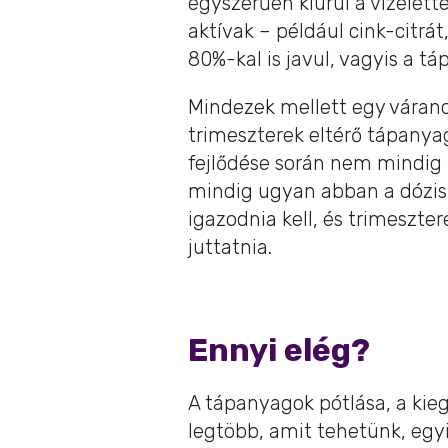
egyszerűen kiürül a vizelett
aktívak – például cink-citrát
80%-kal is javul, vagyis a tá
Mindezek mellett egy várandó
trimeszterek eltérő tápanyag
fejlődése során nem mindig 
mindig ugyan abban a dózis
igazodnia kell, és trimeszte
juttatnia.
Ennyi elég?
A tápanyagok pótlása, a kie
legtöbb, amit tehetünk, egy