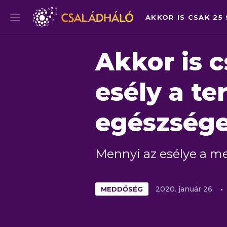
Akkor is c
esély a te
egészség
Mennyi az esélye a m
MEDDŐSÉG
2020.
január
26.