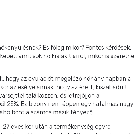
ékenyülésnek? És főleg mikor? Fontos kérdések,
képet, amit sok nő kialakít arról, mikor is szeretn
ak, hogy az ovulációt megelőző néhány napban a
or az esélye annak, hogy az érett, kiszabadult
rsejttel találkozzon, és létrejöjjön a
ól 25%. Ez bizony nem éppen egy hatalmas nagy
ovább bontja számos másik tényező.
25-27 éves kor után a termékenység egyre