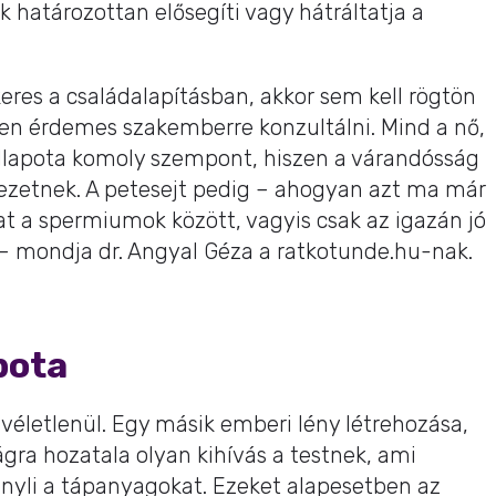
 határozottan elősegíti vagy hátráltatja a
keres a családalapításban, akkor sem kell rögtön
en érdemes szakemberre konzultálni. Mind a nő,
állapota komoly szempont, hiszen a várandósság
vezetnek. A petesejt pedig – ahogyan azt ma már
gat a spermiumok között, vagyis csak az igazán jó
– mondja dr. Angyal Géza a ratkotunde.hu-nak.
pota
s véletlenül. Egy másik emberi lény létrehozása,
ilágra hozatala olyan kihívás a testnek, ami
yli a tápanyagokat. Ezeket alapesetben az