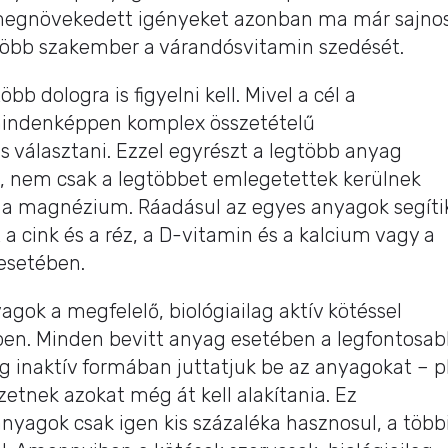
a megnövekedett igényeket azonban ma már sajno
egtöbb szakember a várandósvitamin szedését.
 dologra is figyelni kell. Mivel a cél a
mindenképpen komplex összetételű
választani. Ezzel egyrészt a legtöbb anyag
, nem csak a legtöbbet emlegetettek kerülnek
gy a magnézium. Ráadásul az egyes anyagok segíti
 cink és a réz, a D-vitamin és a kalcium vagy a
esetében.
agok a megfelelő, biológiailag aktív kötéssel
ben. Minden bevitt anyag esetében a legfontosa
ag inaktív formában juttatjuk be az anyagokat – pl
zetnek azokat még át kell alakítania. Ez
anyagok csak igen kis százaléka hasznosul, a több