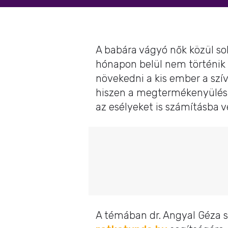
A babára vágyó nők közül s
hónapon belül nem történik 
növekedni a kis ember a szív
hiszen a megtermékenyülés 
az esélyeket is számításba v
A témában dr. Angyal Géza s