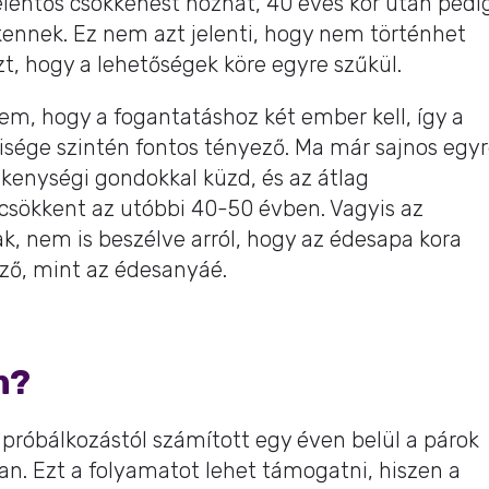
jelentős csökkenést hozhat, 40 éves kor után pedi
kennek. Ez nem azt jelenti, hogy nem történhet
t, hogy a lehetőségek köre egyre szűkül.
em, hogy a fogantatáshoz két ember kell, így a
ége szintén fontos tényező. Ma már sajnos egy
mékenységi gondokkal küzd, és az átlag
csökkent az utóbbi 40-50 évben. Vagyis az
ak, nem is beszélve arról, hogy az édesapa kora
ző, mint az édesanyáé.
m?
ő próbálkozástól számított egy éven belül a párok
. Ezt a folyamatot lehet támogatni, hiszen a