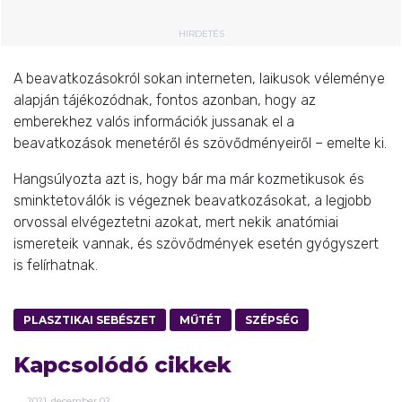
HIRDETÉS
A beavatkozásokról sokan interneten, laikusok véleménye
alapján tájékozódnak, fontos azonban, hogy az
emberekhez valós információk jussanak el a
beavatkozások menetéről és szövődményeiről – emelte ki.
Hangsúlyozta azt is, hogy bár ma már kozmetikusok és
sminktetoválók is végeznek beavatkozásokat, a legjobb
orvossal elvégeztetni azokat, mert nekik anatómiai
ismereteik vannak, és szövődmények esetén gyógyszert
is felírhatnak.
PLASZTIKAI SEBÉSZET
MŰTÉT
SZÉPSÉG
Kapcsolódó cikkek
2021.
december
02.