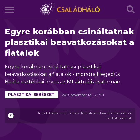
Egyre korábban csináltatnak
plasztikai beavatkozásokat a
fiatalok
Egyre korábban csináltatnak plasztikai
beavatkozásokat a fiatalok - mondta Hegedűs
Beáta esztétikai orvos az M1 aktuális csatornán.
PLASZTIKAI SEBÉSZET
2019.
november
12.
MTI
A cikk több mint 3 éves. Tartalma elavult információt
tartalmazhat.