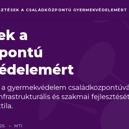
SZTÉSEK A CSALÁDKÖZPONTÚ GYERMEKVÉDELEMÉRT
ek a
zpontú
édelemért
 a gyermekvédelem családközpontúv
infrastrukturális és szakmai fejlesztésé
tila.
25.
MTI