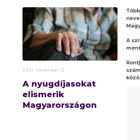
Több
neve
Magy
A sz
ment
Rontj
szám
2021.
november
12.
közö
A nyugdíjasokat
elismerik
Magyarországon