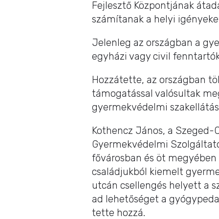
Fejlesztő Központjának át
számítanak a helyi igényeket
Jelenleg az országban a gy
egyházi vagy civil fenntartók
Hozzátette, az országban töb
támogatással valósultak meg
gyermekvédelmi szakellátás
Kothencz János, a Szeged-
Gyermekvédelmi Szolgáltatój
fővárosban és öt megyében l
családjukból kiemelt gyermek
utcán csellengés helyett a s
ad lehetőséget a gyógypedag
tette hozzá.