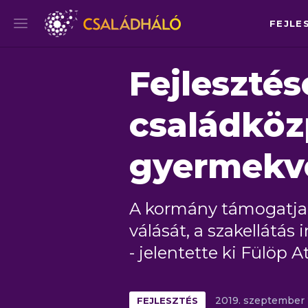
FEJLE
Fejlesztés
családkö
gyermekv
A kormány támogatja
válását, a szakellátás 
- jelentette ki Fülöp At
FEJLESZTÉS
2019.
szeptember