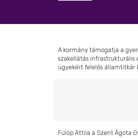
A kormány támogatja a gye
szakellátás infrastrukturális 
ügyekért felelős államtitká
Fülöp Attila a Szent Ágota