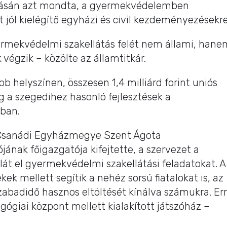
adásán azt mondta, a gyermekvédelemben
 jól kielégítő egyházi és civil kezdeményezésekre
ermekvédelmi szakellátás felét nem állami, hane
 végzik – közölte az államtitkár.
b helyszínen, összesen 1,4 milliárd forint uniós
 a szegedihez hasonló fejlesztések a
ban.
Csanádi Egyházmegye Szent Ágota
ának főigazgatója kifejtette, a szervezet a
át el gyermekvédelmi szakellátási feladatokat. A
ek mellett segítik a nehéz sorsú fiatalokat is, az
zabadidő hasznos eltöltését kínálva számukra. Er
ógiai központ mellett kialakított játszóház –