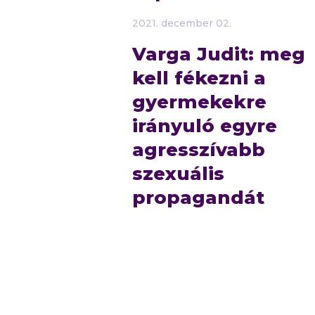
2021.
december
02.
Varga Judit: meg
kell fékezni a
gyermekekre
irányuló egyre
agresszívabb
szexuális
propagandát