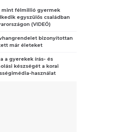
 mint félmillió gyermek
lkedik egyszülős családban
arországon (VIDEÓ)
ívhangrendelet bizonyítottan
ett már életeket
a a gyerekek írás- és
olási készségét a korai
sségimédia-használat