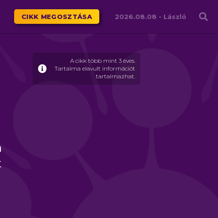
Családháló
CIKK MEGOSZTÁSA
2026.08.08 -
László
A cikk több mint 3 éves.
Tartalma elavult információt
tartalmazhat.
á
t