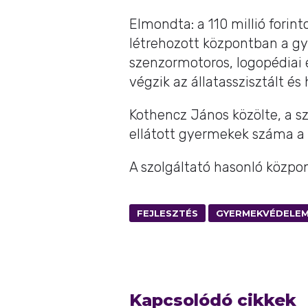
Elmondta: a 110 millió forin
létrehozott központban a gye
szenzormotoros, logopédiai é
végzik az állatasszisztált és 
Kothencz János közölte, a sz
ellátott gyermekek száma a 
A szolgáltató hasonló közp
FEJLESZTÉS
GYERMEKVÉDELE
Kapcsolódó cikkek