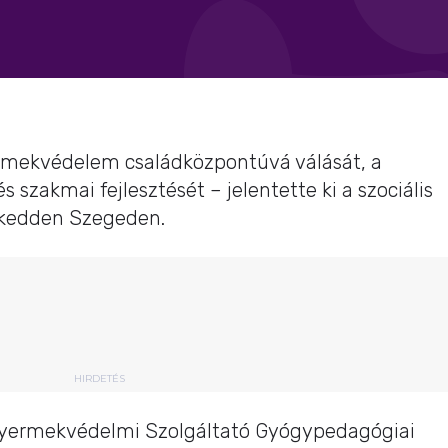
rmekvédelem családközpontúvá válását, a
és szakmai fejlesztését – jelentette ki a szociális
r kedden Szegeden.
HIRDETÉS
 Gyermekvédelmi Szolgáltató Gyógypedagógiai