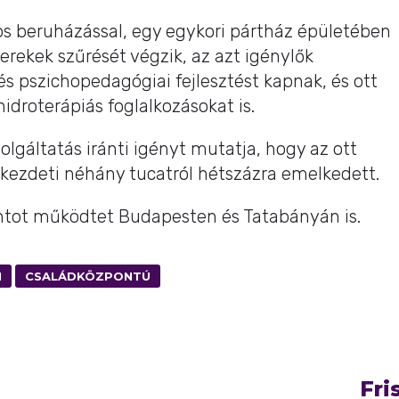
tos beruházással, egy egykori pártház épületében
rekek szűrését végzik, az azt igénylők
s pszichopedagógiai fejlesztést kapnak, és ott
hidroterápiás foglalkozásokat is.
olgáltatás iránti igényt mutatja, hogy az ott
kezdeti néhány tucatról hétszázra emelkedett.
ontot működtet Budapesten és Tatabányán is.
M
CSALÁDKÖZPONTÚ
Fri