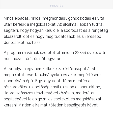
HIRDETÉS
Nincs előadás, nincs “megmondás”, gondolkodás és vita
után keresik a megoldásokat. Az alkalmak abban tudnak
segíteni, hogy hogyan kerüld el a sodródást és a rengeteg
elpazarolt időt és hogy még tudatosabb és sikeresebb
döntéseket hozhass.
A programra várnak szeretettel minden 22-33 év közötti
nem házas férfit és nőt egyaránt.
A tanfolyam egy nemzetközi szakértői csapat által
megalkotott esettanulmányokra és azok megértésere,
kibontására épül. Egy-egy adott téma mentén a
résztvevőknek lehetősége nyílik kisebb csoportokban,
illetve az összes résztvevővel közösen, moderátor
segítségével feldolgozni az eseteket és megoldásokat
keresni. Minden alkalmat kötetlen beszélgetés követ.