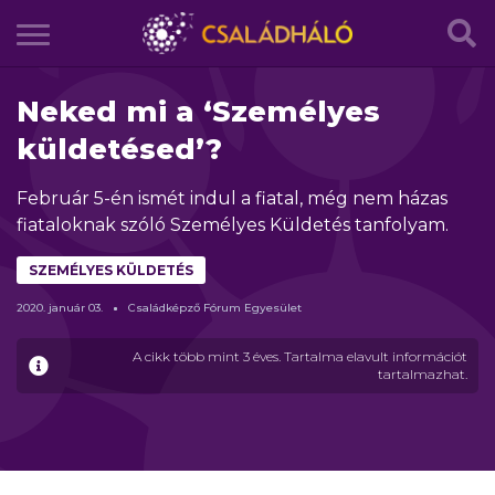
Neked mi a ‘Személyes
küldetésed’?
Február 5-én ismét indul a fiatal, még nem házas
fiataloknak szóló Személyes Küldetés tanfolyam.
SZEMÉLYES KÜLDETÉS
2020.
január
03.
Családképző Fórum Egyesület
A cikk több mint 3 éves. Tartalma elavult információt
tartalmazhat.