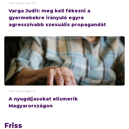
2021.
december
02.
Varga Judit: meg kell fékezni a
gyermekekre irányuló egyre
agresszívabb szexuális propagandát
2021.
november
12.
A nyugdíjasokat elismerik
Magyarországon
Friss