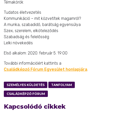
Témakörök
Tudatos életvezetés
Kommunikáció – mit közvetítek magamról?
A munka, szabadidő, barátság egyensúlya
Szex, szerelem, elköteleződés
Szabadság és felelősség
Lelki növekedés
Első alkalom: 2020. február 5. 19:00
További információért kattints a
Családképző Fórum Egyesület honlapjára
.
SZEMÉLYES KÜLDETÉS
TANFOLYAM
CSALÁDKÉPZŐ FÓRUM
Kapcsolódó cikkek