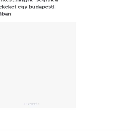
ekeket egy budapesti
lában
HIRDETÉS