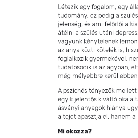
Létezik egy fogalom, egy áll
tudomány, ez pedig a szülés 
jelenség, és ami felőrlői a 
átélni a szülés utáni depress
vagyunk kénytelenek lemond
az anya közti kötelék is, h
foglalkozik gyermekével, nem
tudatosodik is az agyban, e
még mélyebbre kerül ebben 
A pszichés tényezők mellett 
egyik jelentős kiváltó oka 
ásványi anyagok hiánya ugya
a tejet apasztja el, hanem a
Mi okozza?