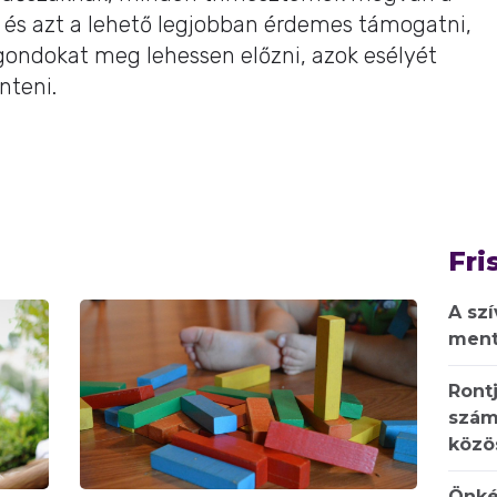
és azt a lehető legjobban érdemes támogatni,
ondokat meg lehessen előzni, azok esélyét
nteni.
Fri
A sz
ment
Rontj
szám
közö
Önké