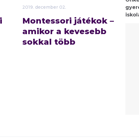
gyer
2019.
december
02.
isko
i
Montessori játékok –
amikor a kevesebb
sokkal több