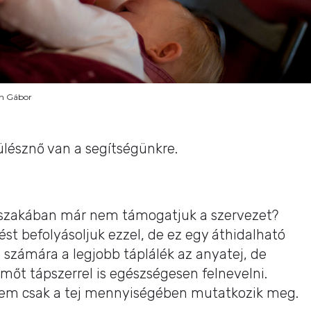
in Gábor
lésznő van a segítségünkre.
dőszakában már nem támogatjuk a szervezet?
ést befolyásoljuk ezzel, de ez egy áthidalható
 számára a legjobb táplálék az anyatej, de
őt tápszerrel is egészségesen felnevelni.
em csak a tej mennyiségében mutatkozik meg.