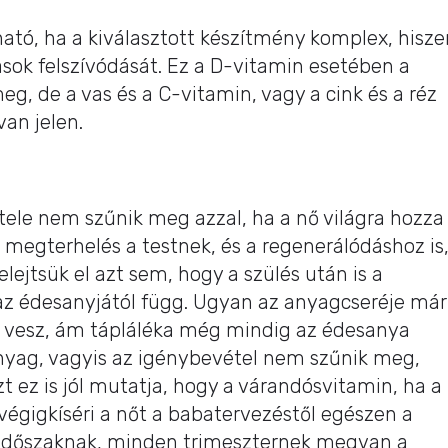
ató, ha a kiválasztott készítmény komplex, hisze
sok felszívódását. Ez a D-vitamin esetében a
eg, de a vas és a C-vitamin, vagy a cink és a réz
van jelen.
tele nem szűnik meg azzal, ha a nő világra hozza
megterhelés a testnek, és a regenerálódáshoz is
felejtsük el azt sem, hogy a szülés után is a
az édesanyjától függ. Ugyan az anyagcseréje már
s vesz, ám tápláléka még mindig az édesanya
 anyag, vagyis az igénybevétel nem szűnik meg,
t ez is jól mutatja, hogy a várandósvitamin, ha a
 végigkíséri a nőt a babatervezéstől egészen a
 időszaknak, minden trimeszternek megvan a