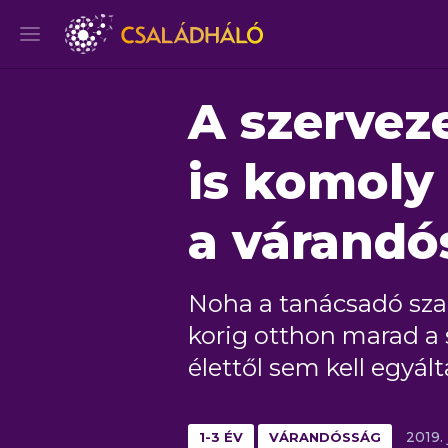
A szervez
is komoly
a várandó
Noha a tanácsadó szak
korig otthon marad a 
élettől sem kell egyál
1-3 ÉV
VÁRANDÓSSÁG
2019.