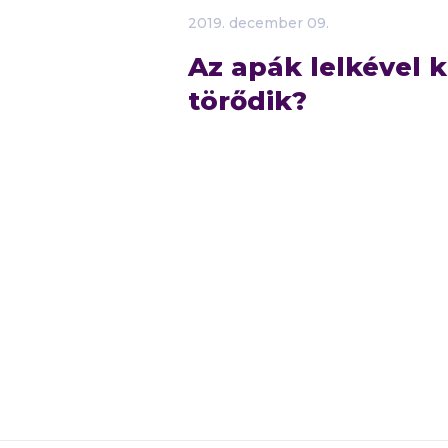
2019.
december
09.
Az apák lelkével k
törődik?