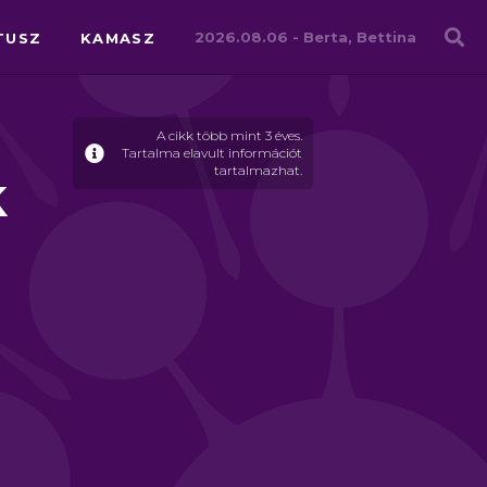
Családháló
2026.08.06 -
Berta, Bettina
TUSZ
KAMASZ
A cikk több mint 3 éves.
Tartalma elavult információt
tartalmazhat.
k