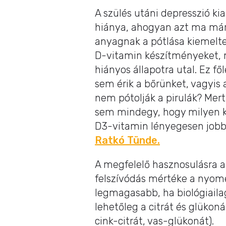
A szülés utáni depresszió ki
hiánya, ahogyan azt ma már 
anyagnak a pótlása kiemelt
D-vitamin készítményeket, 
hiányos állapotra utal. Ez fő
sem érik a bőrünket, vagyis 
nem pótolják a pirulák? Mer
sem mindegy, hogy milyen kö
D3-vitamin lényegesen jobb
Ratkó Tünde.
A megfelelő hasznosulásra az
felszívódás mértéke a nyom
legmagasabb, ha biológiailag
lehetőleg a citrát és glükon
cink-citrát, vas-glükonát).