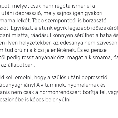
apot, melyet csak nem régóta ismer el a
utáni depresszió, mely sajnos igen gyakori
kismama lelkét. Több szempontból is borzasztó
ziót. Egyrészt, életünk egyik legszebb időszakáról
ani miatta, ráadásul könnyen sérülhet a baba é
iszen ilyen helyzetekben az édesanya nem szívesen
 tud örülni a kicsi jelenlétének. És ez persze
ttől pedig rossz anyának érzi magát a kismama, é
az állapotban.
ki kell emelni, hogy a szülés utáni depresszió
a tápanyaghiány! A vitaminok, nyomelemek és
nis nem csak a hormonrendszert borítja fel, vag
 pszichébe is képes belenyúlni.