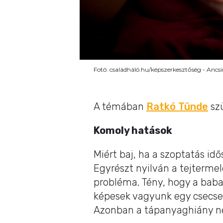
Fotó: családháló.hu/képszerkesztőség - Ancs
A témában
Ratkó Tünde
szü
Komoly hatások
Miért baj, ha a szoptatás i
Egyrészt nyilván a tejtermel
probléma. Tény, hogy a baba
képesek vagyunk egy csecsem
Azonban a tápanyaghiány n