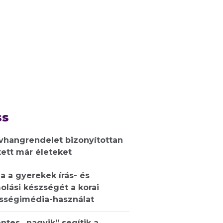
ss
ívhangrendelet bizonyítottan
ett már életeket
a a gyerekek írás- és
olási készségét a korai
sségimédia-használat
ntes „nagyik” segítik a