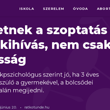
ISKOLA
SZERELEM
ÓVODA
ABOR
etnek a szoptatás
 kihívás, nem csa
sság
pszichológus szerint jó, ha 3 éves
szülő a gyermekével, a bölcsődei
talán megijedni.
június
20.
ratkotunde.hu