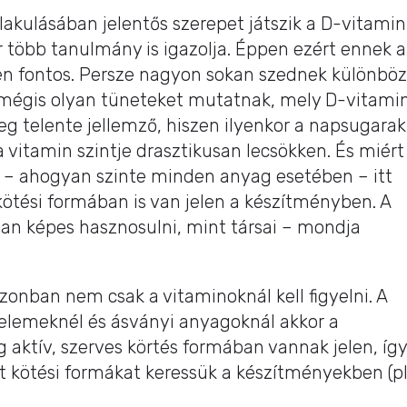
alakulásában jelentős szerepet játszik a D-vitamin
több tanulmány is igazolja. Éppen ezért ennek a
en fontos. Persze nagyon sokan szednek különbö
mégis olyan tüneteket mutatnak, mely D-vitami
leg telente jellemző, hiszen ilyenkor a napsugarak
a vitamin szintje drasztikusan lecsökken. És miért
t – ahogyan szinte minden anyag esetében – itt
tési formában is van jelen a készítményben. A
an képes hasznosulni, mint társai – mondja
onban nem csak a vitaminoknál kell figyelni. A
elemeknél és ásványi anyagoknál akkor a
 aktív, szerves körtés formában vannak jelen, így
át kötési formákat keressük a készítményekben (pl