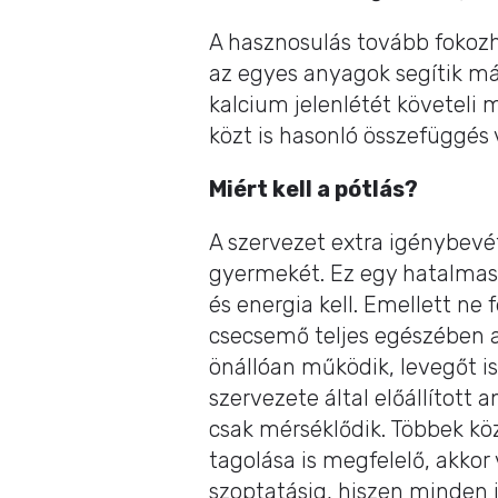
A hasznosulás tovább fokozh
az egyes anyagok segítik má
kalcium jelenlétét követeli m
közt is hasonló összefüggés 
Miért kell a pótlás?
A szervezet extra igénybevé
gyermekét. Ez egy hatalmas 
és energia kell. Emellett ne 
csecsemő teljes egészében 
önállóan működik, levegőt i
szervezete által előállított
csak mérséklődik. Többek köz
tagolása is megfelelő, akkor
szoptatásig, hiszen minden